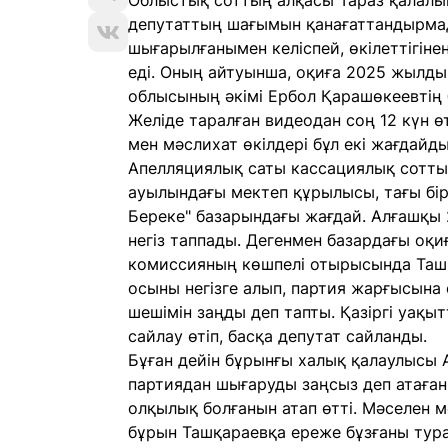
Облыстық соттың алқасы Тараз қалалы
депутаттың шағымын қанағаттандырма
шығарылғанымен келіспей, өкілеттігін
еді. Оның айтуынша, оқиға 2025 жылд
облысының әкімі Ербол Қарашөкеевтің б
Желіде таралған видеодан соң 12 күн 
мен мәслихат өкілдері бұл екі жағдайд
Апелляциялық саты кассациялық сотты
ауылындағы мектеп құрылысы, тағы бір
Береке" базарындағы жағдай. Алғашқы 
негіз таппады. Дегенмен базардағы оқи
комиссияның көшпелі отырысында Ташқ
осыны негізге алып, партия жарғысына 
шешімін заңды деп тапты. Қазіргі уақы
сайлау өтіп, басқа депутат сайланды.
Бұған дейін бұрынғы халық қалаулысы А
партиядан шығаруды заңсыз деп атаған
олқылық болғанын атап өтті. Мәселен м
бұрын Ташқараевқа ереже бұзғаны тура