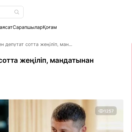
аясат
Сарапшылар
Қоғам
ен депутат сотта жеңіліп, ман...
 сотта жеңіліп, мандатынан
1257