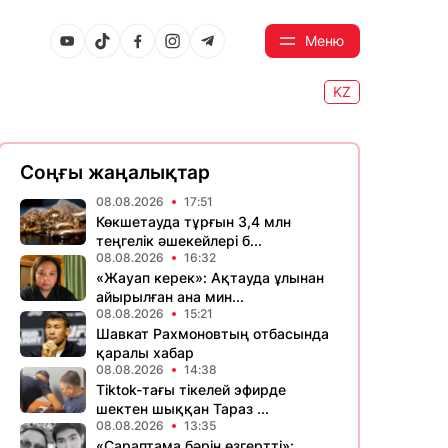
Меню
KZ
Соңғы жаңалықтар
08.08.2026
17:51
Көкшетауда тұрғын 3,4 млн
теңгелік әшекейлері б...
08.08.2026
16:32
«Жауап керек»: Ақтауда ұлынан
айырылған ана мин...
08.08.2026
15:21
Шавкат Рахмоновтың отбасында
қаралы хабар
08.08.2026
14:38
Tiktok-тағы тікелей эфирде
шектен шыққан Тараз ...
08.08.2026
13:35
«Сараптама бәрін өзгертті»: