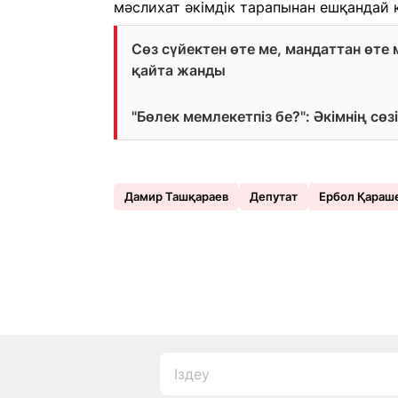
мәслихат әкімдік тарапынан ешқандай 
Сөз сүйектен өте ме, мандаттан өте 
қайта жанды
"Бөлек мемлекетпіз бе?": Әкімнің с
Дамир Ташқараев
Депутат
Ербол Қараш