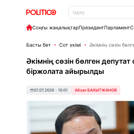
Соңғы жаңалықтар
Президент
Парламент
С
Басты бет
Сот үкімі
Әкімнің сөзін бөлг
Әкімнің сөзін бөлген депутат
біржолата айырылды
07.07.2026
•
10:01
Абзал БАХЫТЖАНОВ