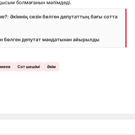
қысым болмағанын мәлімдеді.
ме?: Әкімнің сөзін бөлген депутаттың бағы сотта
өзін бөлген депутат мандатынан айырылды
өкеев
Сот шешімі
Әкім