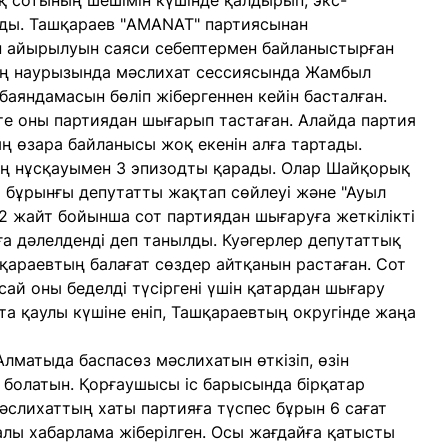
қ сотының шешімін күшінде қалдырып, экс-
ды. Ташқараев "AMANAT" партиясынан
ен айырылуын саяси себептермен байланыстырған
ың наурызында мәслихат сессиясында Жамбыл
аяндамасын бөліп жібергеннен кейін басталған.
өте оны партиядан шығарып тастаған. Алайда партия
ың өзара байланысы жоқ екенін алға тартады.
ң нұсқауымен 3 эпизодты қарады. Олар Шайқорық
 бұрынғы депутатты жақтап сөйлеуі және "Ауыл
2 жайт бойынша сот партиядан шығаруға жеткілікті
ға дәлелденді деп танылды. Куәгерлер депутаттық
араевтың балағат сөздер айтқанын растаған. Сот
сай оны беделді түсіргені үшін қатардан шығару
тта қаулы күшіне еніп, Ташқараевтың округінде жаңа
лматыда баспасөз мәслихатын өткізіп, өзін
 болатын. Қорғаушысы іс барысында бірқатар
әслихаттың хаты партияға түспес бұрын 6 сағат
лы хабарлама жіберілген. Осы жағдайға қатысты