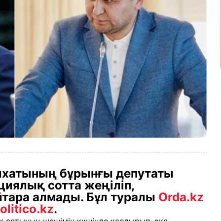
хатының бұрынғы депутаты
иялық сотта жеңіліп,
йтара алмады. Бұл туралы
Orda.kz
olitico.kz
.