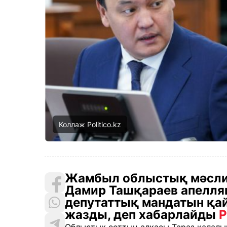
Коллаж Politico.kz
Жамбыл облыстық мәсли
Дамир Ташқараев апелляц
депутаттық мандатын қа
жазды, деп хабарлайды
P