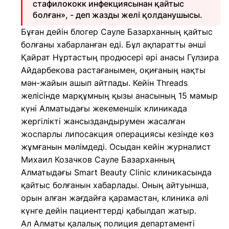
стафилококк инфекциясынан қайтыс
болған», - деп жазды желі қолданушысы.
Бұған дейін блогер Сауле Базарханның қайтыс
болғаны хабарланған еді. Бұл ақпаратты әнші
Қайрат Нұртастың продюсері әрі анасы Гүлзира
Айдарбекова растағанымен, оқиғаның нақты
мән-жайын ашып айтпады. Кейін Threads
желісінде марқұмның қызы анасының 15 мамыр
күні Алматыдағы жекеменшік клиникада
жергілікті жансыздандырумен жасалған
жоспарлы липосакция операциясы кезінде көз
жұмғанын мәлімдеді. Осыдан кейін журналист
Михаил Козачков Сауле Базарханның
Алматыдағы Smart Beauty Clinic клиникасында
қайтыс болғанын хабарлады. Оның айтуынша,
орын алған жағдайға қарамастан, клиника әлі
күнге дейін пациенттерді қабылдап жатыр.
Ал Алматы қалалық полиция департаменті