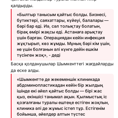
қалдырды.
«Былтыр танысым қайтыс болды. Бизнесі,
бутиктері, саяхаттары, күйеуі, балалары —
бәрі бар еді. Иә, сәл толықтау болатын,
бірақ өмірі жақсы еді. Астанаға арықтау
үшін барған. Операциядан кейін инфекция
жұқтырып, көз жұмды. Мұның бәрі кім үшін,
не үшін болғанын әлі күнге дейін ешкім
түсінген жоқ», - деді
Басқа қолданушылар Шымкенттегі жағдайларды
да еске алды.
«Шымкентте де жекеменшік клиникада
абдоминопластикадан кейін бір жылдың
ішінде екі әйел қайтыс болды — бірі жас
қыз, екіншісі танымал ақын. Қылмыстық іс
қозғалғаны туралы ештеңе естіген жоқпын,
клиника әлі де жұмыс істеп тұр. Естігенім
бойынша, әйелдер алтын түстес