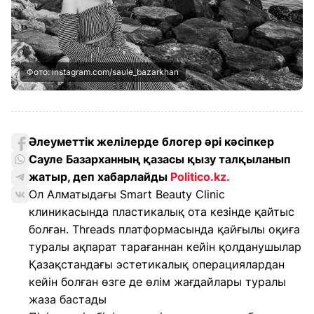
Фото: instagram.com/saule_bazarkhan
Әлеуметтік желілерде блогер әрі кәсіпкер
Сауле Базарханның қазасы қызу талқыланып
жатыр, деп хабарлайды
Politico.kz
.
Ол Алматыдағы Smart Beauty Clinic
клиникасында пластикалық ота кезінде қайтыс
болған. Threads платформасында қайғылы оқиға
туралы ақпарат тарағаннан кейін қолданушылар
Қазақстандағы эстетикалық операциялардан
кейін болған өзге де өлім жағдайлары туралы
жаза бастады