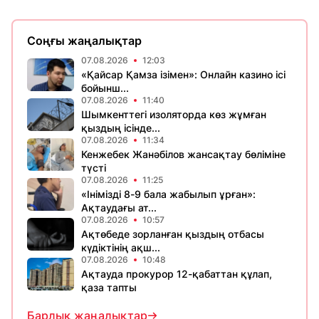
Соңғы жаңалықтар
07.08.2026
12:03
«Қайсар Қамза ізімен»: Онлайн казино ісі
бойынш...
07.08.2026
11:40
Шымкенттегі изоляторда көз жұмған
қыздың ісінде...
07.08.2026
11:34
Кенжебек Жанәбілов жансақтау бөліміне
түсті
07.08.2026
11:25
«Інімізді 8-9 бала жабылып ұрған»:
Ақтаудағы ат...
07.08.2026
10:57
Ақтөбеде зорланған қыздың отбасы
күдіктінің ақш...
07.08.2026
10:48
Ақтауда прокурор 12-қабаттан құлап,
қаза тапты
Барлық жаңалықтар