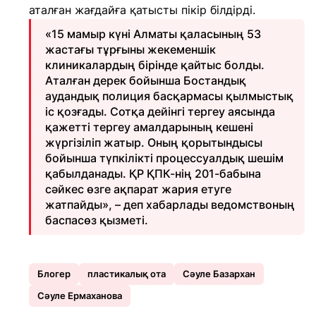
аталған жағдайға қатысты пікір білдірді.
«15 мамыр күні Алматы қаласының 53
жастағы тұрғыны жекеменшік
клиникалардың бірінде қайтыс болды.
Аталған дерек бойынша Бостандық
аудандық полиция басқармасы қылмыстық
іс қозғады. Сотқа дейінгі тергеу аясында
қажетті тергеу амалдарының кешені
жүргізіліп жатыр. Оның қорытындысы
бойынша түпкілікті процессуалдық шешім
қабылданады. ҚР ҚПК-нің 201-бабына
сәйкес өзге ақпарат жария етуге
жатпайды», – деп хабарлады ведомствоның
баспасөз қызметі.
Блогер
пластикалық ота
Сәуле Базархан
Сәуле Ермаханова