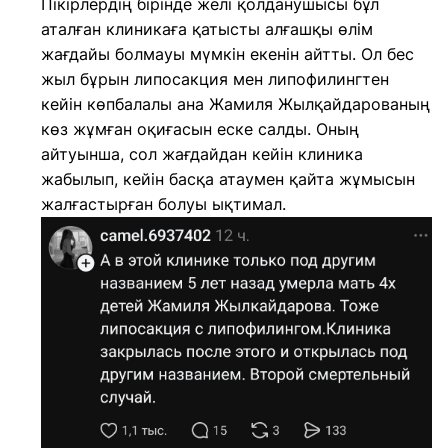
Пікірлердің бірінде желі қолданушысы бұл
аталған клиникаға қатысты алғашқы өлім
жағдайы болмауы мүмкін екенін айтты. Ол бес
жыл бұрын липосакция мен липофилингтен
кейін көпбалалы ана Жамиля Жылқайдарованың
көз жұмған оқиғасын еске салды. Оның
айтуынша, сол жағдайдан кейін клиника
жабылып, кейін басқа атаумен қайта жұмысын
жалғастырған болуы ықтимал.