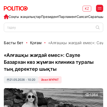
KZ
Соңғы жаңалықтар
Президент
Парламент
Саясат
Сарапшыл
Басты бет
Қоғам
«Алғашқы жағдай емес»: Сауле
«Алғашқы жағдай емес»: Сауле
Базархан көз жұмған клиника туралы
тың деректер шықты
21.05.2026
•
10:20
Әсел МҰРАТ
1364