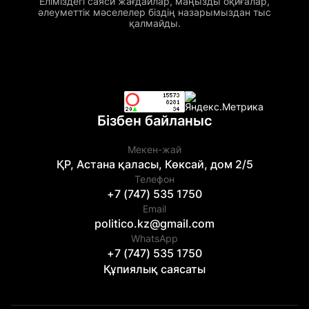
Еліміздегі саяси жағдайлар, маңызды оқиғалар,
әлеуметтік мәселелер біздің назарымыздан тыс
қалмайды.
Бізбен байланыс
Мекен-жай
ҚР, Астана қаласы, Көксай, дом 2/5
Телефон
+7 (747) 535 1750
Email
politico.kz@gmail.com
WhatsApp
+7 (747) 535 1750
Құпиялық саясаты