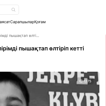
аясат
Сарапшылар
Қоғам
мді пышақтап өлті...
рімді пышақтап өлтіріп кетті
1275