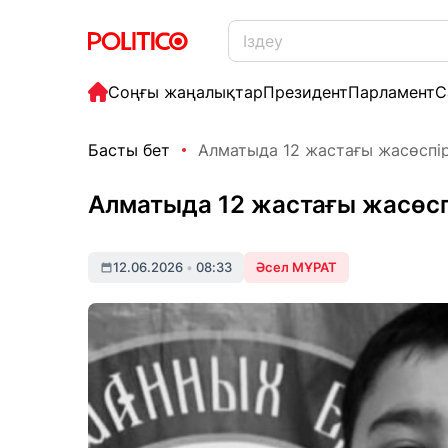
Соңғы жаңалықтар
Президент
Парламент
С
Басты бет
Алматыда 12 жастағы жасөспірі
Алматыда 12 жастағы жасөспі
12.06.2026
•
08:33
Әсел МҰРАТ