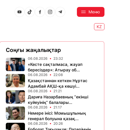
Меню
KZ
Соңғы жаңалықтар
06.08.2026
23:32
«Кесте сақталмаса, жауап
бересіздер»: Атырау об...
06.08.2026
22:08
Қазақстаннан кеткен Нұртас
Адамбай АҚШ-қа көшуі...
06.08.2026
21:21
Дариға Назарбаевның “екінші
куйеуінің” балалары...
06.08.2026
21:17
Немере інісі: Момышұлының
генерал болуына қазақ...
06.08.2026
20:26
Ерболат Тоғызақов: Пәтерімнің