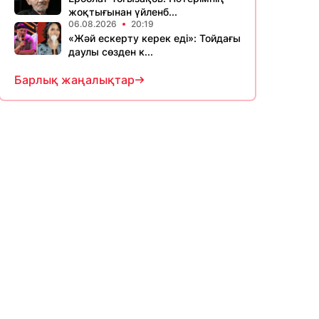
жоқтығынан үйленб...
06.08.2026
20:19
«Жәй ескерту керек еді»: Тойдағы
даулы сөзден к...
Барлық жаңалықтар