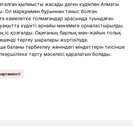
 аталған қылмысты жасады деген күдікпен Алматы
ы. Ол марқұммен бұрыннан таныс болған.
ға кәмелетке толмағандар арасында туындаған
 уақытта күдікті арнайы мекемеге орналастырылды.
қ іс қозғалды. Оқиғаның барлық мән-жайын толық
кешенді тергеу шаралары жүргізілуде.
 баланы тәрбиелеу жөніндегі міндеттерін тиісінше
кершілікке тарту мәселесі қаралатын болады.
партаменті