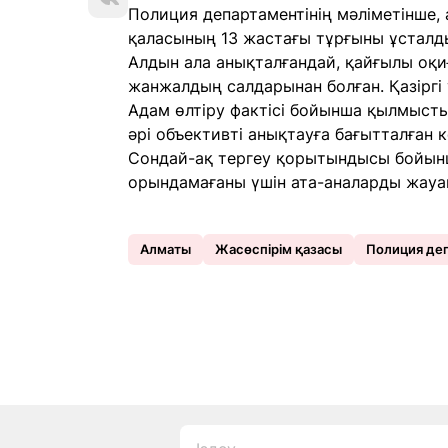
Полиция департаментінің мәліметінше,
қаласының 13 жастағы тұрғыны ұсталд
Алдын ала анықталғандай, қайғылы оқи
жанжалдың салдарынан болған. Қазіргі
Адам өлтіру фактісі бойынша қылмысты
әрі объективті анықтауға бағытталған 
Сондай-ақ тергеу қорытындысы бойынша
орындамағаны үшін ата-аналарды жауап
Алматы
Жасөспірім қазасы
Полиция де