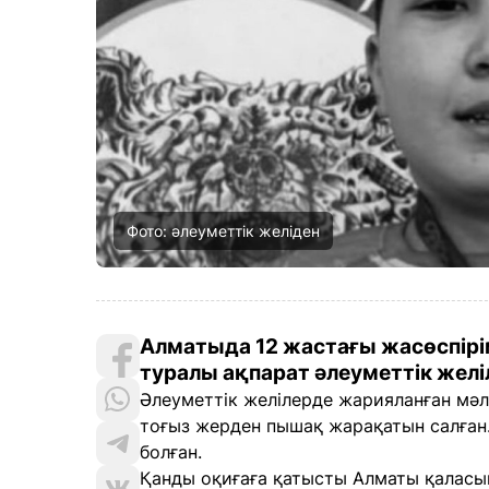
Фото: әлеуметтік желіден
Алматыда 12 жастағы жасөспірі
туралы ақпарат әлеуметтік жел
Әлеуметтік желілерде жарияланған мәлі
тоғыз жерден пышақ жарақатын салған.
болған.
Қанды оқиғаға қатысты Алматы қаласын