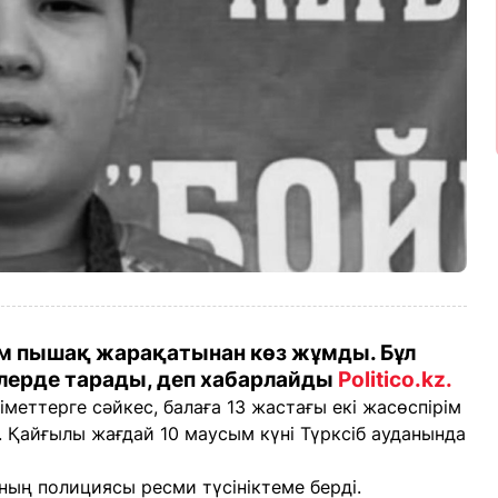
м пышақ жарақатынан көз жұмды. Бұл
ілерде тарады, деп хабарлайды
Politico.kz
.
меттерге сәйкес, балаға 13 жастағы екі жасөспірім
 Қайғылы жағдай 10 маусым күні Түрксіб ауданында
ың полициясы ресми түсініктеме берді.