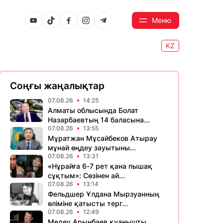
Меню
KZ
Соңғы жаңалықтар
07.08.26
14:25
Алматы облысында Болат
Назарбаевтың 14 баласына...
07.08.26
13:55
Мұратжан Мұсайбеков Атырау
мұнай өңдеу зауытыны...
07.08.26
13:31
«Нұрайға 6-7 рет қана пышақ
сұқтым»: Сөзінен ай...
07.08.26
13:14
Фельдшер Ұлдана Мырзуанның
өліміне қатысты терг...
07.08.26
12:49
Медеу Арынбаев қуанышты