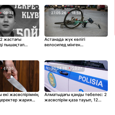
ы кондиционерге
туыстары дәрігерлерді
ау шықты
айыптады
08:33
27.05.26
18:59
2 жастағы
Астанада жүк көлігі
ді пышақтап
велосипед мінген
і
жасөспірімді қағып кетті
17:30
30.04.26
23:27
 екі жасөспірімнің
Алматыдағы қанды төбелес: 2
 деректер жария
жасөспірім қаза тауып, 12
күдікті ұсталды