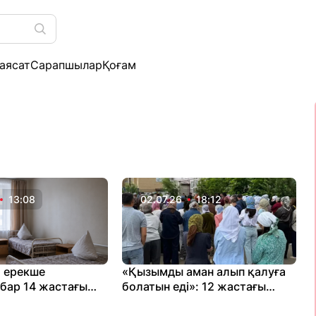
аясат
Сарапшылар
Қоғам
13:08
02.07.26
18:12
 ерекше
«Қызымды аман алып қалуға
 бар 14 жастағы
болатын еді»: 12 жастағы
 көз жұмды:
қыздың өлімінен кейін