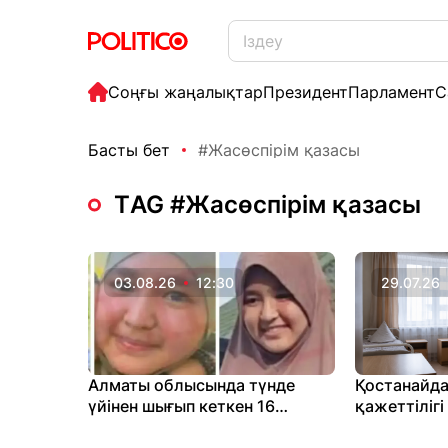
Соңғы жаңалықтар
Президент
Парламент
С
Басты бет
#Жасөспірім қазасы
ТAG #Жасөспірім қазасы
03.08.26
12:30
29.07.26
Алматы облысында түнде
Қостанайда
үйінен шығып кеткен 16
қажеттілігі
жастағы қыз жоғалып кетті
жасөспірім