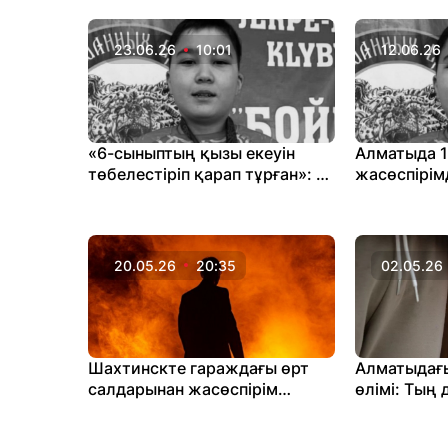
орталықтағ
қатысты д
23.06.26
10:01
12.06.26
«6-сыныптың қызы екеуін
Алматыда 1
төбелестіріп қарап тұрған»: 12
жасөспірім
жастағы баланың өліміне
өлтіріп кетт
қатысты тың дерек шықты
20.05.26
20:35
02.05.26
Шахтинскте гараждағы өрт
Алматыдағы
салдарынан жасөспірім
өлімі: Тың
тірідей өртеніп кетті
болды