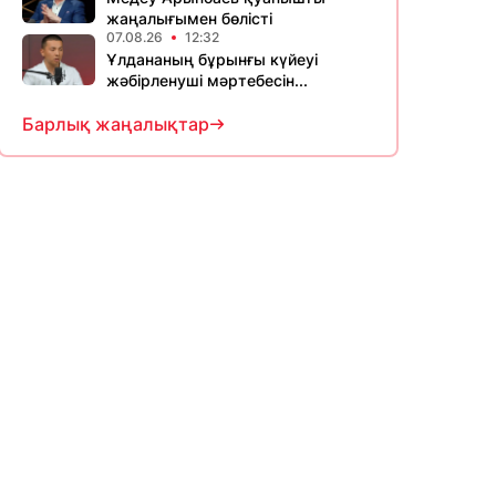
жаңалығымен бөлісті
07.08.26
12:32
Ұлдананың бұрынғы күйеуі
жәбірленуші мәртебесін...
Барлық жаңалықтар