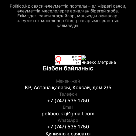
Politico.kz саяси-әлеуметтік порталы – еліміздегі саяси,
әлеуметтік мәселелерге арналған бірегей жоба.
Еліміздегі саяси жағдайлар, маңызды оқиғалар,
әлеуметтік мәселелер біздің назарымыздан тыс
қалмайды.
Бізбен байланыс
Мекен-жай
ҚР, Астана қаласы, Көксай, дом 2/5
Телефон
+7 (747) 535 1750
Email
politico.kz@gmail.com
WhatsApp
+7 (747) 535 1750
Құпиялық саясаты