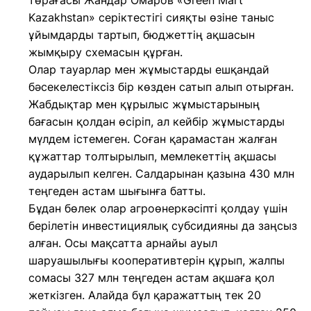
төрағасы Жандар Омаров «Green Mart
Kazakhstan» серіктестігі сияқты өзіне таныс
ұйымдарды тартып, бюджеттің ақшасын
жымқыру схемасын құрған.
Олар тауарлар мен жұмыстарды ешқандай
бәсекелестіксіз бір көзден сатып алып отырған.
Жабдықтар мен құрылыс жұмыстарының
бағасын қолдан өсіріп, ал кейбір жұмыстарды
мүлдем істемеген. Соған қарамастан жалған
құжаттар толтырылып, мемлекеттің ақшасы
аударылып келген. Салдарынан қазына 430 млн
теңгеден астам шығынға батты.
Бұдан бөлек олар агроөнеркәсіпті қолдау үшін
берілетін инвестициялық субсидияны да заңсыз
алған. Осы мақсатта арнайы ауыл
шаруашылығы кооперативтерін құрып, жалпы
сомасы 327 млн теңгеден астам ақшаға қол
жеткізген. Алайда бұл қаражаттың тек 20