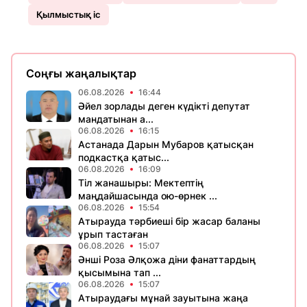
Қылмыстық іс
Соңғы жаңалықтар
06.08.2026
16:44
Әйел зорлады деген күдікті депутат
мандатынан а...
06.08.2026
16:15
Астанада Дарын Мубаров қатысқан
подкастқа қатыс...
06.08.2026
16:09
Тіл жанашыры: Мектептің
маңдайшасында ою-өрнек ...
06.08.2026
15:54
Атырауда тәрбиеші бір жасар баланы
ұрып тастаған
06.08.2026
15:07
Әнші Роза Әлқожа діни фанаттардың
қысымына тап ...
06.08.2026
15:07
Атыраудағы мұнай зауытына жаңа