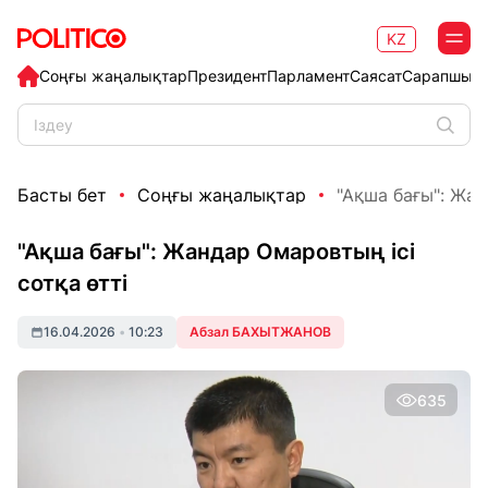
KZ
Соңғы жаңалықтар
Президент
Парламент
Саясат
Сарапшыл
Басты бет
Соңғы жаңалықтар
"Ақша бағы": Жан
"Ақша бағы": Жандар Омаровтың ісі
сотқа өтті
16.04.2026
•
10:23
Абзал БАХЫТЖАНОВ
635