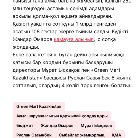
пайызы ғана алма бағына жұмсалып, қалған 250
млн теңгеден астамын сенімді адамдары
арқылы қолма-қол ақшаға айналдырған.
Қазіргі уақытта сот құны 1 млрд теңгеден
асатын 108 гектар жерге тыйым салды. Күдікті
Жандар Омаров
қамауға алынып
, іс сотқа
жолданды.
Еске сала кетейік, бұған дейін осы қылмысқа
қатысы бар қордың бұрынғы басқарушы
директоры Мұрат Ысқақов пен «Green Mart
Kazakhstan» басшысы Руслан Сазынбек 8 жылға
сотталып, олардың 4 көлігі тәркіленген болатын.
Green Mart Kazakhstan
Ауыл шаруашылығын қаржылай қолдау қоры
Бюджет
Жандар Омаров
Мұрат Ысқақов
Руслан Сазынбек
Сыбайлас жемқорлық
ҚМА