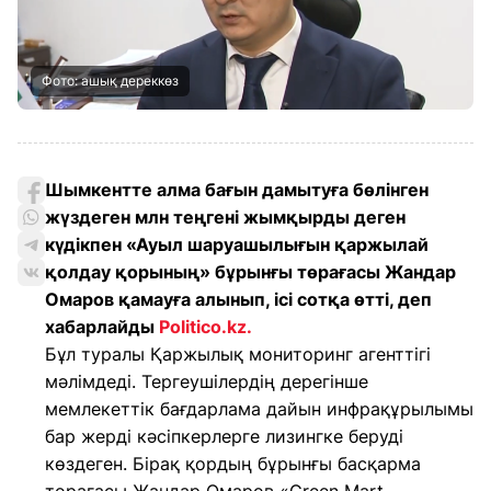
Фото: ашық дереккөз
Шымкентте алма бағын дамытуға бөлінген
жүздеген млн теңгені жымқырды деген
күдікпен «Ауыл шаруашылығын қаржылай
қолдау қорының» бұрынғы төрағасы Жандар
Омаров қамауға алынып, ісі сотқа өтті, деп
хабарлайды
Politico.kz.
Бұл туралы Қаржылық мониторинг агенттігі
мәлімдеді. Тергеушілердің дерегінше
мемлекеттік бағдарлама дайын инфрақұрылымы
бар жерді кәсіпкерлерге лизингке беруді
көздеген. Бірақ қордың бұрынғы басқарма