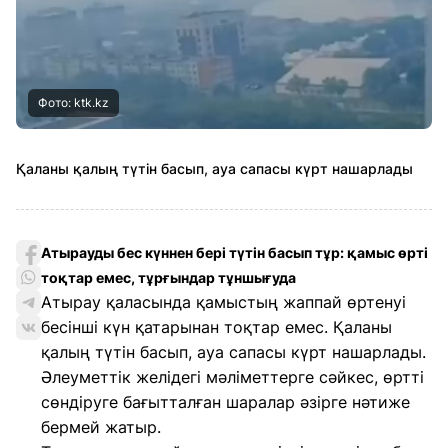
Фото: ktk.kz
Қаланы қалың түтін басып, ауа сапасы күрт нашарлады
Атырауды бес күннен бері түтін басып тұр: қамыс өрті
тоқтар емес, тұрғындар тұншығуда
Атырау қаласында қамыстың жаппай өртенуі
бесінші күн қатарынан тоқтар емес. Қаланы
қалың түтін басып, ауа сапасы күрт нашарлады.
Әлеуметтік желідегі мәліметтерге сәйкес, өртті
сөндіруге бағытталған шаралар әзірге нәтиже
бермей жатыр.