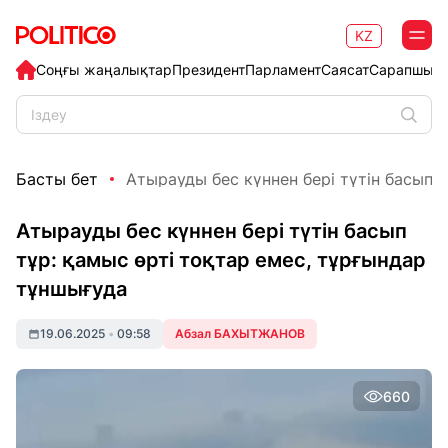
KZ
Соңғы жаңалықтар
Президент
Парламент
Саясат
Сарапшыл
Басты бет
Атырауды бес күннен бері түтін басып тұ
Атырауды бес күннен бері түтін басып
тұр: қамыс өрті тоқтар емес, тұрғындар
тұншығуда
19.06.2025
•
09:58
Абзал БАХЫТЖАНОВ
660