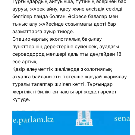
Тұрғындардың айтуынша, түтіннің әсерінен бас
ауруы, жүрек айну, құсу және әлсіздік секілді
белгілер пайда болған. Әсіресе балалар мен
тыныс алу жүйесінде созылмалы дерті бар
азаматтарға ауыр тиюде.
Стационарлық экологиялық бақылау
пункттерінің деректеріне сүйенсек, ауадағы
сероводород мөлшері қалыпты деңгейден 18
есе артық.
Қазір әлеуметтік желілерде экологиялық
ахуалға байланысты төтенше жағдай жариялау
туралы талаптар жиілеп кетті. Тұрғындар
жергілікті биліктен нақты әрі жедел әрекет
күтуде.