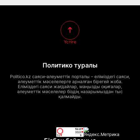
Үстіге
Политико туралы
Politico.kz саяси-әлеуметтік порталы – еліміздегі саяси,
әлеуметтік мәселелерге арналған бірегей жоба.
Еліміздегі саяси жағдайлар, маңызды оқиғалар,
әлеуметтік мәселелер біздің назарымыздан тыс
қалмайды.