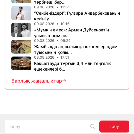
тәрбиеші бұр...
09.08.2026
11:17
“Сенбеңіздер!”: Гүлзира Айдарбекованың
келіні ү...
09.08.2026
10:16
«Мүмкін емес»: Арман Дүйсеновтің
ұлының өліміне...
09.08.2026
09:24
Жамбылда аңшылыққа кеткен ер адам
туысының қолы...
08.08.2026
17:51
Көкшетауда тұрғын 3,4 млн теңгелік
әшекейлері б...
Барлық жаңалықтар
Табу