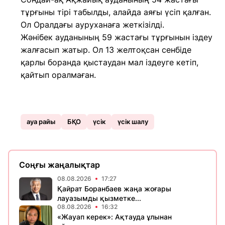
тұрғыны тірі табылды, алайда аяғы үсіп қалған.
Ол Оралдағы ауруханаға жеткізілді.
Жәнібек ауданының 59 жастағы тұрғынын іздеу
жалғасып жатыр. Ол 13 желтоқсан сенбіде
қарлы боранда қыстаудан мал іздеуге кетіп,
қайтып оралмаған.
ауа райы
БҚО
үсік
үсік шалу
Соңғы жаңалықтар
08.08.2026
17:27
Қайрат Боранбаев жаңа жоғары
лауазымды қызметке...
08.08.2026
16:32
«Жауап керек»: Ақтауда ұлынан