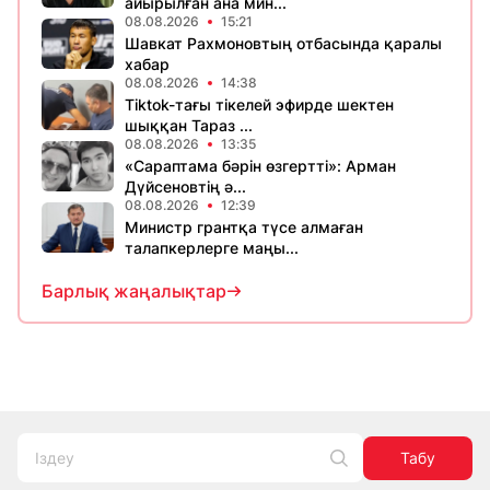
айырылған ана мин...
08.08.2026
15:21
Шавкат Рахмоновтың отбасында қаралы
хабар
08.08.2026
14:38
Tiktok-тағы тікелей эфирде шектен
шыққан Тараз ...
08.08.2026
13:35
«Сараптама бәрін өзгертті»: Арман
Дүйсеновтің ә...
08.08.2026
12:39
Министр грантқа түсе алмаған
талапкерлерге маңы...
Барлық жаңалықтар
Табу