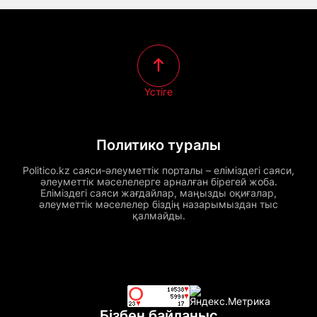
Үстіге
Политико туралы
Politico.kz саяси-әлеуметтік порталы – еліміздегі саяси,
әлеуметтік мәселелерге арналған бірегей жоба.
Еліміздегі саяси жағдайлар, маңызды оқиғалар,
әлеуметтік мәселелер біздің назарымыздан тыс
қалмайды.
Бізбен байланыс