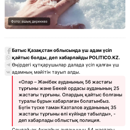
Фото: ашық дереккөз
Батыс Қазақстан облысында үш адам үсіп
қайтыс болды, деп хабарлайды POLITICO.KZ
.
Өңірдегі құтқарушылар далада үсіп қалған үш
адамның мәйітін тауып алды.
«Олар – Жәнібек ауданының 56 жастағы
тұрғыны және Бөкей ордасы ауданының 25
жастағы тұрғыны. Олардың қайтыс болғаны
туралы бұрын хабарлаған болатынбыз.
Бүгін түске таман Казталов ауданының 35
жастағы тұрғыны өлі күйінде табылды», -
деп хабарлады облыстық полиция.
Сондай-ақ Ақжайық ауданының 54 жастағы