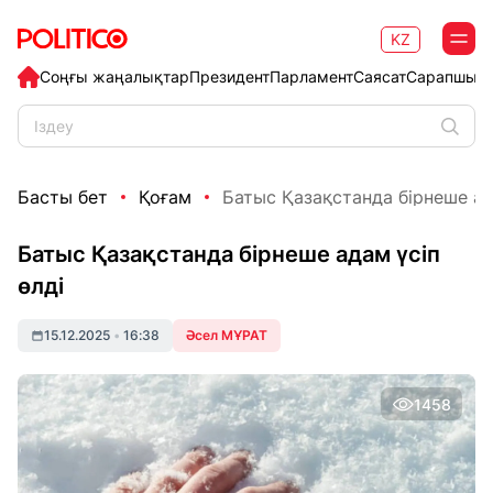
KZ
Соңғы жаңалықтар
Президент
Парламент
Саясат
Сарапшыл
Басты бет
Қоғам
Батыс Қазақстанда бірнеше ад
Батыс Қазақстанда бірнеше адам үсіп
өлді
15.12.2025
•
16:38
Әсел МҰРАТ
1458