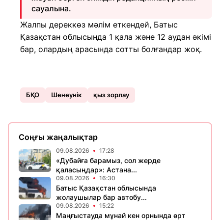
сауалына.
Жалпы дереккөз мәлім еткендей, Батыс
Қазақстан облысында 1 қала және 12 аудан әкімі
бар, олардың арасында сотты болғандар жоқ.
БҚО
Шенеунік
қыз зорлау
Соңғы жаңалықтар
09.08.2026
17:28
«Дубайға барамыз, сол жерде
қаласыңдар»: Астана...
09.08.2026
16:30
Батыс Қазақстан облысында
жолаушылар бар автобу...
09.08.2026
15:22
Маңғыстауда мұнай кен орнында өрт