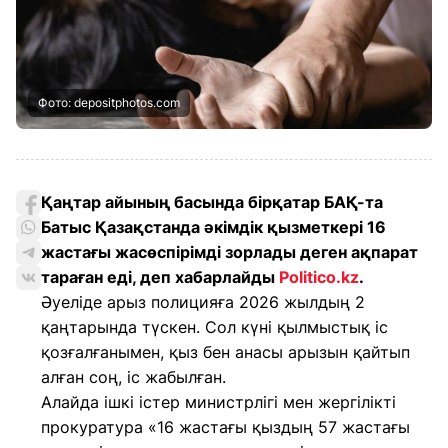
Фото: depositphotos.com
Қаңтар айының басында бірқатар БАҚ-та
Батыс Қазақстанда әкімдік қызметкері 16
жастағы жасөспірімді зорлады деген ақпарат
тараған еді, деп хабарлайды
Politico.kz
.
Әуеліде арыз полицияға 2026 жылдың 2
қаңтарында түскен. Сол күні қылмыстық іс
қозғалғанымен, қыз бен анасы арызын қайтып
алған соң, іс жабылған.
Алайда ішкі істер министрлігі мен жергілікті
прокуратура «16 жастағы қыздың 57 жастағы