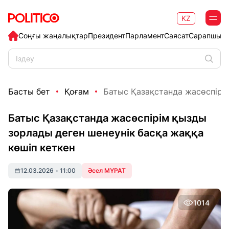
KZ
Соңғы жаңалықтар
Президент
Парламент
Саясат
Сарапшыл
Басты бет
Қоғам
Батыс Қазақстанда жасөспірім
Батыс Қазақстанда жасөспірім қызды
зорлады деген шенеунік басқа жаққа
көшіп кеткен
12.03.2026
•
11:00
Әсел МҰРАТ
1014