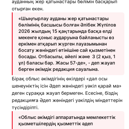
ауданның жер қатынастары бөлімін басқарып
отырған екен.
«Шыңғырлау ауданы жер қатынастары
бөлімінің басшысы болған Әлібек Жүпілов
2026 жылдың 15 қаңтарында басқа елді
мекенге қоныс аударуына байланысты өз
еркімен атқарып жүрген лауазымынан
босату жөніндегі өтінішіне сай қызметінен
босады. Отбасылы, әйелі және 3 (2 қыз, 1
ұл) баласы бар. Жасы 57-де», - деп жауап
берген әкімдік редакция сауалына.
Бірақ облыс әкімдігінің өкілдері «дәл осы
шенеуніктің ісін Әдеп жөніндегі уәкіл қарай ма»
деген сұраққа жауап бермеген. Есесіне, біздің
редакцияға Әдеп жөніндегі уәкілдің міндеттерін
түсіндіріпті.
«Облыс әкімдігі аппаратында мемлекеттік
қызметшілердің қызметтік әдеп