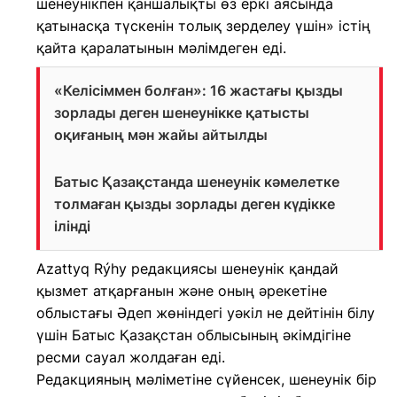
шенеунікпен қаншалықты өз еркі аясында
қатынасқа түскенін толық зерделеу үшін» істің
қайта қаралатынын мәлімдеген еді.
«Келісіммен болған»: 16 жастағы қызды
зорлады деген шенеунікке қатысты
оқиғаның мән жайы айтылды
Батыс Қазақстанда шенеунік кәмелетке
толмаған қызды зорлады деген күдікке
ілінді
Azattyq Rýhy редакциясы шенеунік қандай
қызмет атқарғанын және оның әрекетіне
облыстағы Әдеп жөніндегі уәкіл не дейтінін білу
үшін Батыс Қазақстан облысының әкімдігіне
ресми сауал жолдаған еді.
Редакцияның мәліметіне сүйенсек, шенеунік бір