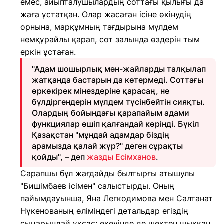
емес, айыпталушылардың соттағы қылығы да
жаға ұстатқан. Олар жасаған ісіне өкінудің
орнына, марқұмның тағдырына мүлдем
немқұрайлы қарап, сот залында өздерін тым
еркін ұстаған.
"Адам шошырлық мән-жайларды талқылап
жатқанда бастарын да көтермеді. Соттағы
өркөкірек мінездеріне қарасаң, не
бүлдіргендерін мүлдем түсінбейтін сияқты.
Олардың бойындағы қарапайым адами
функциялар өшіп қалғандай көрінді. Бүкіл
Қазақстан "мұндай адамдар біздің
арамызда қалай жүр?" деген сұрақты
қойды", – деп
жазды Есімханов
.
Сарапшы бұл жағдайды былтырғы атышулы
"Бишімбаев ісімен" салыстырды. Оның
пайымдауынша, Яна Легкодимова мен Салтанат
Нүкенованың өліміндегі детальдар егіздің
сыңарындай ұқсас: екеуінде де шектен шыққан