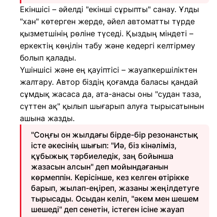
Екіншісі – әйелді "екінші сұрыпты" санау. Ұлды
"хан" көтерген жерде, әйел автоматты түрде
қызметшінің рөліне түседі. Қыздың міндеті –
еркектің көңілін табу және кедергі келтірмеу
болып қалады.
Үшіншісі және ең қауіптісі – жауапкершіліктен
жалтару. Автор біздің қоғамда баласы қандай
сұмдық жасаса да, ата-анасы оны "судан таза,
сүттен ақ" қылып шығарып алуға тырысатынын
ашына жазды.
"Соңғы он жылдағы бірде-бір резонанстық
істе әкесінің шығып: "Иә, біз кінәліміз,
құбыжық тәрбиеледік, заң бойынша
жазасын алсын" деп мойындағанын
көрмеппін. Керісінше, кез келген өтірікке
барып, жылап-еңіреп, жазаны жеңілдетуге
тырысады. Осыдан келіп, "әкем мен шешем
шешеді" деп сенетін, істеген ісіне жауап