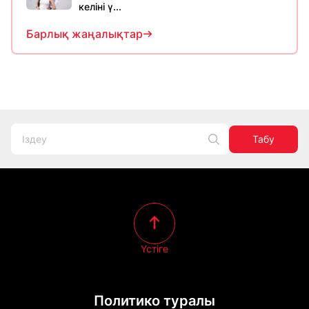
келіні ү...
Барлық жаңалықтар
Табу
Үстіге
Политико туралы