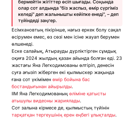
бермейтін жігіттер өсіп шығады. Соңында
олар сот алдында "біз жаспыз, өмір сүргіміз
келеді" деп жалынышты кейіпке енеді", – деп
түйіндеді заңгер.
Есімхановтың пікірінше, нағыз еркек болу сақал
өсірумен емес, өз сөзі мен ісіне жауап берумен
өлшенеді.
Еске салайық, Атырауды дүрліктірген сұмдық
оқиға 2024 жылдың қазан айында болған еді. 23
жастағы Яна Легкодимованы өлтіріп, денесін
суға ағызіп жіберген екі қылмыскер жақында
ғана сот үкімімен
өмір бойына бас
бостандығынан айырылды
.
ІІМ Яна Легкодимованың
өліміне қатысты
атышулы видеоны жариялады
.
Сот залына кірмесе де, қылмыстың түйінін
тарқатқан тергеушінің ерен еңбегі ұлықталды
.