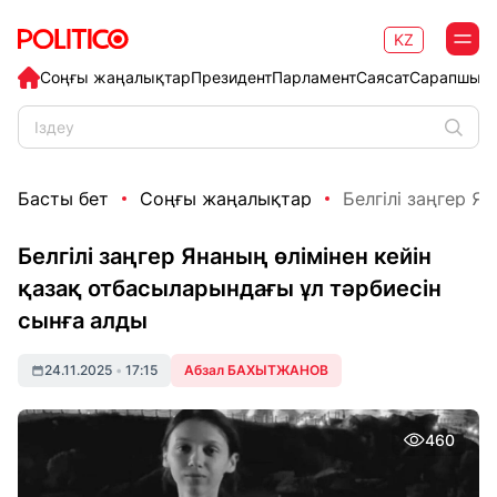
KZ
Соңғы жаңалықтар
Президент
Парламент
Саясат
Сарапшыл
Басты бет
Соңғы жаңалықтар
Белгілі заңгер Ян
Белгілі заңгер Янаның өлімінен кейін
қазақ отбасыларындағы ұл тәрбиесін
сынға алды
24.11.2025
•
17:15
Абзал БАХЫТЖАНОВ
460