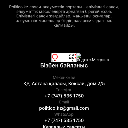
Politico.kz саяси-әлеуметтік порталы – еліміздегі саяси,
әлеуметтік мәселелерге арналған бірегей жоба.
Еліміздегі саяси жағдайлар, маңызды оқиғалар,
әлеуметтік мәселелер біздің назарымыздан тыс
қалмайды.
Бізбен байланыс
Мекен-жай
ҚР, Астана қаласы, Көксай, дом 2/5
Телефон
+7 (747) 535 1750
Email
politico.kz@gmail.com
WhatsApp
+7 (747) 535 1750
Құпиялық саясаты