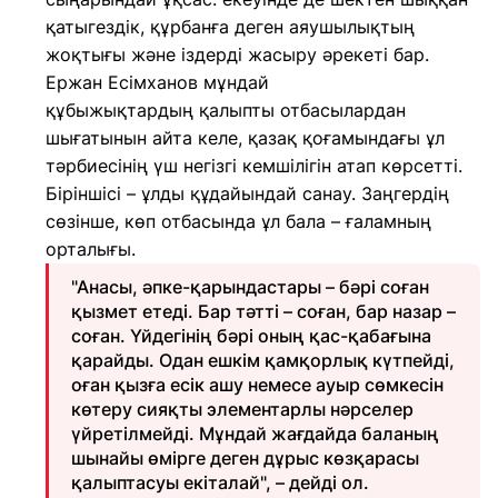
қатыгездік, құрбанға деген аяушылықтың
жоқтығы және іздерді жасыру әрекеті бар.
Ержан Есімханов мұндай
құбыжықтардың қалыпты отбасылардан
шығатынын айта келе, қазақ қоғамындағы ұл
тәрбиесінің үш негізгі кемшілігін атап көрсетті.
Біріншісі – ұлды құдайындай санау. Заңгердің
сөзінше, көп отбасында ұл бала – ғаламның
орталығы.
"Анасы, әпке-қарындастары – бәрі соған
қызмет етеді. Бар тәтті – соған, бар назар –
соған. Үйдегінің бәрі оның қас-қабағына
қарайды. Одан ешкім қамқорлық күтпейді,
оған қызға есік ашу немесе ауыр сөмкесін
көтеру сияқты элементарлы нәрселер
үйретілмейді. Мұндай жағдайда баланың
шынайы өмірге деген дұрыс көзқарасы
қалыптасуы екіталай", – дейді ол.