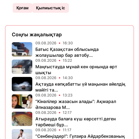
Қоғам
Қылмыстық іс
Соңғы жаңалықтар
09.08.2026
16:30
Батыс Қазақстан облысында
жолаушылар бар автобу...
09.08.2026
15:22
Маңғыстауда мұнай кен орнында өрт
шықты
09.08.2026
14:30
Ақтауда көпқабатты үй маңынан әйелдің
мәйіті та...
09.08.2026
13:23
“Кінәлілер жазасын алады”: Ақмарал
Әлназарова М...
09.08.2026
12:17
Атырауда балаға күш көрсетті деген
тәрбиеші бұр...
09.08.2026
11:17
“Сенбеңіздер!”: Гүлзира Айдарбекованың