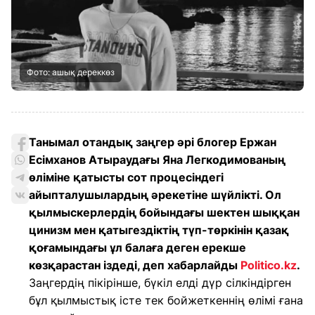
Фото: ашық дереккөз
Танымал отандық заңгер әрі блогер Ержан
Есімханов Атыраудағы Яна Легкодимованың
өліміне қатысты сот процесіндегі
айыпталушылардың әрекетіне шүйлікті. Ол
қылмыскерлердің бойындағы шектен шыққан
цинизм мен қатыгездіктің түп-төркінін қазақ
қоғамындағы ұл балаға деген ерекше
көзқарастан іздеді, деп хабарлайды
Politico.kz
.
Заңгердің пікірінше, бүкіл елді дүр сілкіндірген
бұл қылмыстық істе тек бойжеткеннің өлімі ғана