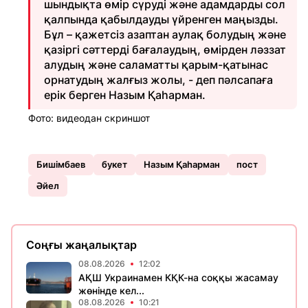
шындықта өмір сүруді және адамдарды сол
қалпында қабылдауды үйренген маңызды.
Бұл – қажетсіз азаптан аулақ болудың және
қазіргі сәттерді бағалаудың, өмірден ләззат
алудың және саламатты қарым-қатынас
орнатудың жалғыз жолы, - деп пәлсапаға
ерік берген Назым Қаһарман.
Фото: видеодан скриншот
Бишімбаев
букет
Назым Қаһарман
пост
Әйел
Соңғы жаңалықтар
08.08.2026
12:02
АҚШ Украинамен КҚК-на соққы жасамау
жөнінде кел...
08.08.2026
10:21