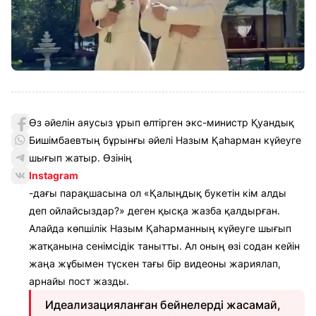
Өз әйелін аяусыз ұрып өлтірген экс-министр Қуандық
Бишімбаевтың бұрынғы әйелі Назым Қаһарман күйеуге
шығып жатыр. Өзінің
Instagram
-дағы парақшасына ол «Қалыңдық букетін кім алды
деп ойлайсыздар?» деген қысқа жазба қалдырған.
Алайда көпшілік Назым Қаһарманның күйеуге шығып
жатқанына сенімсідік танытты. Ал оның өзі содан кейін
жаңа жұбымен түскен тағы бір видеоны жариялап,
арнайы пост жазды.
Идеализацияланған бейнелерді жасамай,