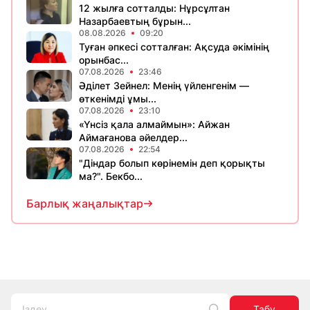
12 жылға сотталды: Нұрсұлтан
Назарбаевтың бұрын...
08.08.2026
09:20
Туған әпкесі сотталған: Ақсуда әкімінің
орынбас...
07.08.2026
23:46
Әділет Зейнел: Менің үйленгенім —
өткенімді ұмы...
07.08.2026
23:10
«Үнсіз қала алмаймын»: Айжан
Аймағанова әйелдер...
07.08.2026
22:54
"Діндар болып көрінемін деп қорықты
ма?". Бекбо...
Барлық жаңалықтар
Табу