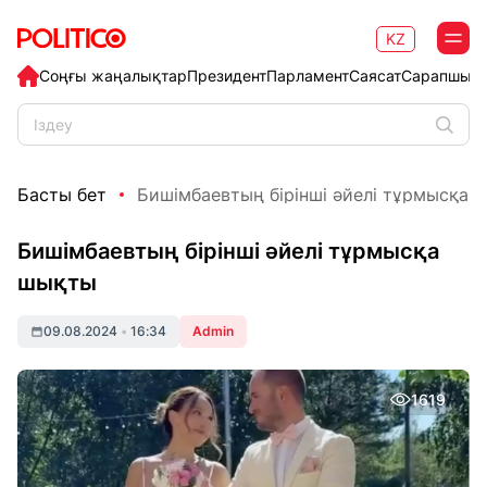
KZ
Соңғы жаңалықтар
Президент
Парламент
Саясат
Сарапшыл
Басты бет
Бишімбаевтың бірінші әйелі тұрмысқа 
Бишімбаевтың бірінші әйелі тұрмысқа
шықты
09.08.2024
•
16:34
Admin
1619