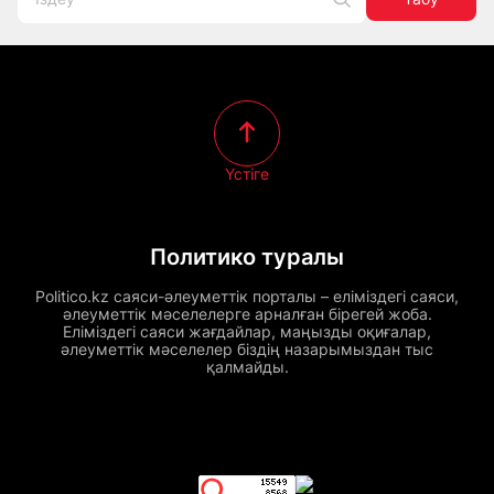
Үстіге
Политико туралы
Politico.kz саяси-әлеуметтік порталы – еліміздегі саяси,
әлеуметтік мәселелерге арналған бірегей жоба.
Еліміздегі саяси жағдайлар, маңызды оқиғалар,
әлеуметтік мәселелер біздің назарымыздан тыс
қалмайды.