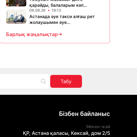
қарайды, балаларым кәп...
06.08.26
19:13
Астанада әуе такси алғаш рет
жолаушымен әуе...
Барлық жаңалықтар
Табу
Бізбен байланыс
Мекен-жай
ҚР, Астана қаласы, Көксай, дом 2/5