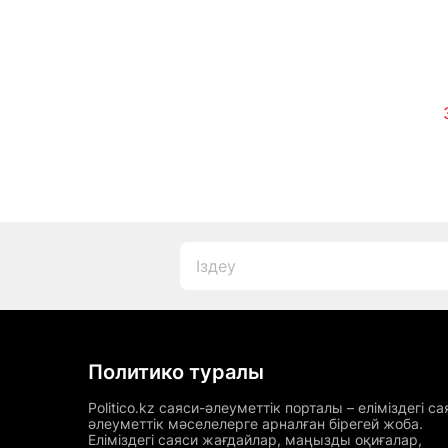
Политико туралы
Politico.kz саяси-әлеуметтік порталы – еліміздегі са
әлеуметтік мәселелерге арналған бірегей жоба.
Еліміздегі саяси жағдайлар, маңызды оқиғалар,