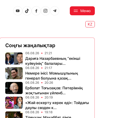
Меню
KZ
Соңғы жаңалықтар
06.08.26
21:21
Дариға Назарбаевның “екінші
куйеуінің” балалары...
06.08.26
21:17
Немере інісі: Момышұлының
генерал болуына қазақ...
06.08.26
20:26
Ерболат Тоғызақов: Пәтерімнің
жоқтығынан үйленб...
06.08.26
20:19
«Жәй ескерту керек еді»: Тойдағы
даулы сөзден к...
06.08.26
19:18
Тілеухан: Махаббат дінге