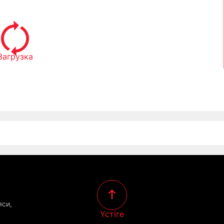
Загрузка
яси,
Үстіге