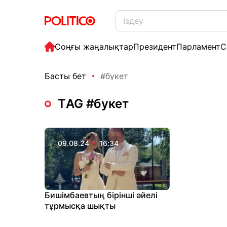
Соңғы жаңалықтар
Президент
Парламент
С
Басты бет
#букет
ТAG #букет
09.08.24
16:34
Бишімбаевтың бірінші әйелі
тұрмысқа шықты