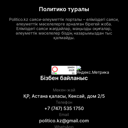
Политико туралы
Politico.kz саяси-әлеуметтік порталы – еліміздегі саяси,
әлеуметтік мәселелерге арналған бірегей жоба.
Еліміздегі саяси жағдайлар, маңызды оқиғалар,
әлеуметтік мәселелер біздің назарымыздан тыс
қалмайды.
Бізбен байланыс
Мекен-жай
ҚР, Астана қаласы, Көксай, дом 2/5
Телефон
+7 (747) 535 1750
Email
politico.kz@gmail.com
WhatsApp