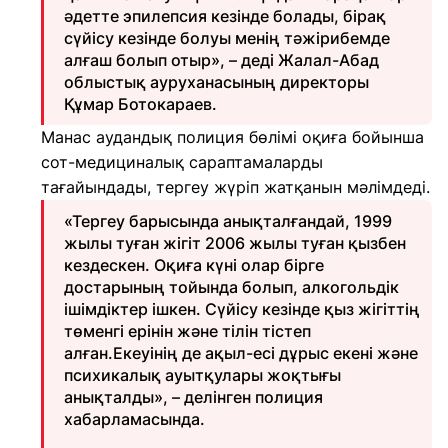
әдетте эпилепсия кезінде болады, бірақ
сүйісу кезінде болуы менің тәжірибемде
алғаш болып отыр», – деді Жалал-Абад
облыстық ауруханасының директоры
Құмар Ботокараев.
Манас аудандық полиция бөлімі оқиға бойынша
сот-медициналық сараптамаларды
тағайындады, тергеу жүріп жатқанын мәлімдеді.
«Тергеу барысында анықталғандай, 1999
жылы туған жігіт 2006 жылы туған қызбен
кездескен. Оқиға күні олар бірге
достарының тойында болып, алкогольдік
ішімдіктер ішкен. Сүйісу кезінде қыз жігіттің
төменгі ерінін және тілін тістеп
алған.Екеуінің де ақыл-есі дұрыс екені және
психикалық ауытқулары жоқтығы
анықталды», – делінген полиция
хабарламасында.