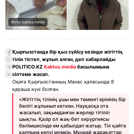
Фото: kaktus.media
Қырғызстанда бір қыз сүйісу кезінде жігіттің
тілін тістеп, жұлып алған, деп хабарлайды
POLITICO.KZ
Kaktus.media
басылымына
сілтеме жасап
.
Оқиға Қырғызстанның Манас қаласында 8
қараша күні болған.
«Жігіттің тілінің ұшы мен төменгі ерінінің бір
бөлігі жұлынып кеткен. Науқасқа ота
жасалып, зақымданған жерлер тігіліп
шықты. Қазір ол жақ-бет хирургиясы
бөлімшесінде ем қабылдап жатыр. Тіл қайта
қалпына келуі мүмкін. Мұндай жарақаттар