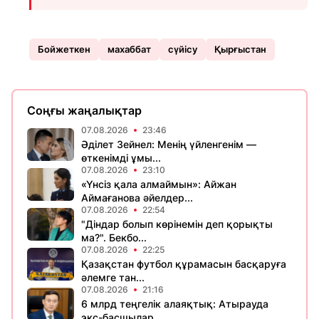
Бойжеткен
махаббат
сүйісу
Қырғыстан
Соңғы жаңалықтар
07.08.2026
23:46
Әділет Зейнел: Менің үйленгенім —
өткенімді ұмы...
07.08.2026
23:10
«Үнсіз қала алмаймын»: Айжан
Аймағанова әйелдер...
07.08.2026
22:54
"Діндар болып көрінемін деп қорықты
ма?". Бекбо...
07.08.2026
22:25
Қазақстан футбол құрамасын басқаруға
әлемге тан...
07.08.2026
21:16
6 млрд теңгелік алаяқтық: Атырауда
экс-басшылар...