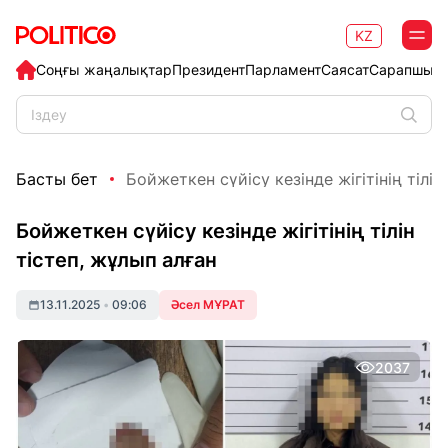
KZ
Соңғы жаңалықтар
Президент
Парламент
Саясат
Сарапшыл
Басты бет
Бойжеткен сүйісу кезінде жігітінің тілін т
Бойжеткен сүйісу кезінде жігітінің тілін
тістеп, жұлып алған
13.11.2025
•
09:06
Әсел МҰРАТ
2037