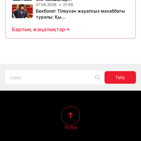
07.08.2026
21:09
Бекболат Тілеухан жауапсыз махаббаты
туралы: Қы...
Барлық жаңалықтар
Табу
Үстіге