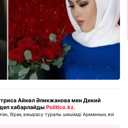
триса Айкөл Әликжанова мен Дикий
 деп хабарлайды
Politico.kz
.
ған, бірақ ажырасу туралы шешімді Арманның өзі