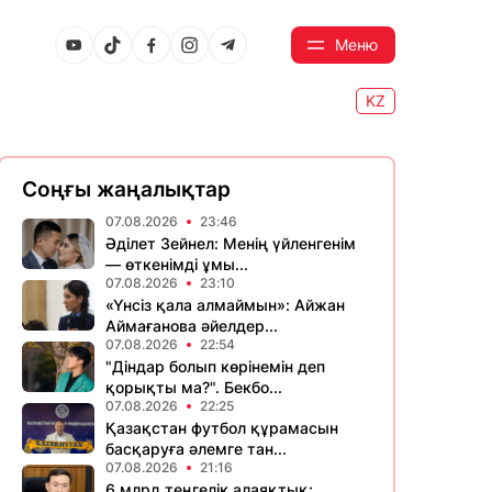
Меню
KZ
Соңғы жаңалықтар
07.08.2026
23:46
Әділет Зейнел: Менің үйленгенім
— өткенімді ұмы...
07.08.2026
23:10
«Үнсіз қала алмаймын»: Айжан
Аймағанова әйелдер...
07.08.2026
22:54
"Діндар болып көрінемін деп
қорықты ма?". Бекбо...
07.08.2026
22:25
Қазақстан футбол құрамасын
басқаруға әлемге тан...
07.08.2026
21:16
6 млрд теңгелік алаяқтық: