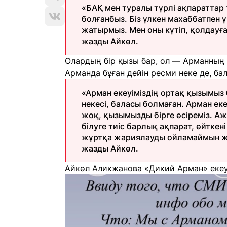
«БАҚ мен туралы түрлі ақпараттар 
болғанбыз. Біз үлкен махаббатпен
жатырмыз. Мен оны күтіп, қолдауға
жазды Айкөл.
Олардың бір қызы бар, ол — Арманның 
Арманда бұған дейін ресми неке де, бал
«Арман екеуіміздің ортақ қызымыз
некесі, баласы болмаған. Арман ек
жоқ, қызымызды бірге өсіреміз. Аж
білуге тиіс барлық ақпарат, өйтке
жұртқа жариялауды ойламаймын жә
жазды Айкөл.
Айкөл Аликжанова «Дикий Арман» екеуі