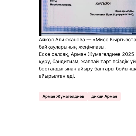
Айкөл Аликжанова — «Мисс Кыргызста
байқауларының жеңімпазы.
Еске салсақ, Арман Жұмагелдиев 2025
құру, бандитизм, жаппай тәртіпсіздік 
бостандығынан айыру баптары бойынша 
айырылған еді.
Арман Жұмагелдиев
дикий Арман