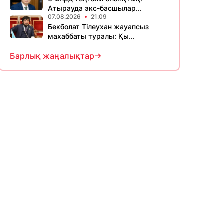
Атырауда экс-басшылар...
07.08.2026
21:09
Бекболат Тілеухан жауапсыз
махаббаты туралы: Қы...
Барлық жаңалықтар