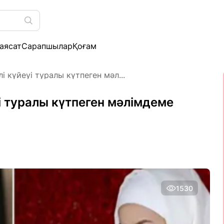
аясат
Сарапшылар
Қоғам
 күйеуі туралы күтпеген мәл...
і туралы күтпеген мәлімдеме
1530