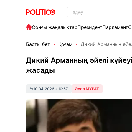
Соңғы жаңалықтар
Президент
Парламент
С
Басты бет
Қоғам
Дикий Арманның әйелі
Дикий Арманның әйелі күйеу
жасады
10.04.2026
•
10:57
Әсел МҰРАТ