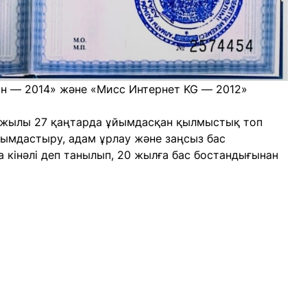
н — 2014» және «Мисс Интернет KG — 2012»
 жылы 27 қаңтарда ұйымдасқан қылмыстық топ
ұйымдастыру, адам ұрлау және заңсыз бас
кінәлі деп танылып, 20 жылға бас бостандығынан