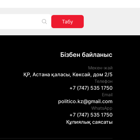
Табу
Бізбен байланыс
Мекен-жай
ҚР, Астана қаласы, Көксай, дом 2/5
Телефон
+7 (747) 535 1750
Email
politico.kz@gmail.com
WhatsApp
+7 (747) 535 1750
Құпиялық саясаты