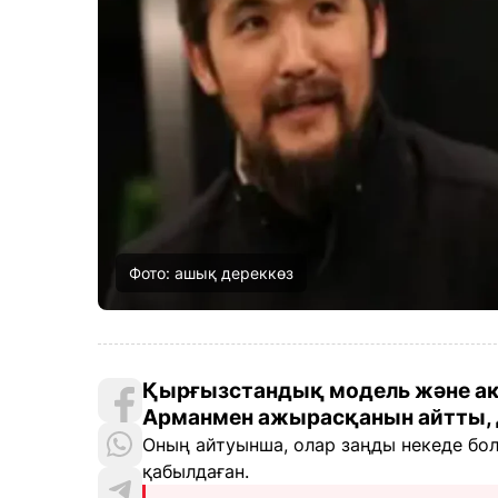
Фото: ашық дереккөз
Қырғызстандық модель және ак
Арманмен ажырасқанын айтты,
Оның айтуынша, олар заңды некеде бол
қабылдаған.