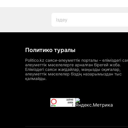
Политико туралы
Politico.kz саяси-әлеуметтік порталы – еліміздегі са
әлеуметтік мәселелерге арналған бірегей жоба.
Еліміздегі саяси жағдайлар, маңызды оқиғалар,
әлеуметтік мәселелер біздің назарымыздан тыс
қалмайды.