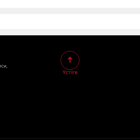
яси,
Үстіге