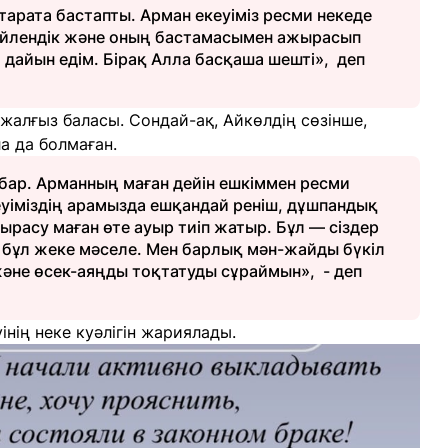
тарата бастапты. Арман екеуіміз ресми некеде
 үйлендік және оның бастамасымен ажырасып
 дайын едім. Бірақ Алла басқаша шешті», деп
жалғыз баласы. Сондай-ақ, Айкөлдің сөзінше,
а да болмаған.
 бар. Арманның маған дейін ешкіммен ресми
еуіміздің арамызда ешқандай реніш, дұшпандық
ырасу маған өте ауыр тиіп жатыр. Бұл — сіздер
ні бұл жеке мәселе. Мен барлық мән-жайды бүкіл
не өсек-аяңды тоқтатуды сұраймын», - деп
нің неке куәлігін жариялады.