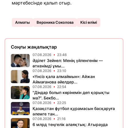
мәртебесінде қалып отыр.
Алматы
Вероника Соколова
Кісі өлімі
Соңғы жаңалықтар
07.08.2026
23:46
Әділет Зейнел: Менің үйленгенім —
өткенімді ұмы...
07.08.2026
23:10
«Үнсіз қала алмаймын»: Айжан
Аймағанова әйелдер...
07.08.2026
22:54
"Діндар болып көрінемін деп қорықты
ма?". Бекбо...
07.08.2026
22:25
Қазақстан футбол құрамасын басқаруға
әлемге тан...
07.08.2026
21:16
6 млрд теңгелік алаяқтық: Атырауда