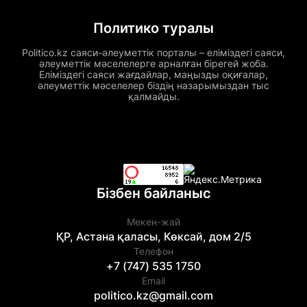
Политико туралы
Politico.kz саяси-әлеуметтік порталы – еліміздегі саяси,
әлеуметтік мәселелерге арналған бірегей жоба.
Еліміздегі саяси жағдайлар, маңызды оқиғалар,
әлеуметтік мәселелер біздің назарымыздан тыс
қалмайды.
Бізбен байланыс
Мекен-жай
ҚР, Астана қаласы, Көксай, дом 2/5
Телефон
+7 (747) 535 1750
Email
politico.kz@gmail.com