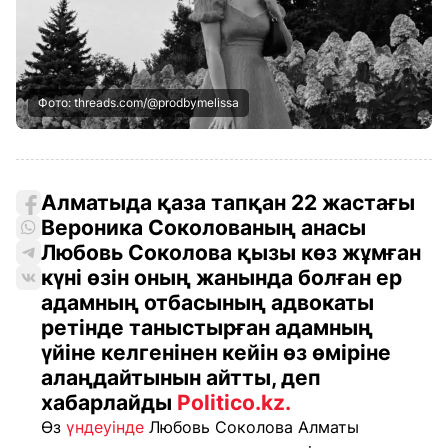
Фото: threads.com/@prodbymelissa
Алматыда қаза тапқан 22 жастағы
Вероника Соколованың анасы
Любовь Соколова қызы көз жұмған
күні өзін оның жанында болған ер
адамның отбасының адвокаты
ретінде таныстырған адамның
үйіне келгенінен кейін өз өміріне
алаңдайтынын айтты, деп
хабарлайды
Politico.kz.
Өз
үндеуінде
Любовь Соколова Алматы