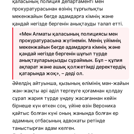
қаласының полиция департаменті мен
прокуратурасынан өзінің тұрғылықты
мекенжайын бөгде адамдарға кімнің және
қандай негізде бергенін анықтауды талап етті.
«Мен Алматы қаласының полициясы мен
прокуратурасына жүгінемін. Менің үйімнің
мекенжайын бөгде адамдарға кімнің және
қандай негізде бергенін шұғыл түрде
анықтауларыңызды сұраймын. Бұл – құпия
ақпарат және ашық қолжетімді деректердің
қатарында жоқ», – деді ол.
Әйелдің айтуынша, қызының өлімінің мән-жайын
жан-жақты әрі әділ тергеуге қоғамнан қолдау
сұрап жария түрде үндеу жасағаннан кейін
бірнеше күн өткен соң, үйіне өзін Вероника
қайтыс болған күні оның жанында болған ер
адамның отбасының адвокаты ретінде
таныстырған адам келген.