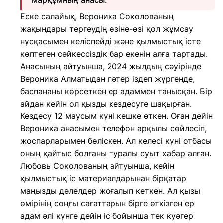
марқұмның анасы.
Еске салайық, Вероника Соколованың
жақындары тергеудің өзіне-өзі қол жұмсау
нұсқасымен келіспейді және қылмыстық істе
көптеген сәйкессіздік бар екенін алға тартады.
Анасының айтуынша, 2024 жылдың сәуірінде
Вероника Алматыдан пәтер іздеп жүргенде,
баспананы көрсеткен ер адаммен танысқан. Бір
айдан кейін ол қызды кездесуге шақырған.
Кездесу 12 маусым күні кешке өткен. Оған дейін
Вероника анасымен телефон арқылы сөйлесіп,
жоспарларымен бөліскен. Ал келесі күні отбасы
оның қайтыс болғаны туралы суыт хабар алған.
Любовь Соколованың айтуынша, кейін
қылмыстық іс материалдарынан бірқатар
маңызды дәлелдер жоғалып кеткен. Ал қызы
өмірінің соңғы сағаттарын бірге өткізген ер
адам әлі күнге дейін іс бойынша тек куәгер