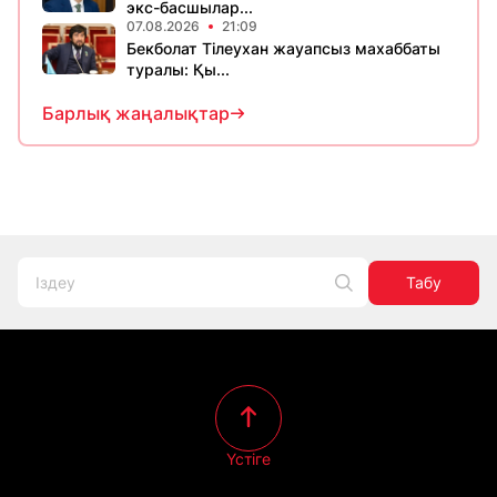
экс-басшылар...
07.08.2026
21:09
Бекболат Тілеухан жауапсыз махаббаты
туралы: Қы...
Барлық жаңалықтар
Табу
Үстіге