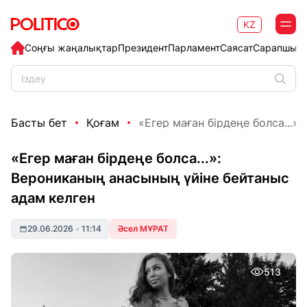
KZ
Соңғы жаңалықтар
Президент
Парламент
Саясат
Сарапшыл
Басты бет
Қоғам
«Егер маған бірдеңе болса...»:
«Егер маған бірдеңе болса...»:
Верониканың анасының үйіне бейтаныс
адам келген
29.06.2026
•
11:14
Әсел МҰРАТ
513