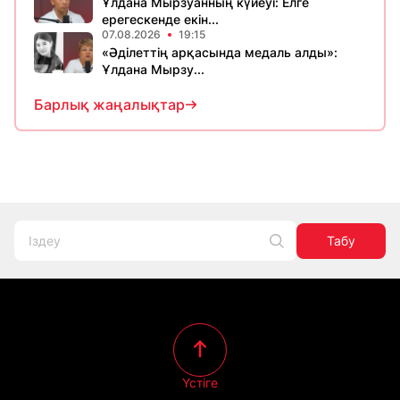
Ұлдана Мырзуанның күйеуі: Елге
ерегескенде екін...
07.08.2026
19:15
«Әділеттің арқасында медаль алды»:
Ұлдана Мырзу...
Барлық жаңалықтар
Табу
Үстіге