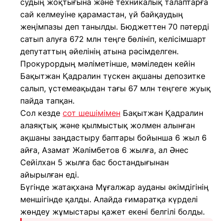
судың жоқтығына және техникалық талаптарға
сай келмеуіне қарамастан, үй байқаудың
жеңімпазы деп танылды. Бюджеттен 70 пәтерді
сатып алуға 672 млн теңге бөлініп, келісімшарт
депутаттың әйелінің атына рәсімделген.
Прокурордың мәліметінше, мәміледен кейін
Бақытжан Қадралин түскен ақшаны депозитке
салып, үстемеақыдан тағы 67 млн теңгеге жуық
пайда тапқан.
Сол кезде
сот шешімімен
Бақытжан Қадралин
алаяқтық және қылмыстық жолмен алынған
ақшаны заңдастыру баптары бойынша 6 жыл 6
айға, Азамат Жәлімбетов 6 жылға, ал Әнес
Сейілхан 5 жылға бас бостандығынан
айырылған еді.
Бүгінде жатақхана Мұғалжар ауданы әкімдігінің
меншігінде қалды. Алайда ғимаратқа күрделі
жөндеу жұмыстары қажет екені белгілі болды.