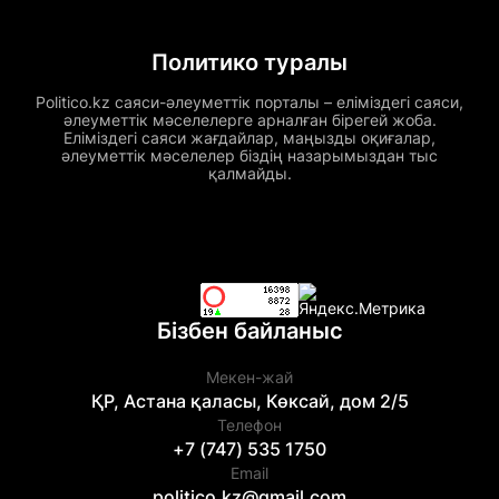
Политико туралы
Politico.kz саяси-әлеуметтік порталы – еліміздегі саяси,
әлеуметтік мәселелерге арналған бірегей жоба.
Еліміздегі саяси жағдайлар, маңызды оқиғалар,
әлеуметтік мәселелер біздің назарымыздан тыс
қалмайды.
Бізбен байланыс
Мекен-жай
ҚР, Астана қаласы, Көксай, дом 2/5
Телефон
+7 (747) 535 1750
Email
politico.kz@gmail.com