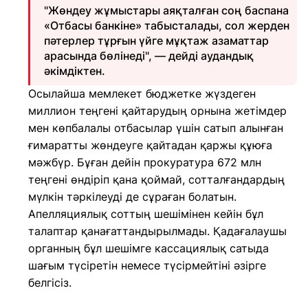
"Жөндеу жұмыстары аяқталған соң баспана
«Отбасы банкіне» табысталады, сол жерден
пәтерлер тұрғын үйге мұқтаж азаматтар
арасында бөлінеді", — дейді аудандық
әкімдіктен.
Осылайша мемлекет бюджетке жүздеген
миллион теңгені қайтарудың орнына жетімдер
мен көпбалалы отбасылар үшін сатып алынған
ғимаратты жөндеуге қайтадан қаржы құюға
мәжбүр. Бұған дейін прокуратура 672 млн
теңгені өндіріп қана қоймай, сотталғандардың
мүлкін тәркілеуді де сұраған болатын.
Апелляциялық соттың шешімінен кейін бұл
талаптар қанағаттандырылмады. Қадағалаушы
органның бұл шешімге кассациялық сатыда
шағым түсіретін немесе түсірмейтіні әзірге
белгісіз.