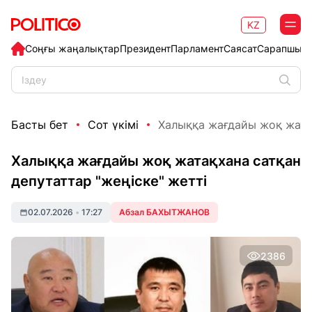
KZ
Соңғы жаңалықтар
Президент
Парламент
Саясат
Сарапшыл
Басты бет
Сот үкімі
Халыққа жағдайы жоқ жатақ
Халыққа жағдайы жоқ жатақхана сатқан
депутаттар "жеңіске" жетті
02.07.2026
•
17:27
Абзал БАХЫТЖАНОВ
2386