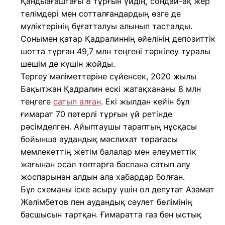
Қандыағаштағы 8 тұрғын үйдің, сондай-ақ жер
телімдері мен сотталғандардың өзге де
мүліктерінің бұғатталуы алынып тасталды.
Сонымен қатар Қадралиннің әйелінің депозиттік
шотта тұрған 49,7 млн теңгені тәркілеу туралы
шешім де күшін жойды.
Тергеу мәліметтеріне сүйенсек, 2020 жылы
Бақытжан Қадралин ескі жатақхананы 8 млн
теңгеге
сатып алған
. Екі жылдан кейін бұл
ғимарат 70 пәтерлі тұрғын үй ретінде
рәсімделген. Айыптаушы тараптың нұсқасы
бойынша аудандық мәслихат төрағасы
мемлекеттің жетім балалар мен әлеуметтік
жағынан осал топтарға баспана сатып алу
жоспарынан алдын ала хабардар болған.
Бұл схеманы іске асыру үшін ол депутат Азамат
Жәлімбетов пен аудандық сәулет бөлімінің
басшысын тартқан. Ғимаратта газ бен ыстық