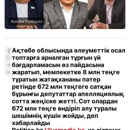
Коллаж Politico.kz
Ақтөбе облысында әлеуметтік осал
топтарға арналған тұрғын үй
бағдарламасын өз пайдасына
жаратып, мемлекетке 8 млн теңге
тұратын жатақхананы пәтер
ретінде 672 млн теңгеге сатқан
бұрынғы депутаттар апелляциялық
сотта жеңіске жетті. Сот олардан
672 млн теңге өндіріп алу туралы
шешімнің күшін жойды, деп
хабарлайды