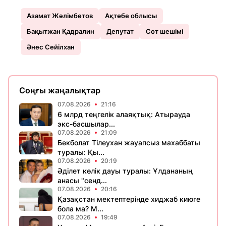
Азамат Жәлімбетов
Ақтөбе облысы
Бақытжан Қадралин
Депутат
Сот шешімі
Әнес Сейілхан
Соңғы жаңалықтар
07.08.2026
21:16
6 млрд теңгелік алаяқтық: Атырауда
экс-басшылар...
07.08.2026
21:09
Бекболат Тілеухан жауапсыз махаббаты
туралы: Қы...
07.08.2026
20:19
Әділет көлік дауы туралы: Ұлдананың
анасы "сенд...
07.08.2026
20:16
Қазақстан мектептерінде хиджаб киюге
бола ма? М...
07.08.2026
19:49