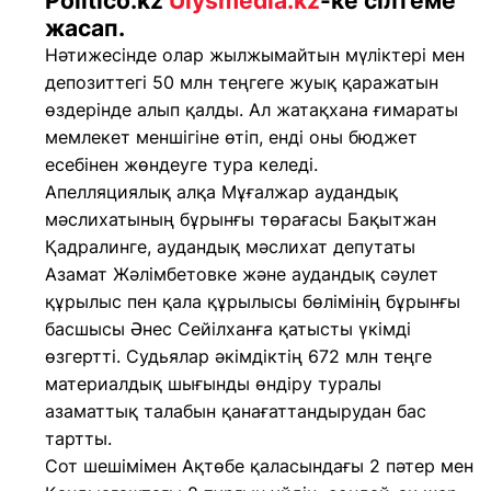
Politico.kz
Ulysmedia.kz
-ке сілтеме
жасап.
Нәтижесінде олар жылжымайтын мүліктері мен
депозиттегі 50 млн теңгеге жуық қаражатын
өздерінде алып қалды. Ал жатақхана ғимараты
мемлекет меншігіне өтіп, енді оны бюджет
есебінен жөндеуге тура келеді.
Апелляциялық алқа Мұғалжар аудандық
мәслихатының бұрынғы төрағасы Бақытжан
Қадралинге, аудандық мәслихат депутаты
Азамат Жәлімбетовке және аудандық сәулет
құрылыс пен қала құрылысы бөлімінің бұрынғы
басшысы Әнес Сейілханға қатысты үкімді
өзгертті. Судьялар әкімдіктің 672 млн теңге
материалдық шығынды өндіру туралы
азаматтық талабын қанағаттандырудан бас
тартты.
Сот шешімімен Ақтөбе қаласындағы 2 пәтер мен