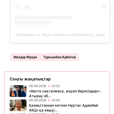
Публикация от Айгуль Муканова (@tulkibaikyzy_aigul)
Мөлдір Мұқан
Тұрсынбек Қабатов
Соңғы жаңалықтар
06.08.2026
23:32
«Кесте сақталмаса, жауап бересіздер»:
Атырау об...
06.08.2026
22:08
Қазақстаннан кеткен Нұртас Адамбай
АҚШ-қа көшуі...