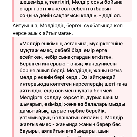
шешеміздің тектілігі, Мөлдір соны бойына
сіңіріп өсті және сол себепті отбасын
соңына дейін сақтағысы келді», - деді ол.
Айтуынша, Мөлдірдің берген сұхбатында көп
нәрсе ашық айтылмаған.
«Мөлдір ешкімнің аяғанына, мүсіркегеніне
мұқтаж емес, себебі бізді өмір ерте
есейткен, небір сынақтардан өткізген.
Берілген интервью – оның жан дүниесін
бәріне ашып берді. Мөлдірдің жаны нағыз
мөлдір екенін бәрі көрді. Өзі айтқандай
интервьюда көптеген нәрселердің шеті ғана
айтылды, енді осымен шулата бермей
Мөлдірге қолдау көрсетіп, дұрыс шешім
шығарып, өзімізді және өз балаларымызды
дамытайық, дұрыс тәрбие берейік,
ұлтымыздың болашағын ойлайық. Мөлдір
жалғыз емес - жанында жанын берер бес
бауыры, аялайтын ағайындары, шын