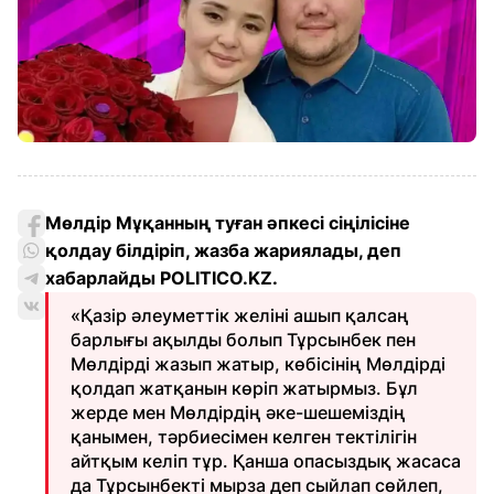
Мөлдір Мұқанның туған әпкесі сіңілісіне
қолдау білдіріп, жазба жариялады, деп
хабарлайды POLITICO.KZ.
«Қазір әлеуметтік желіні ашып қалсаң
барлығы ақылды болып Тұрсынбек пен
Мөлдірді жазып жатыр, көбісінің Мөлдірді
қолдап жатқанын көріп жатырмыз. Бұл
жерде мен Мөлдірдің әке-шешеміздің
қанымен, тәрбиесімен келген тектілігін
айтқым келіп тұр. Қанша опасыздық жасаса
да Тұрсынбекті мырза деп сыйлап сөйлеп,