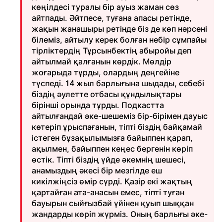
көңілдесі туралы бір ауыз жаман сөз
айтпады. Әйтпесе, туғана апасы ретінде,
жақын жанашыры ретінде біз де көп нәрсені
білеміз, айтылу керек болған небір сұмпайы
тірліктердің Тұрсынбектің абыройы деп
айтылмай қалғанын көрдік. Мөлдір
жоғарыда тұрды, олардың деңгейіне
түспеді. 14 жыл барлығына шыдады, себебі
біздің әулетте отбасы құндылықтары
бірінші орында тұрды. Подкастта
айтылғандай әке-шешеміз бір-бірімен дауыс
көтеріп ұрыспағанын, тіпті біздің байқамай
істеген бұзақылымызға байыппен қарап,
ақылмен, байыппен кеңес бергенін көріп
өстік. Тіпті біздің үйде әкемнің шешесі,
анамыздың әкесі бір мезгілде еш
кикілжіңсіз өмір сүрді. Қазір екі жақтың
қартайған ата-анасын емес, тіпті туған
бауырын сыйғызбай үйінен қуып шыққан
жандарды көріп жүрміз. Оның барлығы әке-