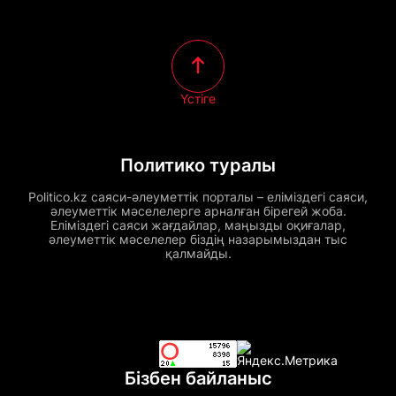
Үстіге
Политико туралы
Politico.kz саяси-әлеуметтік порталы – еліміздегі саяси,
әлеуметтік мәселелерге арналған бірегей жоба.
Еліміздегі саяси жағдайлар, маңызды оқиғалар,
әлеуметтік мәселелер біздің назарымыздан тыс
қалмайды.
Бізбен байланыс