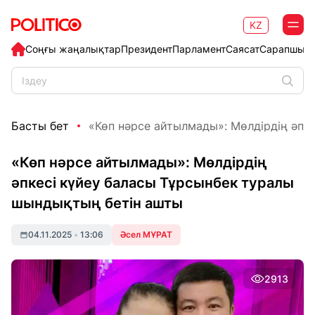
KZ
Соңғы жаңалықтар
Президент
Парламент
Саясат
Сарапшыл
Басты бет
«Көп нәрсе айтылмады»: Мөлдірдің әпкес
«Көп нәрсе айтылмады»: Мөлдірдің
әпкесі күйеу баласы Тұрсынбек туралы
шындықтың бетін ашты
04.11.2025
•
13:06
Әсел МҰРАТ
2913