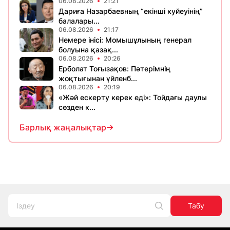
06.08.2026
21:21
Дариға Назарбаевның “екінші куйеуінің”
балалары...
06.08.2026
21:17
Немере інісі: Момышұлының генерал
болуына қазақ...
06.08.2026
20:26
Ерболат Тоғызақов: Пәтерімнің
жоқтығынан үйленб...
06.08.2026
20:19
«Жәй ескерту керек еді»: Тойдағы даулы
сөзден к...
Барлық жаңалықтар
Табу