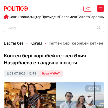
KZ
Соңғы жаңалықтар
Президент
Парламент
Саясат
Сарапшыл
Басты бет
Қоғам
Көптен бері көрінбей кеткен Әл
Көптен бері көрінбей кеткен Әлия
Назарбаева ел алдына шықты
08.07.2026
•
12:43
Әсел МҰРАТ
796