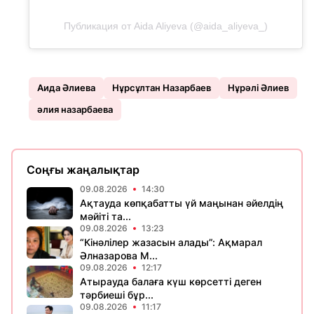
Публикация от Aida Aliyeva (@aida_aliyeva_)
Аида Әлиева
Нұрсұлтан Назарбаев
Нұрәлі Әлиев
әлия назарбаева
Соңғы жаңалықтар
09.08.2026
14:30
Ақтауда көпқабатты үй маңынан әйелдің
мәйіті та...
09.08.2026
13:23
“Кінәлілер жазасын алады”: Ақмарал
Әлназарова М...
09.08.2026
12:17
Атырауда балаға күш көрсетті деген
тәрбиеші бұр...
09.08.2026
11:17