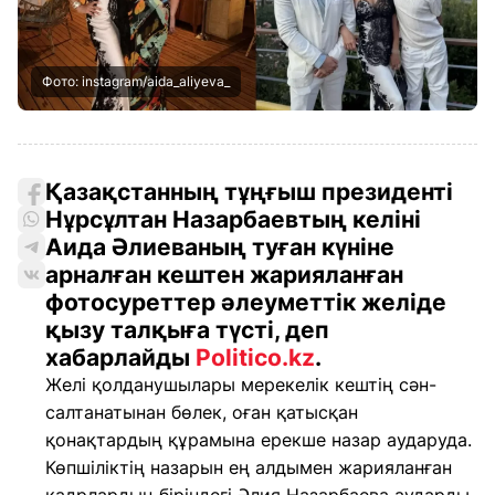
Фото: instagram/aida_aliyeva_
Қазақстанның тұңғыш президенті
Нұрсұлтан Назарбаевтың келіні
Аида Әлиеваның туған күніне
арналған кештен жарияланған
фотосуреттер әлеуметтік желіде
қызу талқыға түсті, деп
хабарлайды
Politico.kz
.
Желі қолданушылары мерекелік кештің сән-
салтанатынан бөлек, оған қатысқан
қонақтардың құрамына ерекше назар аударуда.
Көпшіліктің назарын ең алдымен жарияланған