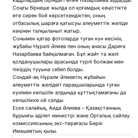
кадрлардың біріндегі Әлия Назарбаева аударды.
Соңғы бірнеше жылда ол қоғамдық кеңістікте
өте сирек бой көрсеткендіктен, оның
отбасылық шараға қатысуы әлеуметтік желіде
кеңінен талқыланып жатыр.
Сонымен қатар фотоларда туған күн иесінің
жұбайы Нұрәлі Әлиев пен оның анасы Дариға
Назарбаева байқалмаған. Бұл жайт та желі
қолданушылары арасында түрлі болжам мен
пікірдің тууына себеп болды.
Сондай-ақ Нұрали Әлиевтің жұбайын
әлеуметтік желідегі парақшаларында туған
күнімен көпшілік алдында құттықтамағаны да
көпшілікке ой салды.
Еске салайық, Аида Әлиева – Қазақстанның
бұрынғы әділет министрі және Орталық сайлау
комиссиясының экс-төрағасы Берік
Имашевтың қызы.