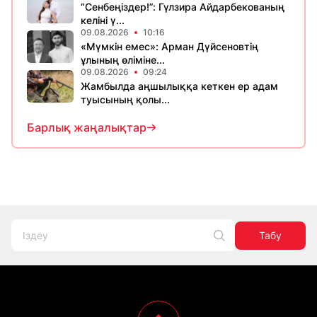
“Сенбеңіздер!”: Гүлзира Айдарбекованың
келіні ү...
09.08.2026
10:16
«Мүмкін емес»: Арман Дүйсеновтің
ұлының өліміне...
09.08.2026
09:24
Жамбылда аңшылыққа кеткен ер адам
туысының қолы...
Барлық жаңалықтар
Табу