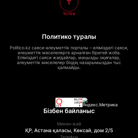
Үстіге
Политико туралы
Politico.kz саяси-әлеуметтік порталы – еліміздегі саяси,
әлеуметтік мәселелерге арналған бірегей жоба.
Еліміздегі саяси жағдайлар, маңызды оқиғалар,
әлеуметтік мәселелер біздің назарымыздан тыс
қалмайды.
Бізбен байланыс
Мекен-жай
ҚР, Астана қаласы, Көксай, дом 2/5
Телефон