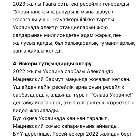
2023 жылы Гаага соты екі ресейлік генералды
"Украинаның инфрақұрылымына шабуыл
жасағаны үшін" жауапкершілікке тартты.
Украинада электр станцияларын жою
салдарынан миллиондаған адам жарық пен
жылусыз қалды, бұл халықаралық гуманитарлық
заңға қайшы келеді.
4. Әскери тұтқындарды өлтіру
2022 жылы Украина сарбазы Александр
Мациевский Бахмут маңында жоғалып кеткен.
Үш айдан кейін ресейлік арна оның ресейлік
сарбаздардың алдында тұрып, "Слава Украине!"
деп айқайлаған соң атып өлтірілгенін көрсететін
видео жариялады.
Бұл оқиға Украинада кеңінен таралып,
Мациевский соғыс қаһарманына айналды.
БҰҰ дерегінше, Ресей әскері 2022 жылдан бері