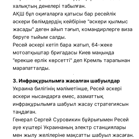
халықтың денелері табылған.
АҚШ бұл оқиғаларға қатысы бар ресейлік
әскери бөлімдердің кейбіріне "әскери қылмыс
жасады" деген айып тағып, командирлерге виза
беруге тыйым салды.
Ресей әскері кетіп бара жатып, 64-жеке
мотоатқыштар бригадасы Киев маңында
"ерекше ерлік көрсетті" деп Кремль тарапынан
марапатталды.
3. Инфрақұрылымға жасалған шабуылдар
Украина билігінің мәліметінше, Ресей әскері
әскери нысандарға емес, азаматтық
инфрақұрылымға шабуыл жасау стратегиясын
таңдаған.
Генерал Сергей Суровикин бұйрығымен Ресей
әуе күштері Украинаның электр станциялары
мен жылу желілеріне мақсатты шабуыл жасаған.