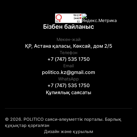
Бізбен байланыс
Мекен-жай
ҚР, Астана қаласы, Көксай, дом 2/5
Телефон
+7 (747) 535 1750
Email
politico.kz@gmail.com
WhatsApp
+7 (747) 535 1750
Құпиялық саясаты
© 2026. POLITICO саяси-әлеуметтік порталы. Барлық
құқықтар қорғалған
Дизайн және құрылым