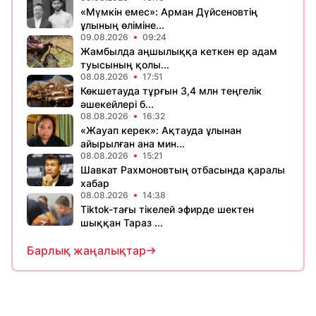
«Мүмкін емес»: Арман Дүйсеновтің
ұлының өліміне...
09.08.2026
09:24
Жамбылда аңшылыққа кеткен ер адам
туысының қолы...
08.08.2026
17:51
Көкшетауда тұрғын 3,4 млн теңгелік
әшекейлері б...
08.08.2026
16:32
«Жауап керек»: Ақтауда ұлынан
айырылған ана мин...
08.08.2026
15:21
Шавкат Рахмоновтың отбасында қаралы
хабар
08.08.2026
14:38
Tiktok-тағы тікелей эфирде шектен
шыққан Тараз ...
Барлық жаңалықтар