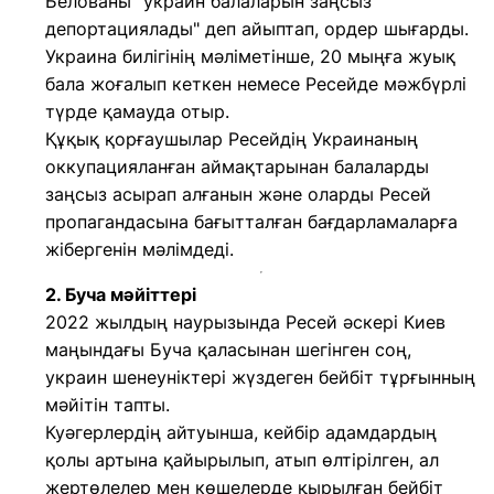
Белованы "украин балаларын заңсыз
депортациялады" деп айыптап, ордер шығарды.
Украина билігінің мәліметінше, 20 мыңға жуық
бала жоғалып кеткен немесе Ресейде мәжбүрлі
түрде қамауда отыр.
Құқық қорғаушылар Ресейдің Украинаның
оккупацияланған аймақтарынан балаларды
заңсыз асырап алғанын және оларды Ресей
пропагандасына бағытталған бағдарламаларға
жібергенін мәлімдеді.
2. Буча мәйіттері
2022 жылдың наурызында Ресей әскері Киев
маңындағы Буча қаласынан шегінген соң,
украин шенеуніктері жүздеген бейбіт тұрғынның
мәйітін тапты.
Куәгерлердің айтуынша, кейбір адамдардың
қолы артына қайырылып, атып өлтірілген, ал
жертөлелер мен көшелерде қырылған бейбіт