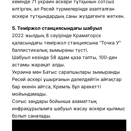
кемінде 71 украин әскери тұтқынын сотсыз
өлтірген, ал Ресей түрмелерінде азапталған
әскери тұтқындардың саны жүздегенге жеткен.
5. Теміржол станциясындағы шабуыл
2022 жылдың 8 сәуірінде Краматорск
қаласындағы теміржол станциясына "Точка У"
баллистикалық зымыраны түсті.
Шабуыл кезінде 58 адам қаза тапты, 100-ден
астамы жарақат алды.
Украина мен Батыс сарапшылары зымыранды
Ресей әскері ұшырғанын дәлелдейтін айғақтар
бар екенін айтса, Кремль бұл әрекетті
мойындамады.
Соғыс заңдары бойынша азаматтық
инфрақұрылымға шабуыл жасау әскери қылмыс
болып саналады.