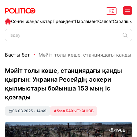
KZ
Соңғы жаңалықтар
Президент
Парламент
Саясат
Сарапшыл
Басты бет
Мәйіт толы көше, станциядағы қанды қы
Мәйіт толы көше, станциядағы қанды
қырғын: Украина Ресейдің әскери
қылмыстары бойынша 153 мың іс
қозғады
06.03.2025
•
14:49
Абзал БАХЫТЖАНОВ
1966