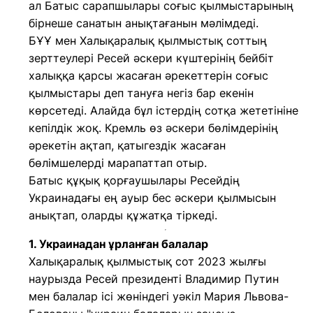
ал Батыс сарапшылары соғыс қылмыстарының
бірнеше санатын анықтағанын мәлімдеді.
БҰҰ мен Халықаралық қылмыстық соттың
зерттеулері Ресей әскери күштерінің бейбіт
халыққа қарсы жасаған әрекеттерін соғыс
қылмыстары деп тануға негіз бар екенін
көрсетеді. Алайда бұл істердің сотқа жететініне
кепілдік жоқ. Кремль өз әскери бөлімдерінің
әрекетін ақтап, қатыгездік жасаған
бөлімшелерді марапаттап отыр.
Батыс құқық қорғаушылары Ресейдің
Украинадағы ең ауыр бес әскери қылмысын
анықтап, оларды құжатқа тіркеді.
1. Украинадан ұрланған балалар
Халықаралық қылмыстық сот 2023 жылғы
наурызда Ресей президенті Владимир Путин
мен балалар ісі жөніндегі уәкіл Мария Львова-