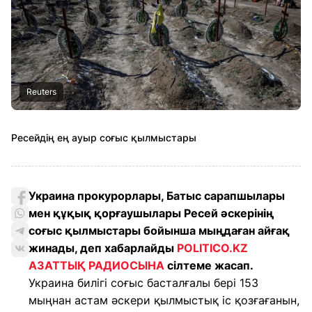
Reuters
Ресейдің ең ауыр соғыс қылмыстары
Украина прокурорлары, Батыс сарапшылары
мен құқық қорғаушылары Ресей әскерінің
соғыс қылмыстары бойынша мыңдаған айғақ
жинады, деп хабарлайды
POLITICO.KZ
АЗАТТЫҚ РАДИОСЫНА
сілтеме жасап.
Украина билігі соғыс басталғалы бері 153
мыңнан астам әскери қылмыстық іс қозғағанын,