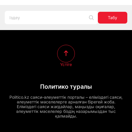
Табу
Үстіге
Политико туралы
Politico.kz саяси-әлеуметтік порталы – еліміздегі саяси,
әлеуметтік мәселелерге арналған бірегей жоба.
Еліміздегі саяси жағдайлар, маңызды оқиғалар,
әлеуметтік мәселелер біздің назарымыздан тыс
қалмайды.