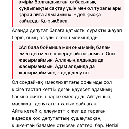
өмірім болғандықтан, отбасылық
құндылықты сақтау үшін мен ол туралы ары
қарай айта алмаймын», - деп қысқа
қайырды Қырықбаев.
Алайда депутат балаға қатысты сұрақты жауап
беріп, оның өз ұлы екенін мойындады.
«Ал бала бойынша мен оны менің балам
емес деп мен еш жерде айтпағанмын. Оны
жасырмаймын. Алланың алдында да
жасырмаймын. Адам алдында да
жасырмаймын», - деді депутат.
Ол сондай-ақ «мәслихаттағы орнымды сол
кісіге тастап кетті» деген қауесет адамның
басына сиятын нәрсе емес деді. Айтуынша,
мәслихат депутатын халық сайлаған.
Айта кетейік, әлеуметтік желіде тараған
видеода қос депутаттың құшақтасқан,
кішкентай баламен отырған сәттері бар. Негізі