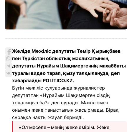
Желіде Мәжіліс депутаты Темір Қырықбаев
пен Түркістан облыстық мәслихатының
депутаты Нұрайым Шақимергеннің махаббаты
туралы видео тарап, қызу талқылануда, деп
хабарлайды POLITICO.KZ.
Бүгін мәжіліс кулуарында журналистер
депутаттан «Нұрайым Шақимерген сіздің
тоқалыңыз ба?» деп сұрады. Мәжілісмен
онымен жеке таныстығын жасырмады. Бірақ
сұраққа нақты жауап бермеді.
«Ол мәселе – менің жеке өмірім. Жеке