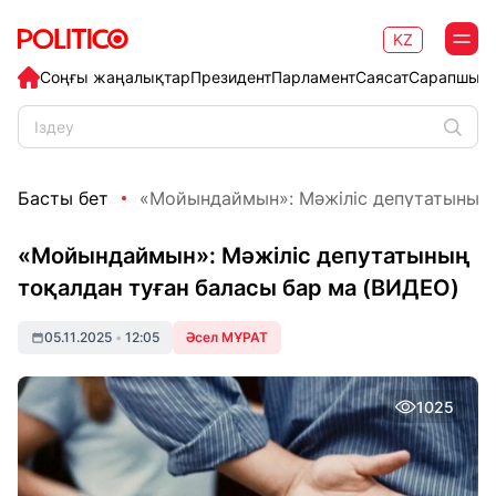
KZ
Соңғы жаңалықтар
Президент
Парламент
Саясат
Сарапшыл
Басты бет
«Мойындаймын»: Мәжіліс депутатының т
«Мойындаймын»: Мәжіліс депутатының
тоқалдан туған баласы бар ма (ВИДЕО)
05.11.2025
•
12:05
Әсел МҰРАТ
1025