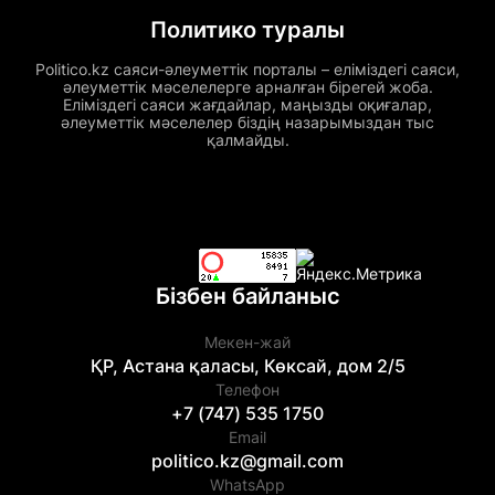
Политико туралы
Politico.kz саяси-әлеуметтік порталы – еліміздегі саяси,
әлеуметтік мәселелерге арналған бірегей жоба.
Еліміздегі саяси жағдайлар, маңызды оқиғалар,
әлеуметтік мәселелер біздің назарымыздан тыс
қалмайды.
Бізбен байланыс
Мекен-жай
ҚР, Астана қаласы, Көксай, дом 2/5
Телефон
+7 (747) 535 1750
Email
politico.kz@gmail.com
WhatsApp