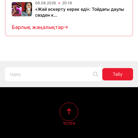
06.08.2026
20:19
«Жәй ескерту керек еді»: Тойдағы даулы
сөзден к...
Барлық жаңалықтар
Табу
Үстіге