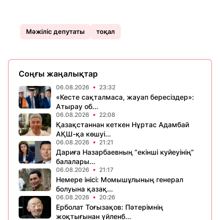
Мәжіліс депутаты
тоқал
Соңғы жаңалықтар
06.08.2026
23:32
«Кесте сақталмаса, жауап бересіздер»:
Атырау об...
06.08.2026
22:08
Қазақстаннан кеткен Нұртас Адамбай
АҚШ-қа көшуі...
06.08.2026
21:21
Дариға Назарбаевның “екінші куйеуінің”
балалары...
06.08.2026
21:17
Немере інісі: Момышұлының генерал
болуына қазақ...
06.08.2026
20:26
Ерболат Тоғызақов: Пәтерімнің
жоқтығынан үйленб...