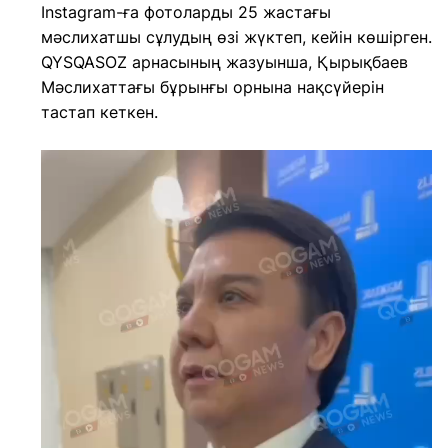
Instagram-ға фотоларды 25 жастағы
мәслихатшы сұлудың өзі жүктеп, кейін көшірген.
QYSQASOZ арнасының жазуынша, Қырықбаев
Мәслихаттағы бұрынғы орнына нақсүйерін
тастап кеткен.