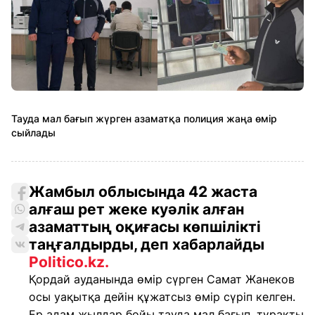
Тауда мал бағып жүрген азаматқа полиция жаңа өмір
сыйлады
Жамбыл облысында 42 жаста
алғаш рет жеке куәлік алған
азаматтың оқиғасы көпшілікті
таңғалдырды, деп хабарлайды
Politico.kz.
Қордай ауданында өмір сүрген Самат Жанеков
осы уақытқа дейін құжатсыз өмір сүріп келген.
Ер адам жылдар бойы тауда мал бағып, тұрақты