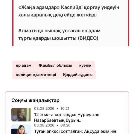
«Жаңа адамдар» Каспийді қорғау үндеуін
халықаралық деңгейде жеткізді
Алматыда пышақ ұстаған ер адам
тұрғындарды шошытты (ВИДЕО)
ер адам
Жамбыл облысы
куәлік
полиция қызметкері
Қордай ауданы
Соңғы жаңалықтар
08.08.2026
10:21
12 жылға сотталды: Нұрсұлтан
Назарбаевтың бұрын...
08.08.2026
09:20
Туған әпкесі сотталған: Ақсуда әкімінің