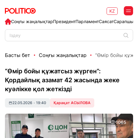
KZ
Соңғы жаңалықтар
Президент
Парламент
Саясат
Сарапшыл
Басты бет
Соңғы жаңалықтар
“Өмір бойы құжат
“Өмір бойы құжатсыз жүрген”:
Қордайлық азамат 42 жасында жеке
куәлікке қол жеткізді
22.05.2026
•
19:40
Қарақат АСЫЛОВА
1065