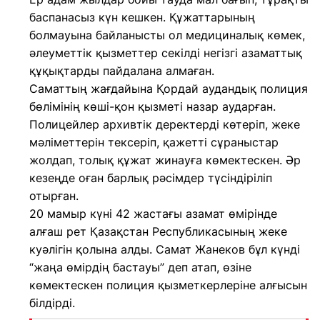
баспанасыз күн кешкен. Құжаттарының
болмауына байланысты ол медициналық көмек,
әлеуметтік қызметтер секілді негізгі азаматтық
құқықтарды пайдалана алмаған.
Саматтың жағдайына Қордай аудандық полиция
бөлімінің көші-қон қызметі назар аударған.
Полицейлер архивтік деректерді көтеріп, жеке
мәліметтерін тексеріп, қажетті сұраныстар
жолдап, толық құжат жинауға көмектескен. Әр
кезеңде оған барлық рәсімдер түсіндіріліп
отырған.
20 мамыр күні 42 жастағы азамат өмірінде
алғаш рет Қазақстан Республикасының жеке
куәлігін қолына алды. Самат Жанеков бұл күнді
“жаңа өмірдің бастауы” деп атап, өзіне
көмектескен полиция қызметкерлеріне алғысын
білдірді.