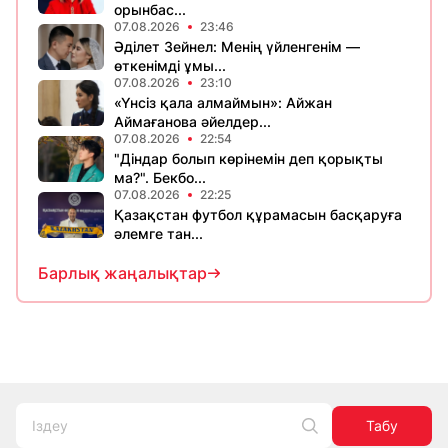
орынбас...
07.08.2026
23:46
Әділет Зейнел: Менің үйленгенім —
өткенімді ұмы...
07.08.2026
23:10
«Үнсіз қала алмаймын»: Айжан
Аймағанова әйелдер...
07.08.2026
22:54
"Діндар болып көрінемін деп қорықты
ма?". Бекбо...
07.08.2026
22:25
Қазақстан футбол құрамасын басқаруға
әлемге тан...
Барлық жаңалықтар
Табу