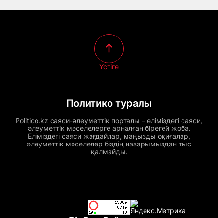
Үстіге
Политико туралы
Politico.kz саяси-әлеуметтік порталы – еліміздегі саяси,
әлеуметтік мәселелерге арналған бірегей жоба.
Еліміздегі саяси жағдайлар, маңызды оқиғалар,
әлеуметтік мәселелер біздің назарымыздан тыс
қалмайды.