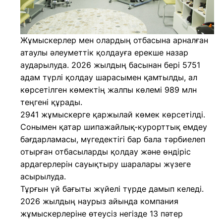
Жұмыскерлер мен олардың отбасына арналған
атаулы әлеуметтік қолдауға ерекше назар
аударылуда. 2026 жылдың басынан бері 5751
адам түрлі қолдау шарасымен қамтылды, ал
көрсетілген көмектің жалпы көлемі 989 млн
теңгені құрады.
2941 жұмыскерге қаржылай көмек көрсетілді.
Сонымен қатар шипажайлық-курорттық емдеу
бағдарламасы, мүгедектігі бар бала тәрбиелеп
отырған отбасыларды қолдау және өндіріс
ардагерлерін сауықтыру шаралары жүзеге
асырылуда.
Тұрғын үй бағыты жүйелі түрде дамып келеді.
2026 жылдың наурыз айында компания
жұмыскерлеріне өтеусіз негізде 13 пәтер