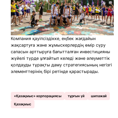
Компания қауіпсіздікке, еңбек жағдайын
жақсартуға және жұмыскерлердің өмір сүру
сапасын арттыруға бағытталған инвестицияны
жүйелі түрде ұлғайтып келеді және әлеуметтік
қолдауды тұрақты даму стратегиясының негізгі
элементтерінің бірі ретінде қарастырады.
«Қазақмыс» корпорациясы
тұрғын үй
шипажай
Қазақмыс