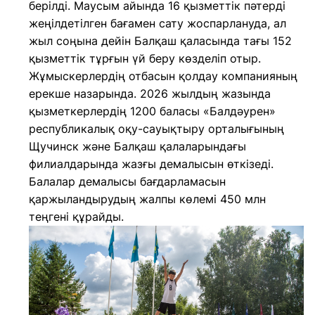
берілді. Маусым айында 16 қызметтік пәтерді
жеңілдетілген бағамен сату жоспарлануда, ал
жыл соңына дейін Балқаш қаласында тағы 152
қызметтік тұрғын үй беру көзделіп отыр.
Жұмыскерлердің отбасын қолдау компанияның
ерекше назарында. 2026 жылдың жазында
қызметкерлердің 1200 баласы «Балдәурен»
республикалық оқу-сауықтыру орталығының
Щучинск және Балқаш қалаларындағы
филиалдарында жазғы демалысын өткізеді.
Балалар демалысы бағдарламасын
қаржыландырудың жалпы көлемі 450 млн
теңгені құрайды.