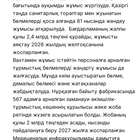
бағытында ауқымды жұмыс жүргізуде. Қазіргі
таңда санитарлық тораптар мен жуынатын
бөлмелерді қоса алғанда 81 нысанда жөндеу
жұмысы атқарылуда. Бағдарламаның жалпы
құны 2,4 млрд теңгені құрайды, жұмысты
аяқтау 2026 жылдың желтоқсанына
жоспарланған.
Вахтамен жұмыс істейтін персоналға арналған
тұрмыстық бөлмелерді жаңарту жұмысы да
жалғасуда. Мұнда киім ауыстыратын бөлме,
демалыс бөлмесі және жатақханалар
жабдықталуда. Нұрқазған байыту фабрикасында
567 адамға арналған заманауи әкімшілік-
тұрмыстық кешеннің құрылысы жеке жоба
ретінде жүзеге асырылатын болды. Жобаның
құны 2 млрд теңгеден асады, нысанды
пайдалануға беру 2027 жылға жоспарланған.
Медициналық инфрақұрылымды дамытуға