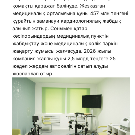
қомақты қаражат бөлінуде. Жезқазған
медициналық орталығына құны 457 млн теңгені
құрайтын заманауи кардиологиялық жабдық
алынып жатыр. Сонымен қатар
кәсіпорындардың медициналық пунктін
жабдықтау және медициналық көлік паркін
жаңарту жұмысы жалғасуда. 2026 жылы
компания жалпы құны 2,5 млрд теңгеге 25
жедел жәрдем автокөлігін сатып алуды
жоспарлап отыр.