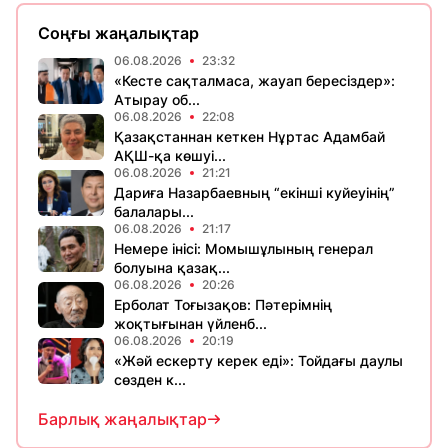
Соңғы жаңалықтар
06.08.2026
23:32
«Кесте сақталмаса, жауап бересіздер»:
Атырау об...
06.08.2026
22:08
Қазақстаннан кеткен Нұртас Адамбай
АҚШ-қа көшуі...
06.08.2026
21:21
Дариға Назарбаевның “екінші куйеуінің”
балалары...
06.08.2026
21:17
Немере інісі: Момышұлының генерал
болуына қазақ...
06.08.2026
20:26
Ерболат Тоғызақов: Пәтерімнің
жоқтығынан үйленб...
06.08.2026
20:19
«Жәй ескерту керек еді»: Тойдағы даулы
сөзден к...
Барлық жаңалықтар