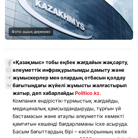
Фото: ашық дереккөз
«Қазақмыс» тобы еңбек жағдайын жақсарту,
әлеуметтік инфрақұрылымды дамыту және
жұмыскерлер мен олардың отбасын қолдау
бағытындағы жүйелі жұмысты жалғастырып
жатыр, деп хабарлайды
Politico.kz
.
Компания өндірістік-тұрмыстық жағдайды,
медициналық қамсыздандыруды, тұрғын үй
бастамасын және атаулы әлеуметтік көмекті
қамтитын кешенді бағдарламаны іске асыруда.
Басым бағыттардың бірі – кәсіпорынның көлік