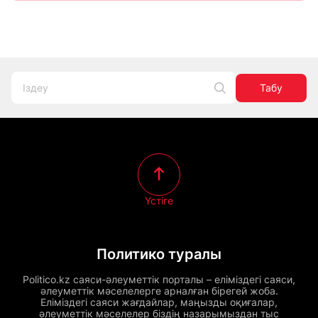
Табу
Үстіге
Политико туралы
Politico.kz саяси-әлеуметтік порталы – еліміздегі саяси,
әлеуметтік мәселелерге арналған бірегей жоба.
Еліміздегі саяси жағдайлар, маңызды оқиғалар,
әлеуметтік мәселелер біздің назарымыздан тыс