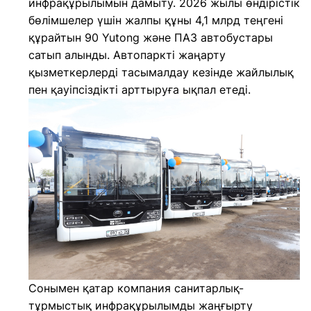
инфрақұрылымын дамыту. 2026 жылы өндірістік
бөлімшелер үшін жалпы құны 4,1 млрд теңгені
құрайтын 90 Yutong және ПАЗ автобустары
сатып алынды. Автопаркті жаңарту
қызметкерлерді тасымалдау кезінде жайлылық
пен қауіпсіздікті арттыруға ықпал етеді.
Сонымен қатар компания санитарлық-
тұрмыстық инфрақұрылымды жаңғырту