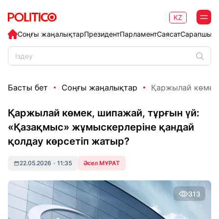
KZ
Соңғы жаңалықтар
Президент
Парламент
Саясат
Сарапшыл
Басты бет
Соңғы жаңалықтар
Қаржылай көмек, 
Қаржылай көмек, шипажай, тұрғын үй:
«Қазақмыс» жұмыскерлеріне қандай
қолдау көрсетіп жатыр?
22.05.2026
•
11:35
Әсел МҰРАТ
313