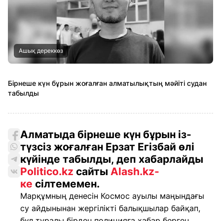
Ашық дереккөз
Бірнеше күн бұрын жоғалған алматылықтың мәйіті судан
табылды
Алматыда бірнеше күн бұрын із-
түзсіз жоғалған Ерзат Егізбай өлі
күйінде табылды, деп хабарлайды
Politico.kz
сайты
Alash.kz-
ке
сілтемемен.
Марқұмның денесін Космос ауылы маңындағы
су айдынынан жергілікті балықшылар байқап,
бұл туралы бірден полицияға хабар берген.