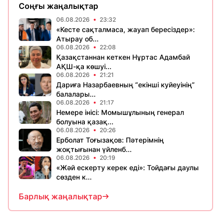
Соңғы жаңалықтар
06.08.2026
23:32
«Кесте сақталмаса, жауап бересіздер»:
Атырау об...
06.08.2026
22:08
Қазақстаннан кеткен Нұртас Адамбай
АҚШ-қа көшуі...
06.08.2026
21:21
Дариға Назарбаевның “екінші куйеуінің”
балалары...
06.08.2026
21:17
Немере інісі: Момышұлының генерал
болуына қазақ...
06.08.2026
20:26
Ерболат Тоғызақов: Пәтерімнің
жоқтығынан үйленб...
06.08.2026
20:19
«Жәй ескерту керек еді»: Тойдағы даулы
сөзден к...
Барлық жаңалықтар