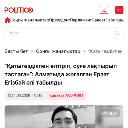
KZ
Соңғы жаңалықтар
Президент
Парламент
Саясат
Сарапшыл
Басты бет
Соңғы жаңалықтар
“Қатыгездікпен өл
“Қатыгездікпен өлтіріп, суға лақтырып
тастаған”: Алматыда жоғалған Ерзат
Егізбай өлі табылды
24.05.2026
•
10:18
Қарақат АСЫЛОВА
1837