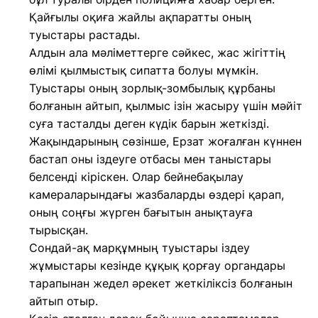
Қайғылы оқиға жайлы ақпаратты оның
туыстары растады.
Алдын ала мәліметтерге сәйкес, жас жігіттің
өлімі қылмыстық сипатта болуы мүмкін.
Туыстары оның зорлық-зомбылық құрбаны
болғанын айтып, қылмыс ізін жасыру үшін мәйіт
суға тасталды деген күдік барын жеткізді.
Жақындарының сөзінше, Ерзат жоғалған күннен
бастап оны іздеуге отбасы мен таныстары
белсенді кіріскен. Олар бейнебақылау
камераларындағы жазбаларды өздері қарап,
оның соңғы жүрген бағытын анықтауға
тырысқан.
Сондай-ақ марқұмның туыстары іздеу
жұмыстары кезінде құқық қорғау органдары
тарапынан жедел әрекет жеткіліксіз болғанын
айтып отыр.