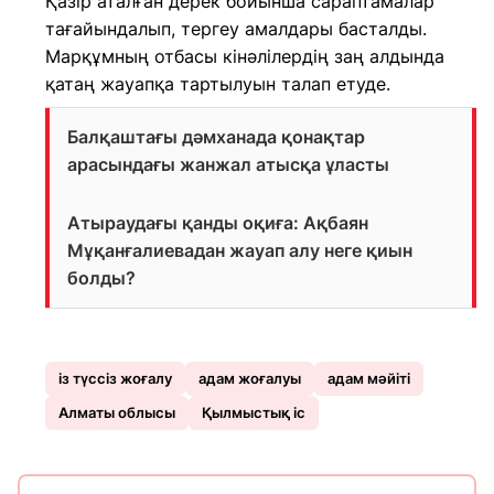
Қазір аталған дерек бойынша сараптамалар
тағайындалып, тергеу амалдары басталды.
Марқұмның отбасы кінәлілердің заң алдында
қатаң жауапқа тартылуын талап етуде.
Балқаштағы дәмханада қонақтар
арасындағы жанжал атысқа ұласты
Атыраудағы қанды оқиға: Ақбаян
Мұқанғалиевадан жауап алу неге қиын
болды?
із түссіз жоғалу
адам жоғалуы
адам мәйіті
Алматы облысы
Қылмыстық іс