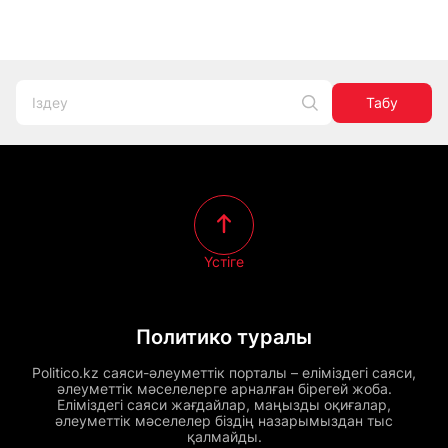
Табу
Үстіге
Политико туралы
Politico.kz саяси-әлеуметтік порталы – еліміздегі саяси,
әлеуметтік мәселелерге арналған бірегей жоба.
Еліміздегі саяси жағдайлар, маңызды оқиғалар,
әлеуметтік мәселелер біздің назарымыздан тыс
қалмайды.