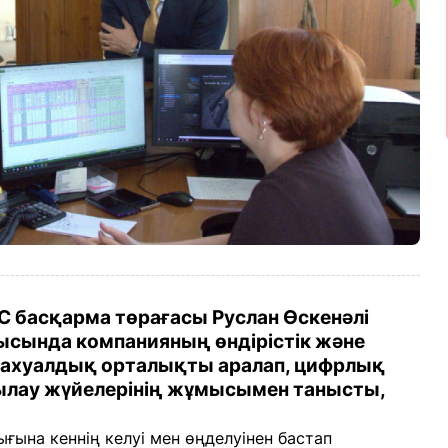
басқарма төрағасы Руслан Өскенәлі
ысында компанияның өндірістік және
қ ахуалдық орталықты аралап, цифрлық
қылау жүйелерінің жұмысымен танысты,
ына кеннің келуі мен өңделуінен бастап