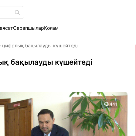
аясат
Сарапшылар
Қоғам
е цифрлық бақылауды күшейтеді
ық бақылауды күшейтеді
441