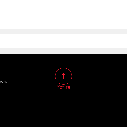
яси,
Үстіге