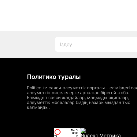
Политико туралы
Politico.kz саяси-әлеуметтік порталы – еліміздегі са
әлеуметтік мәселелерге арналған бірегей жоба.
Еліміздегі саяси жағдайлар, маңызды оқиғалар,
әлеуметтік мәселелер біздің назарымыздан тыс
қалмайды.