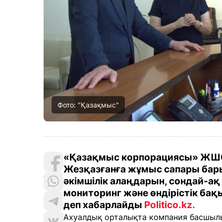
Фото: "Қазақмыс"
«Қазақмыс корпорациясы» ЖШС 
Жезқазғанға жұмыс сапары бар
әкімшілік алаңдарын, сондай-а
мониторинг және өндірістік ба
деп хабарлайды
Politico.kz
.
Ахуалдық орталықта компания басшылығ