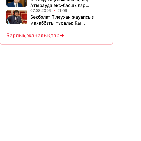
Атырауда экс-басшылар...
07.08.2026
21:09
Бекболат Тілеухан жауапсыз
махаббаты туралы: Қы...
Барлық жаңалықтар