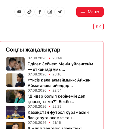
Меню
KZ
Соңғы жаңалықтар
07.08.2026
23:46
Әділет Зейнел: Менің үйленгенім
— өткенімді ұмы...
07.08.2026
23:10
«Үнсіз қала алмаймын»: Айжан
Аймағанова әйелдер...
07.08.2026
22:54
"Діндар болып көрінемін деп
қорықты ма?". Бекбо...
07.08.2026
22:25
Қазақстан футбол құрамасын
басқаруға әлемге тан...
07.08.2026
21:16
6 млрд теңгелік алаяқтық: