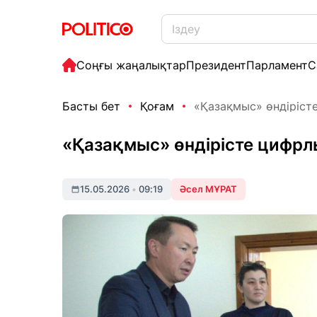
Соңғы жаңалықтар
Президент
Парламент
С
Басты бет
Қоғам
«Қазақмыс» өндіріст
«Қазақмыс» өндірісте цифрл
15.05.2026
•
09:19
Әсел МҰРАТ