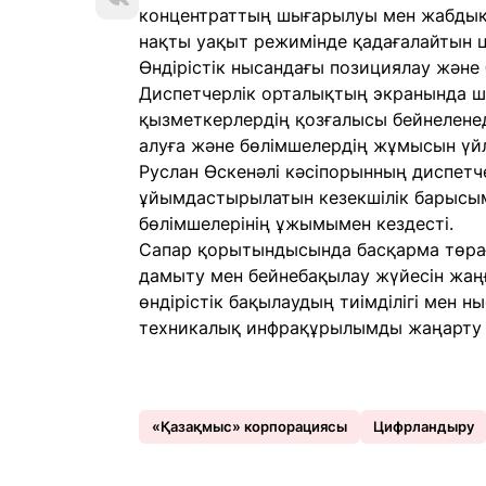
концентраттың шығарылуы мен жабдықтың
нақты уақыт режимінде қадағалайтын ц
Өндірістік нысандағы позициялау және 
Диспетчерлік орталықтың экранында ша
қызметкерлердің қозғалысы бейнелене
алуға және бөлімшелердің жұмысын үйл
Руслан Өскенәлі кәсіпорынның диспетче
ұйымдастырылатын кезекшілік барысы
бөлімшелерінің ұжымымен кездесті.
Сапар қорытындысында басқарма төрағ
дамыту мен бейнебақылау жүйесін жаң
өндірістік бақылаудың тиімділігі мен 
техникалық инфрақұрылымды жаңарту
«Қазақмыс» корпорациясы
Цифрландыру