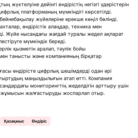
 жүктелуіне дейінгі өндірістің негізгі үдерістерін
ифрлық платформаның мүмкіндігі көрсетілді.
бейнебақылау жүйелеріне ерекше көңіл бөлінді.
хталар, өндірістік алаңдар, техника мен
ді. Жүйе нысандағы жағдай туралы жедел ақпарат
естіруге мүмкіндік береді.
рлік қызметін аралап, тәулік бойы
мен танысты және компанияның бірқатар
асы өндірісте цифрлық шешімдерді одан әрі
ғыртудың маңыздылығын атап өтті. Компания
нысандардағы мониторингтің жеделдігін арттыру үшін
 жұмысын жалғастыруды жоспарлап отыр.
Қазақмыс
Өндіріс