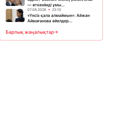
— өткенімді ұмы...
07.08.2026
23:10
«Үнсіз қала алмаймын»: Айжан
Аймағанова әйелдер...
Барлық жаңалықтар