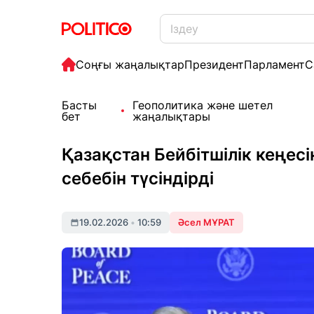
Соңғы жаңалықтар
Президент
Парламент
С
Басты
Геополитика және шетел
бет
жаңалықтары
Қазақстан Бейбітшілік кеңесі
себебін түсіндірді
19.02.2026
•
10:59
Әсел МҰРАТ