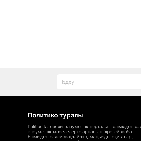
Политико туралы
Politico.kz саяси-әлеуметтік порталы – еліміздегі са
әлеуметтік мәселелерге арналған бірегей жоба.
Еліміздегі саяси жағдайлар, маңызды оқиғалар,