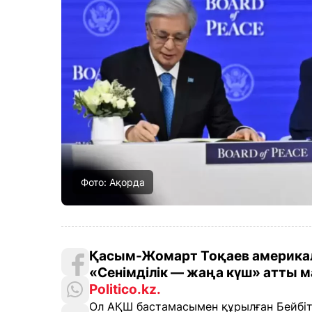
Фото: Ақорда
Қасым-Жомарт Тоқаев америкалы
«Сенімділік — жаңа күш» атты 
Politico.kz
.
Ол АҚШ бастамасымен құрылған Бейбітші