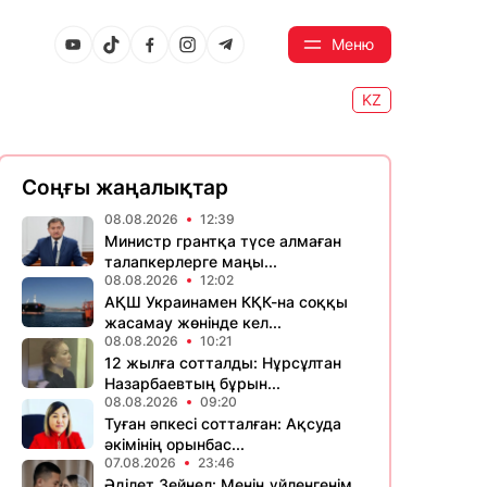
Меню
KZ
Соңғы жаңалықтар
08.08.2026
12:39
Министр грантқа түсе алмаған
талапкерлерге маңы...
08.08.2026
12:02
АҚШ Украинамен КҚК-на соққы
жасамау жөнінде кел...
08.08.2026
10:21
12 жылға сотталды: Нұрсұлтан
Назарбаевтың бұрын...
08.08.2026
09:20
Туған әпкесі сотталған: Ақсуда
әкімінің орынбас...
07.08.2026
23:46
Әділет Зейнел: Менің үйленгенім