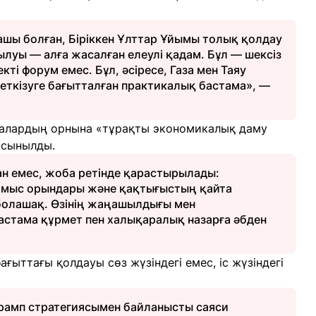
шы болған, Біріккен Ұлттар Ұйымы толық қолдау
рылуы — алға жасалған елеулі қадам. Бұл — шексіз
екті форум емес. Бұл, әсіресе, Газа мен Таяу
ткізуге бағытталған практикалық бастама», —
лалардың орнына «тұрақты экономикалық даму
ұсынылды.
ан емес, жоба ретінде қарастырылады:
ұмыс орындары және қақтығыстың қайта
болашақ. Өзінің жаңашылдығы мен
стама құрмет пен халықаралық назарға әбден
ыттағы қолдауы сөз жүзіндегі емес, іс жүзіндегі
Трамп стратегиясымен байланысты саяси