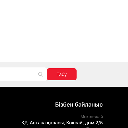
Табу
Бізбен байланыс
Мекен-жай
ҚР, Астана қаласы, Көксай, дом 2/5