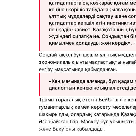
қағидаттарға оң көзқарас қоғам м
кеңінен көрініс табуда: ақылға қо
ұлттық мүдделерді сақтау және со
қағидаттар көпшіліктің инстинктив
пен қадір-қасиет. Қазақстанның бұл
жүзіндегі сипатқа ие. Сондықтан бі
қимылмен қолдауды жөн көрдік», -
Сондай-ақ ол бұл шешім ұлттық мүдделе
экономикалық ынтымақтастықты нығайт
енгізу мақсатында қабылданған.
«Кең мағынада алғанда, бұл қадам
диалогтың кеңеюіне ықпал етеді деп
Трамп төрағалық ететін Бейбітшілік к
гуманитарлық көмек көрсету мәселеле
шақырылды, олардың қатарында Қазақст
Әзербайжан бар. Мәскеу бұл ұсынысты 
және Баку оны қабылдады.