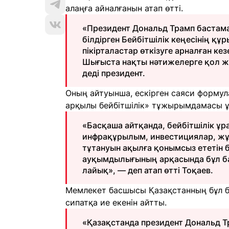
алаңға айналғанын атап өтті.
«Президент Дональд Трамп бастама
білдірген Бейбітшілік кеңесінің құ
пікірталастар өткізуге арналған кез
Шығыста нақты нәтижелерге қол же
деді президент.
Оның айтуынша, ескірген саяси форму
арқылы бейбітшілік» тұжырымдамасы 
«Басқаша айтқанда, бейбітшілік ұр
инфрақұрылым, инвестициялар, ж
тұтануын ақылға қонымсыз ететін 
ауқымдылығының арқасында бұл ба
лайық», — деп атап өтті Тоқаев.
Мемлекет басшысы Қазақстанның бұл бағ
сипатқа ие екенін айтты.
«Қазақстанда президент Дональд 