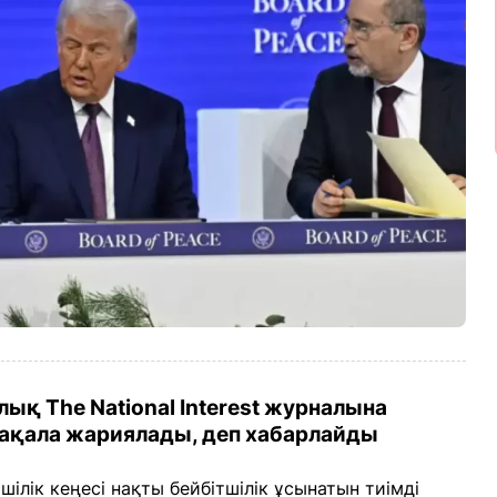
қ The National Interest журналына
мақала жариялады, деп хабарлайды
лік кеңесі нақты бейбітшілік ұсынатын тиімді