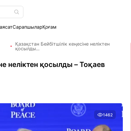
аясат
Сарапшылар
Қоғам
Қазақстан Бейбітшілік кеңесіне неліктен
қосылды...
не неліктен қосылды – Тоқаев
1462