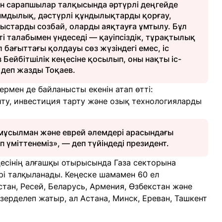
ен сарапшылар талқысында әртүрлі деңгейде
нымдылық, дәстүрлі құндылықтарды қорғау,
ғыстарды созбай, оларды аяқтауға ұмтылу. Бұл
ті талабымен үндеседі — қауіпсіздік, тұрақтылық
 бағыттағы қолдауы сөз жүзіндегі емес, іс
з Бейбітшілік кеңесіне қосылып, оны нақты іс-
 деп жазды Тоқаев.
рмен де байланысты екенін атап өтті:
у, инвестиция тарту және озық технологияларды
 мұсылман және еврей әлемдері арасындағы
 үміттенеміз», — деп түйіндеді президент.
еңесінің алғашқы отырысында Газа секторына
рі талқыланады. Кеңеске шамамен 60 ел
ан, Ресей, Беларусь, Армения, Өзбекстан және
зерделеп жатыр, ал Астана, Минск, Ереван, Ташкент