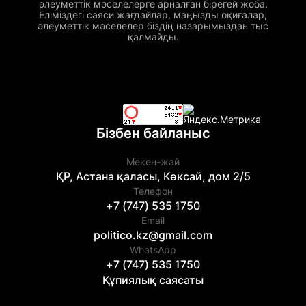
әлеуметтік мәселелерге арналған бірегей жоба.
Еліміздегі саяси жағдайлар, маңызды оқиғалар,
әлеуметтік мәселелер біздің назарымыздан тыс
қалмайды.
Бізбен байланыс
Мекен-жай
ҚР, Астана қаласы, Көксай, дом 2/5
Телефон
+7 (747) 535 1750
Email
politico.kz@gmail.com
WhatsApp
+7 (747) 535 1750
Құпиялық саясаты