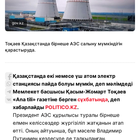
gov.kz
Тоқаев Қазақстанда бірнеше АЭС салыну мүмкіндігін
қарастыруда.
Қазақстанда екі немесе үш атом электр
станциясы пайда болуы мүмкін, деп мәлімдеді
Мемлекет басшысы Қасым-Жомарт Тоқаев
«Ana tili» газетіне берген
сұхбатында
, деп
хабарлайды
POLITICO.KZ
.
Президент АЭС құрылысы туралы бірнеше
елмен келіссөздер жүргізіліп жатқанын атап
өтті. Оның айтуынша, бұл мәселе Владимир
Путинмен кездесуде де талқыланған.