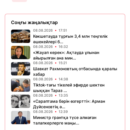
Соңғы жаңалықтар
08.08.2026
17:51
Көкшетауда тұрғын 3,4 млн теңгелік
әшекейлері б...
08.08.2026
16:32
«Жауап керек»: Ақтауда ұлынан
айырылған ана мин...
08.08.2026
15:21
Шавкат Рахмоновтың отбасында қаралы
хабар
08.08.2026
14:38
Tiktok-тағы тікелей эфирде шектен
шыққан Тараз ...
08.08.2026
13:35
«Сараптама бәрін өзгертті»: Арман
Дүйсеновтің ә...
08.08.2026
12:39
Министр грантқа түсе алмаған
талапкерлерге маңы...