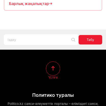
Барлық жаңалықтар
Табу
Үстіге
Политико туралы
Politico.kz саяси-әлеуметтік порталы – еліміздегі саяси,