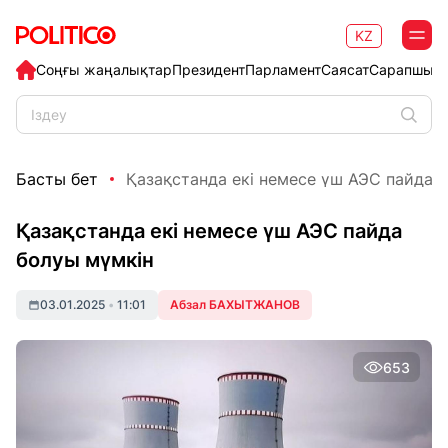
KZ
Соңғы жаңалықтар
Президент
Парламент
Саясат
Сарапшыл
Басты бет
Қазақстанда екі немесе үш АЭС пайда 
Қазақстанда екі немесе үш АЭС пайда
болуы мүмкін
03.01.2025
•
11:01
Абзал БАХЫТЖАНОВ
653