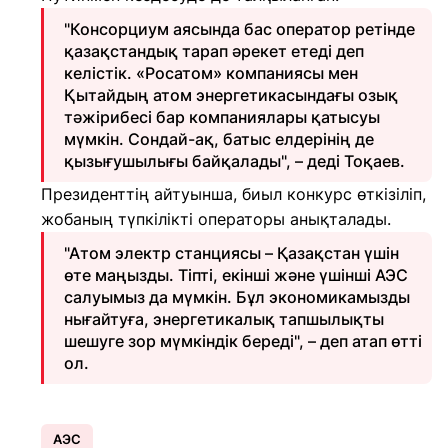
"Консорциум аясында бас оператор ретінде
қазақстандық тарап әрекет етеді деп
келістік. «Росатом» компаниясы мен
Қытайдың атом энергетикасындағы озық
тәжірибесі бар компаниялары қатысуы
мүмкін. Сондай-ақ, батыс елдерінің де
қызығушылығы байқалады", – деді Тоқаев.
Президенттің айтуынша, биыл конкурс өткізіліп,
жобаның түпкілікті операторы анықталады.
"Атом электр станциясы – Қазақстан үшін
өте маңызды. Тіпті, екінші және үшінші АЭС
салуымыз да мүмкін. Бұл экономикамызды
нығайтуға, энергетикалық тапшылықты
шешуге зор мүмкіндік береді", – деп атап өтті
ол.
АЭС