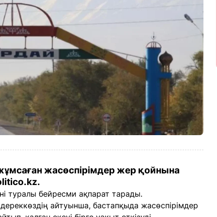
 жұмсаған жасөспірімдер жер қойнына
itico.kz.
ні туралы бейресми ақпарат тарады.
 дереккөздің айтуынша, бастапқыда жасөспірімдер