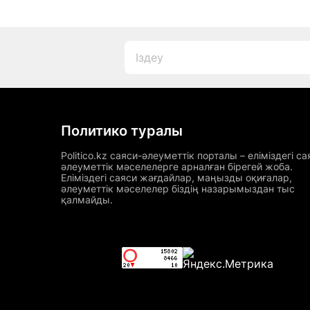
Политико туралы
Politico.kz саяси-әлеуметтік порталы – еліміздегі са
әлеуметтік мәселелерге арналған бірегей жоба.
Еліміздегі саяси жағдайлар, маңызды оқиғалар,
әлеуметтік мәселелер біздің назарымыздан тыс
қалмайды.