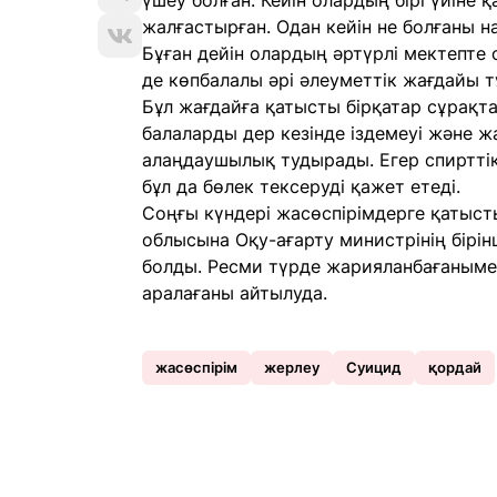
үшеу болған. Кейін олардың бірі үйіне қа
жалғастырған. Одан кейін не болғаны на
Бұған дейін олардың әртүрлі мектепте 
де көпбалалы әрі әлеуметтік жағдайы 
Бұл жағдайға қатысты бірқатар сұрақт
балаларды дер кезінде іздемеуі және ж
алаңдаушылық тудырады. Егер спирттік
бұл да бөлек тексеруді қажет етеді.
Соңғы күндері жасөспірімдерге қатыст
облысына Оқу-ағарту министрінің бірін
болды. Ресми түрде жарияланбағанымен
аралағаны айтылуда.
жасөспірім
жерлеу
Суицид
қордай