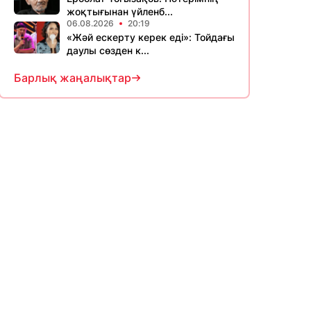
жоқтығынан үйленб...
06.08.2026
20:19
«Жәй ескерту керек еді»: Тойдағы
даулы сөзден к...
Барлық жаңалықтар