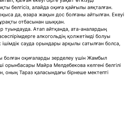
йтып, қалған екеуі бірге уақыт өткізуді
қты белгісіз, алайда оқиға қайғылы аяқталған.
оқыса да, өзара жақын дос болғаны айтылған. Екеуі
тұрақты отбасынан шыққан.
ар туындауда. Атап айтқанда, ата-аналардың
асөспірімдерге алкогольдің қолжетімді болуы
 ішімдік сауда орындары арқылы сатылған болса,
ы болған оқиғаларды зерделеу үшін Жамбыл
ші орынбасары Майра Мелдебекова келгені белгілі
, оның Тараз қаласындағы бірнеше мектепті