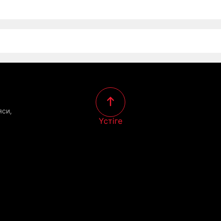
яси,
Үстіге