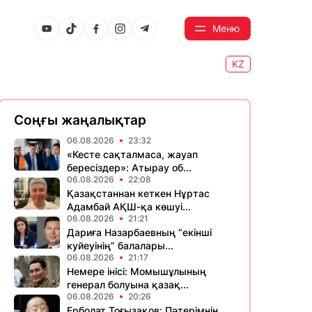
Меню
KZ
Соңғы жаңалықтар
06.08.2026
23:32
«Кесте сақталмаса, жауап
бересіздер»: Атырау об...
06.08.2026
22:08
Қазақстаннан кеткен Нұртас
Адамбай АҚШ-қа көшуі...
06.08.2026
21:21
Дариға Назарбаевның “екінші
куйеуінің” балалары...
06.08.2026
21:17
Немере інісі: Момышұлының
генерал болуына қазақ...
06.08.2026
20:26
Ерболат Тоғызақов: Пәтерімнің