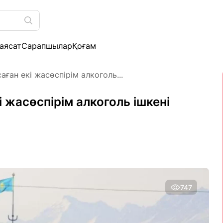
аясат
Сарапшылар
Қоғам
ған екі жасөспірім алкоголь...
 жасөспірім алкоголь ішкені
747