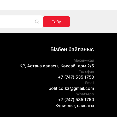
Табу
Бізбен байланыс
Мекен-жай
ҚР, Астана қаласы, Көксай, дом 2/5
Телефон
+7 (747) 535 1750
Email
politico.kz@gmail.com
WhatsApp
+7 (747) 535 1750
Құпиялық саясаты