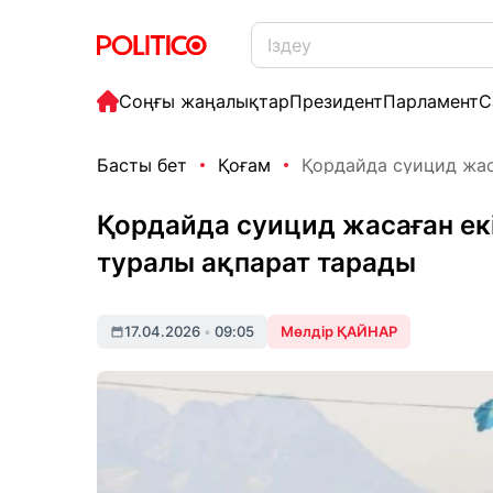
Соңғы жаңалықтар
Президент
Парламент
С
Басты бет
Қоғам
Қордайда суицид жаса
Қордайда суицид жасаған екі
туралы ақпарат тарады
17.04.2026
•
09:05
Мөлдір ҚАЙНАР