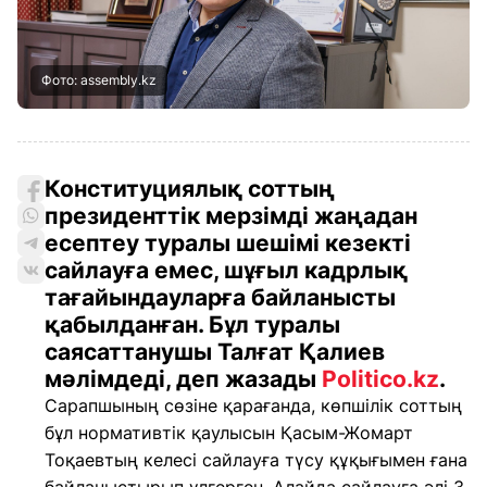
Фото: assembly.kz
Конституциялық соттың
президенттік мерзімді жаңадан
есептеу туралы шешімі кезекті
сайлауға емес, шұғыл кадрлық
тағайындауларға байланысты
қабылданған. Бұл туралы
саясаттанушы Талғат Қалиев
мәлімдеді, деп жазады
Politico.kz
.
Сарапшының сөзіне қарағанда, көпшілік соттың
бұл нормативтік қаулысын Қасым-Жомарт
Тоқаевтың келесі сайлауға түсу құқығымен ғана