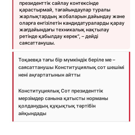
президенттік сайлау контексінде
қарастырмай, тағайындаулар туралы
жарлықтардың жобаларын дайындау және
оларға енгізілетін кандидатураларды қарау
жағдайындағы техникалық нақтылау
ретінде қабылдау керек", – дейді
саясаттанушы.
Тоқаевқа тағы бір мүмкіндік беріле ме –
саясаттанушы Конституциялық сот шешімі
нені аңғартатынын айтты
Конституциялық Сот президенттік
мерзімдер санына қатысты норманы
қолданудың құқықтық тәртібін
айқындады