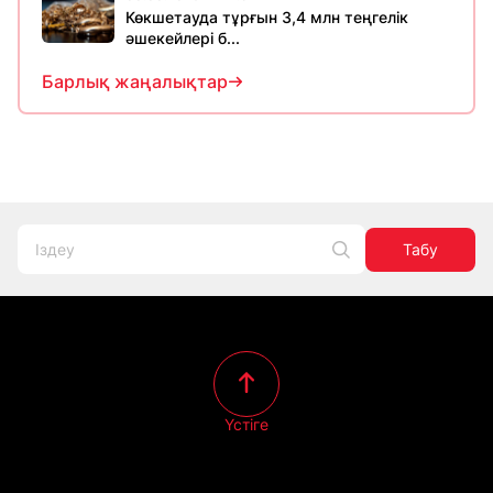
Көкшетауда тұрғын 3,4 млн теңгелік
әшекейлері б...
Барлық жаңалықтар
Табу
Үстіге