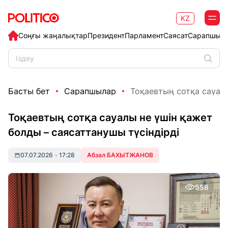
KZ
Соңғы жаңалықтар
Президент
Парламент
Саясат
Сарапшыл
Басты бет
Сарапшылар
Тоқаевтың сотқа сауалы
Тоқаевтың сотқа сауалы не үшін қажет
болды – саясаттанушы түсіндірді
07.07.2026
•
17:28
Абзал БАХЫТЖАНОВ
558