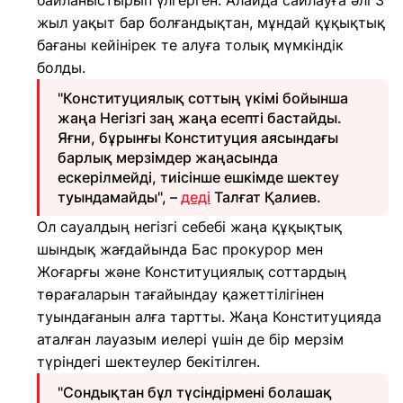
байланыстырып үлгерген. Алайда сайлауға әлі 3
жыл уақыт бар болғандықтан, мұндай құқықтық
бағаны кейінірек те алуға толық мүмкіндік
болды.
"Конституциялық соттың үкімі бойынша
жаңа Негізгі заң жаңа есепті бастайды.
Яғни, бұрынғы Конституция аясындағы
барлық мерзімдер жаңасында
ескерілмейді, тиісінше ешкімде шектеу
туындамайды", –
деді
Талғат Қалиев.
Ол сауалдың негізгі себебі жаңа құқықтық
шындық жағдайында Бас прокурор мен
Жоғарғы және Конституциялық соттардың
төрағаларын тағайындау қажеттілігінен
туындағанын алға тартты. Жаңа Конституцияда
аталған лауазым иелері үшін де бір мерзім
түріндегі шектеулер бекітілген.
"Сондықтан бұл түсіндірмені болашақ