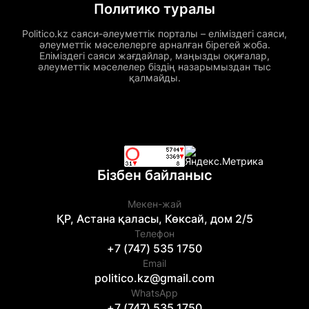
Политико туралы
Politico.kz саяси-әлеуметтік порталы – еліміздегі саяси,
әлеуметтік мәселелерге арналған бірегей жоба.
Еліміздегі саяси жағдайлар, маңызды оқиғалар,
әлеуметтік мәселелер біздің назарымыздан тыс
қалмайды.
Бізбен байланыс
Мекен-жай
ҚР, Астана қаласы, Көксай, дом 2/5
Телефон
+7 (747) 535 1750
Email
politico.kz@gmail.com
WhatsApp
+7 (747) 535 1750