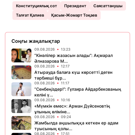
Конституциялық сот
Президент
Саясаттанушы
Талғат Қалиев
Қасым-Жомарт Тоқаев
Соңғы жаңалықтар
09.08.2026
13:23
“Кінәлілер жазасын алады”: Ақмарал
Әлназарова М...
09.08.2026
12:17
Атырауда балаға күш көрсетті деген
тәрбиеші бұр...
09.08.2026
11:17
“Сенбеңіздер!”: Гүлзира Айдарбекованың
келіні ү...
09.08.2026
10:16
«Мүмкін емес»: Арман Дүйсеновтің
ұлының өліміне...
09.08.2026
09:24
Жамбылда аңшылыққа кеткен ер адам
туысының қолы...
08.08.2026
17:51