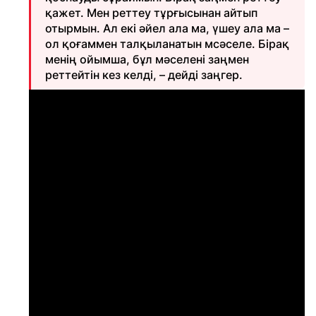
қажет. Мен реттеу тұрғысынан айтып
отырмын. Ал екі әйел ала ма, үшеу ала ма –
ол қоғаммен талқыланатын мсәселе. Бірақ
менің ойымша, бұл мәселені заңмен
реттейтін кез келді, – дейді заңгер.