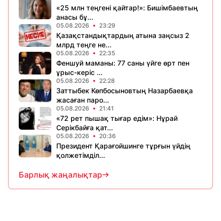
«25 млн теңгені қайтар!»: Бишімбаевтың
анасы бұ...
05.08.2026
23:29
Қазақстандықтардың атына заңсыз 2
млрд теңге не...
05.08.2026
22:35
Феншуй маманы: 77 саны үйге өрт пен
ұрыс-керіс ...
05.08.2026
22:28
Заттыбек Көпбосыновтың Назарбаевқа
жасаған паро...
05.08.2026
21:41
«72 рет пышақ тығар едім»: Нұрай
Серікбайға қат...
05.08.2026
20:36
Президент Қарағойшинге тұрғын үйдің
қолжетімділ...
Барлық жаңалықтар