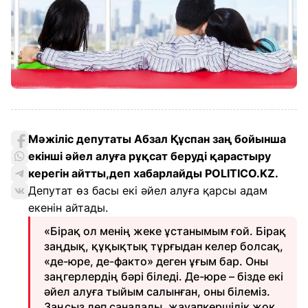
Мәжіліс депутаты Абзал Құспан заң бойынша
екінші әйел алуға рұқсат беруді қарастыру
керегін айтты,деп хабарлайды POLITICO.KZ.
Депутат өз басы екі әйел алуға қарсы адам
екенін айтады.
«Бірақ ол менің жеке ұстанымым ғой. Бірақ
заңдық, құқықтық тұрғыдан келер болсақ,
«де-юре, де-факто» деген ұғым бар. Оны
заңгерлердің бәрі біледі. Де-юре – бізде екі
әйел алуға тыйым салынған, оны білеміз.
Заңсыз деп саналады, жауапкершілік жоқ,