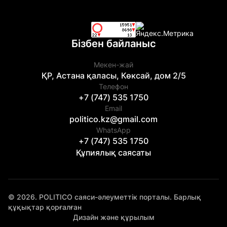
Бізбен байланыс
Мекен-жай
ҚР, Астана қаласы, Көксай, дом 2/5
Телефон
+7 (747) 535 1750
Email
politico.kz@gmail.com
WhatsApp
+7 (747) 535 1750
Құпиялық саясаты
© 2026. POLITICO саяси-әлеуметтік порталы. Барлық
құқықтар қорғалған
Дизайн және құрылым