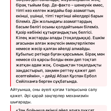
бірақ тыйым бар. Де-факто – шенеунік емес,
тіпті кез келген жағдайы бар азаматтың
екінші, үшінші, тіпті төртінші әйелдері барын
білеміз. Дін жолындағы азаматтардың
басым бөлігі осыны қолдайтынын білеміз.
Қазір көбінікі құтырғандықтың белгісі.
Кілең жастарды алады (тоқалдыққа). Ешкім
ағасынан алған жеңгесін әмеңгерлікпен
немесе жесір қалған әйелді алмайды.
Құбылыс ретінде бұған қарсымын. Бірақ мен
немесе сіз қарсы болды екен деп тоқтап
жатқан адам жоқ. Сондықтан тоқалдықты
заңдастырып, заңмен реттеу қажет деп
есептеймін», – дейді Абзал Құспан Ербол
Сейілханға берген сұқбатында.
Айтуынша, оны әуелі қоғам талқысына салу
қажет. Әрі қарай заңгерлер механизмін
шығарады.
«Заң бойынша екінші әйел алуға рұқсат