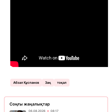
Абзал Құспанов
Заң
тоқал
Соңғы жаңалықтар
06.08.2026
08:17