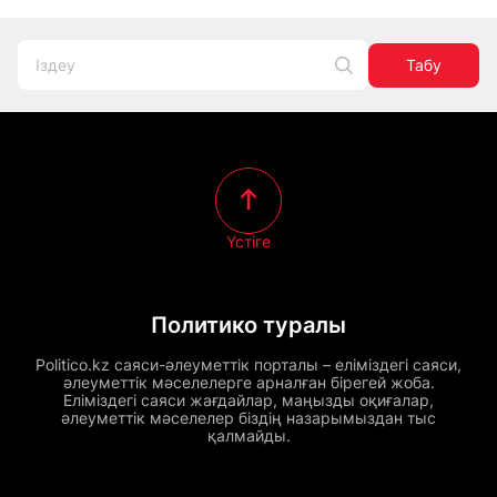
Табу
Үстіге
Политико туралы
Politico.kz саяси-әлеуметтік порталы – еліміздегі саяси,
әлеуметтік мәселелерге арналған бірегей жоба.
Еліміздегі саяси жағдайлар, маңызды оқиғалар,
әлеуметтік мәселелер біздің назарымыздан тыс
қалмайды.