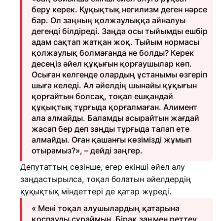
беру керек. Құқықтық негилизм деген нәрсе
бар. Ол заңның қолжаулыққа айналуы
дегенді білдіреді. Заңда осы тыйымды ешбір
адам сақтап жатқан жоқ. Тыйым нормасы
қолжаулық болмағанда не болды? Керек
десеңіз әйел құқығын қорғаушылар көп.
Осыған келгенде олардың ұстанымы өзгеріп
шыға келеді. Ал әйелдің шынайы құқығын
қорғайтын болсақ, тоқал ешқандай
құқықтық тұрғыда қорғалмаған. Алимент
ала алмайды. Баламды асырайтын жағдай
жасап бер деп заңды тұрғыда талап ете
алмайды. Оған қашанғы көзімізді жұмып
отырамыз?», – дейді заңгер.
Депутаттың сөзінше, егер екінші әйел алу
заңдастырылса, тоқал болатын әйелдердің
құқықтық міндеттері де қатар жүреді.
« Мені тоқал алушылардың қатарына
қоспауды сұраймын. Бірақ заңмен реттеу