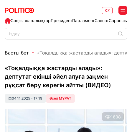
KZ
Соңғы жаңалықтар
Президент
Парламент
Саясат
Сарапшыл
Басты бет
«Тоқалдыққа жастарды алады»: дептутат 
«Тоқалдыққа жастарды алады»:
дептутат екінші әйел алуға заңмен
рұқсат беру керегін айтты (ВИДЕО)
04.11.2025
•
17:19
Әсел МҰРАТ
1608