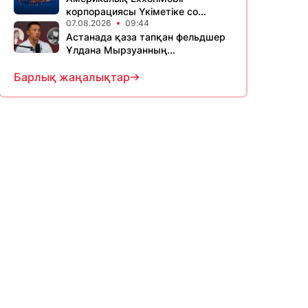
корпорациясы Үкіметіке со...
07.08.2026
09:44
Астанада қаза тапқан фельдшер
Ұлдана Мырзуанның...
Барлық жаңалықтар