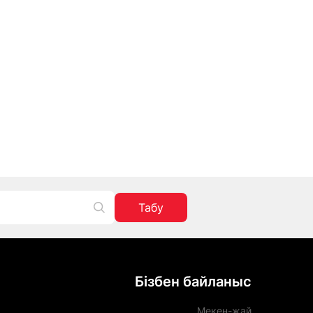
Табу
Бізбен байланыс
Мекен-жай