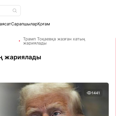
аясат
Сарапшылар
Қоғам
Трамп Тоқаевқа жазған хатың
жариялады
ың жариялады
1441