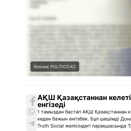
Коллаж POLITICO.KZ
АҚШ Қазақстаннан келеті
енгізеді
1 тамыздан бастап АҚШ Қазақстаннан к
кеден бажын енгізбек. Бұл шешімді Дон
Truth Social желісіндегі парақшасында