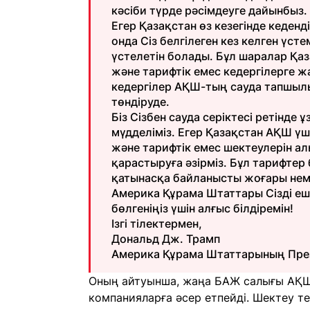
кәсіби түрде рәсімдеуге дайынбыз.
Егер Қазақстан өз кезегінде кеден
онда Сіз белгілеген кез келген үс
үстелетін болады. Бұл шаралар Қа
және тарифтік емес кедергілерге 
кедергілер АҚШ-тың сауда тапшылығ
төндіруде.
Біз Сізбен сауда серіктесі ретінде
мүдделіміз. Егер Қазақстан АҚШ үш
және тарифтік емес шектеулерін алы
қарастыруға әзірміз. Бұл тарифтер
қатынасқа байланысты жоғары неме
Америка Құрама Штаттары Сізді еш
бөлгеніңіз үшін алғыс білдіремін!
Ізгі тілектермен,
Дональд Дж. Трамп
Америка Құрама Штаттарының Прези
Оның айтуынша, жаңа БАЖ салығы АҚШ а
компанияларға әсер етпейді. Шектеу те