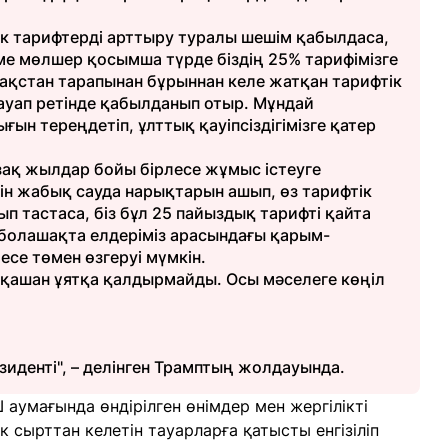
дік тарифтерді арттыру туралы шешім қабылдаса,
теме мөлшер қосымша түрде біздің 25% тарифімізге
зақстан тарапынан бұрыннан келе жатқан тарифтік
жауап ретінде қабылданып отыр. Мұндай
ын тереңдетіп, ұлттық қауіпсіздігімізге қатер
 ұзақ жылдар бойы бірлесе жұмыс істеуге
ін жабық сауда нарықтарын ашып, өз тарифтік
п тастаса, біз бұл 25 пайыздық тарифті қайта
 болашақта елдеріміз арасындағы қарым-
се төмен өзгеруі мүмкін.
қашан ұятқа қалдырмайды. Осы мәселеге көңіл
денті", – делінген Трамптың жолдауында.
умағында өндірілген өнімдер мен жергілікті
к сырттан келетін тауарларға қатысты енгізіліп