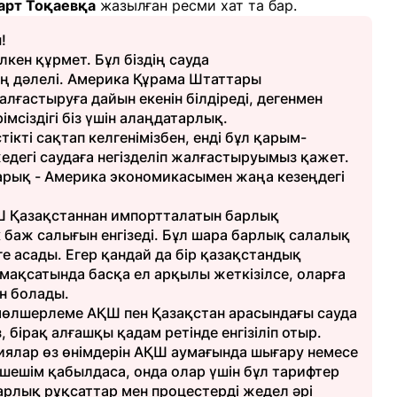
рт Тоқаевқа
жазылған ресми хат та бар.
!
лкен құрмет. Бұл біздің сауда
ң дәлелі. Америка Құрама Штаттары
ғастыруға дайын екенін білдіреді, дегенмен
мсіздігі біз үшін алаңдатарлық.
тікті сақтап келгенімізбен, енді бұл қарым-
едегі саудаға негізделіп жалғастыруымыз қажет.
і нарық - Америка экономикасымен жаңа кезеңдегі
Ш Қазақстаннан импортталатын барлық
 баж салығын енгізеді. Бұл шара барлық салалық
е асады. Егер қандай да бір қазақстандық
мақсатында басқа ел арқылы жеткізілсе, оларға
н болады.
 мөлшерлеме АҚШ пен Қазақстан арасындағы сауда
, бірақ алғашқы қадам ретінде енгізіліп отыр.
иялар өз өнімдерін АҚШ аумағында шығару немесе
 шешім қабылдаса, онда олар үшін бұл тарифтер
арлық рұқсаттар мен процестерді жедел әрі