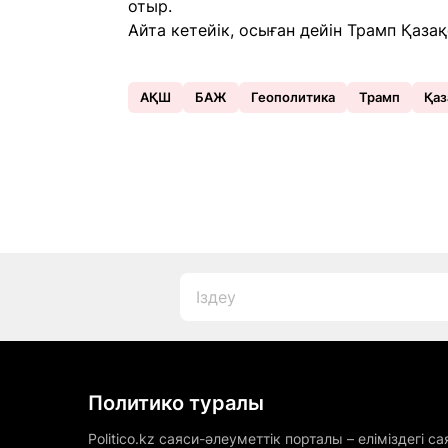
отыр.
Айта кетейік, осыған дейін Трамп Қаз
АҚШ
БАЖ
Геополитика
Трамп
Қаз
Политико туралы
Politico.kz саяси-әлеуметтік порталы – еліміздегі са