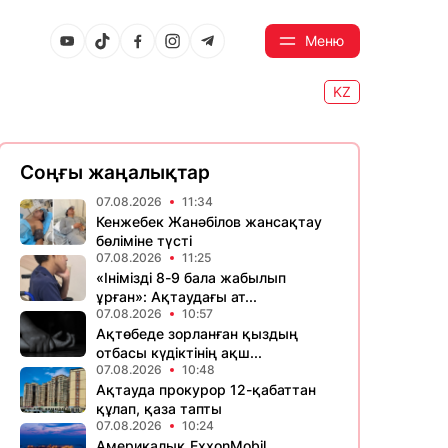
Меню
KZ
Соңғы жаңалықтар
07.08.2026
11:34
Кенжебек Жанәбілов жансақтау
бөліміне түсті
07.08.2026
11:25
«Інімізді 8-9 бала жабылып
ұрған»: Ақтаудағы ат...
07.08.2026
10:57
Ақтөбеде зорланған қыздың
отбасы күдіктінің ақш...
07.08.2026
10:48
Ақтауда прокурор 12-қабаттан
құлап, қаза тапты
07.08.2026
10:24
Америкалық ExxonMobil