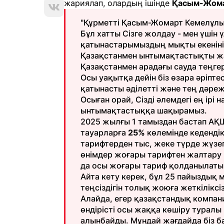
жариялап, олардың ішінде
Қасым-Жома
"Құрметті Қасым-Жомарт Кемелұлы
Бұл хатты Сізге жолдау - мен үшін ү
қатынастарымыздың мықты екеніні
Қазақстанмен ынтымақтастықты жал
Қазақстанмен арадағы сауда теңгері
Осы уақытқа дейін біз өзара әріптес
қатынасты әділетті және тең дәреж
Осыған орай, Сізді әлемдегі ең ір
ынтымақтастыққа шақырамыз.
2025 жылғы 1 тамыздан бастап АҚ
тауарларға
25%
көлемінде кедендік
тарифтерден тыс, жеке түрде жүзег
өнімдер жоғары тарифтен жалтару 
да осы жоғары тариф қолданылаты
Айта кету керек, бұл 25 пайыздық
теңсіздігін толық жоюға жеткіліксіз
Алайда, егер қазақстандық компан
өндірісті осы жаққа көшіру туралы
алынбайды. Мұндай жағдайда біз б