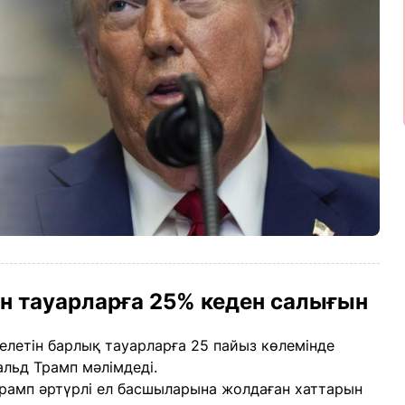
н тауарларға 25% кеден салығын
елетін барлық тауарларға 25 пайыз көлемінде
альд Трамп мәлімдеді.
 Трамп әртүрлі ел басшыларына жолдаған хаттарын