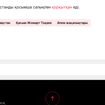
ақстанды қосымша салықпен
қорқытқан
еді.
ақстан
Қасым-Жомарт Тоқаев
Әлем жаңалықтары
яси,