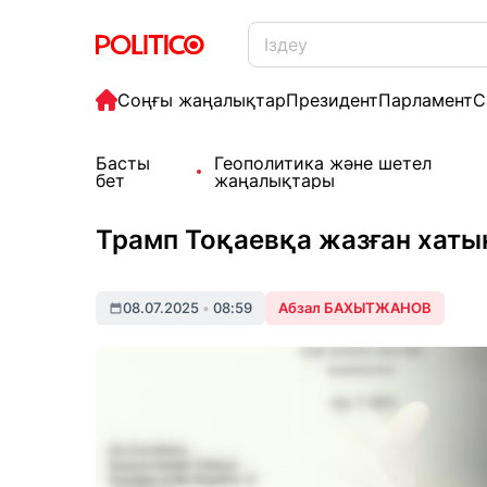
Соңғы жаңалықтар
Президент
Парламент
С
Басты
Геополитика және шетел
бет
жаңалықтары
Трамп Тоқаевқа жазған хат
08.07.2025
•
08:59
Абзал БАХЫТЖАНОВ