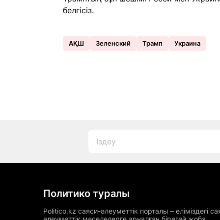
белгісіз.
АҚШ
Зеленский
Трамп
Украина
Политико туралы
Politico.kz саяси-әлеуметтік порталы – еліміздегі са
әлеуметтік мәселелерге арналған бірегей жоба.