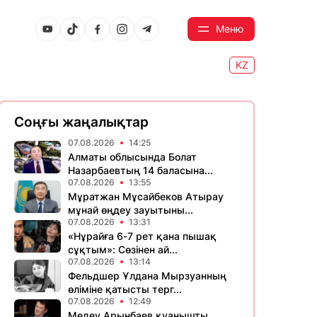
Меню
KZ
Соңғы жаңалықтар
07.08.2026
14:25
Алматы облысында Болат
Назарбаевтың 14 баласына...
07.08.2026
13:55
Мұратжан Мұсайбеков Атырау
мұнай өңдеу зауытыны...
07.08.2026
13:31
«Нұрайға 6-7 рет қана пышақ
сұқтым»: Сөзінен ай...
07.08.2026
13:14
Фельдшер Ұлдана Мырзуанның
өліміне қатысты терг...
07.08.2026
12:49
Медеу Арынбаев қуанышты