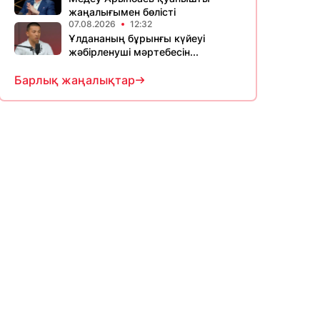
жаңалығымен бөлісті
07.08.2026
12:32
Ұлдананың бұрынғы күйеуі
жәбірленуші мәртебесін...
Барлық жаңалықтар