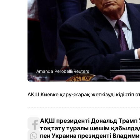
Amanda Perobelli/Reuters
АҚШ Киевке қару-жарақ жеткізуді кідіртіп о
АҚШ президенті Дональд Трамп 
тоқтату туралы шешім қабылда
пен Украина президенті Владими