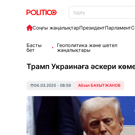
Соңғы жаңалықтар
Президент
Парламент
С
Басты
Геополитика және шетел
бет
жаңалықтары
Трамп Украинаға әскери көме
04.03.2025
•
08:59
Абзал БАХЫТЖАНОВ