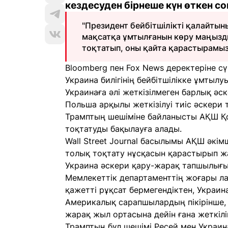
кездесуден бірнеше күн өткен с
"Президент бейбітшілікті қалайтыны
мақсатқа ұмтылғанын көру маңызды
тоқтатып, оны қайта қарастырамыз",
Bloomberg пен Fox News деректеріне сүй
Украина билігінің бейбітшілікке ұмтылуы
Украинаға әлі жеткізілмеген барлық әс
Польша арқылы жеткізілуі тиіс әскери
Трамптың шешіміне байланысты АҚШ Қо
тоқтатуды бақылауға алады.
Wall Street Journal басылымы АҚШ әкімш
толық тоқтату нұсқасын қарастырып жа
Украина әскери қару-жарақ тапшылығы
Мемлекеттік департаменттің жоғары л
қажетті рұқсат бермегендіктен, Украин
Америкалық сарапшылардың пікірінше, 
жарақ жыл ортасына дейін ғана жеткілі
Трамптың бұл шешімі Ресей мен Украина