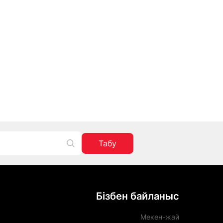
Табу
Бізбен байланыс
Мекен-жай