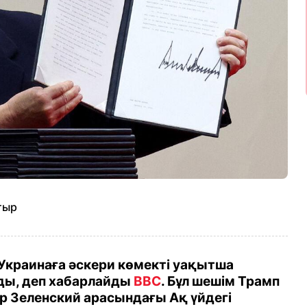
тыр
Украинаға әскери көмекті уақытша
ды, деп хабарлайды
BBC
. Бұл шешім Трамп
р Зеленский арасындағы Ақ үйдегі