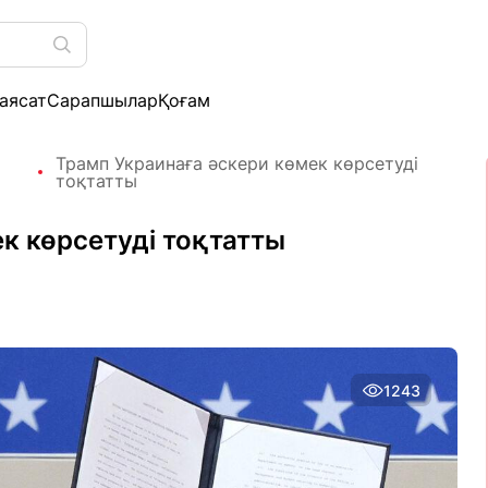
аясат
Сарапшылар
Қоғам
Трамп Украинаға әскери көмек көрсетуді
тоқтатты
к көрсетуді тоқтатты
1243