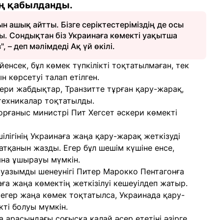
оң қабылданды.
н ашық айтты. Бізге серіктестеріміздің де осы
. Сондықтан біз Украинаға көмекті уақытша
 – деп мәлімдеді Ақ үй өкілі.
енсек, бұл көмек түпкілікті тоқтатылмаған, тек
н көрсетуі талап етілген.
кери жабдықтар, Транзитте тұрған қару-жарақ,
 техникалар тоқтатылды.
рғаныс министрі Пит Хегсет әскери көмекті
ілігінің Украинаға жаңа қару-жарақ жеткізуді
тқанын жазды. Егер бұл шешім күшіне енсе,
на ұшырауы мүмкін.
ауазымды шенеунігі Питер Марокко Пентагонға
аға жаңа көмектің жеткізілуі кешеуілдеп жатыр.
егер жаңа көмек тоқтатылса, Украинада қару-
кті болуы мүмкін.
 арасындағы соғысқа қалай әсер ететіні әзірге