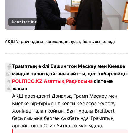
Фото: kremlin.ru
АҚШ Украинадағы жанжалдан аулақ болғысы келеді
Трамптың өкілі Вашингтон Мәскеу мен Киевке
қандай талап қойғанын айтты, деп хабарлайды
POLITICO.KZ
Азаттық Радиосына
сілтеме
жасап.
АҚШ президенті Дональд Трамп Мәскеу мен
Киевке бір-бірімен тікелей келіссөз жүргізу
жөнінде талап қойған. Бұл туралы Breitbart
басылымына берген сұхбатында Трамптың
арнайы өкілі Стив Уиткофф мәлімдеді.