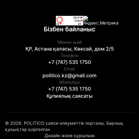
Бізбен байланыс
Мекен-жай
ҚР, Астана қаласы, Көксай, дом 2/5
Телефон
+7 (747) 535 1750
Email
politico.kz@gmail.com
WhatsApp
+7 (747) 535 1750
Құпиялық саясаты
© 2026. POLITICO саяси-әлеуметтік порталы. Барлық
құқықтар қорғалған
Дизайн және құрылым