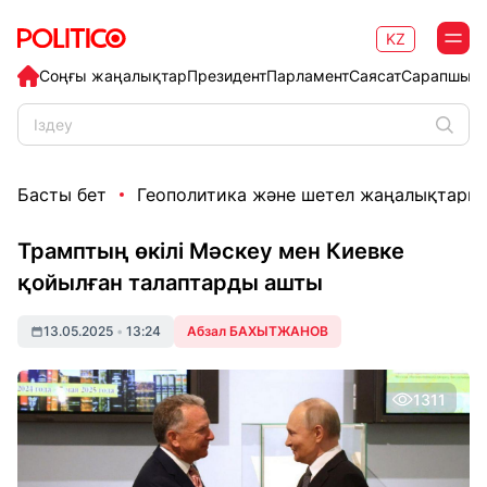
KZ
Соңғы жаңалықтар
Президент
Парламент
Саясат
Сарапшыл
Басты бет
Геополитика және шетел жаңалықтары
Трамптың өкілі Мәскеу мен Киевке
қойылған талаптарды ашты
13.05.2025
•
13:24
Абзал БАХЫТЖАНОВ
1311