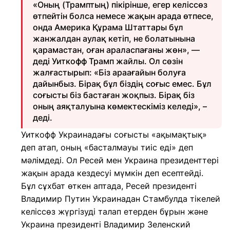
«Оның (Трамптың) пікірінше, егер келіссөз
өтпейтін болса немесе жақын арада өтпесе,
онда Америка Құрама Штаттары бұл
жанжалдан аулақ кетіп, не болатынына
қарамастан, оған араласпағаны жөн», —
деді Уиткофф Трамп жайлы. Ол сөзін
жалғастырып: «Біз араағайын болуға
дайынбыз. Бірақ бұл біздің соғыс емес. Бұл
соғысты біз бастаған жоқпыз. Бірақ біз
оның аяқталуына көмектескіміз келеді», –
деді.
Уиткофф Украинадағы соғысты «ақымақтық»
деп атап, оның «басталмауы тиіс еді» деп
мәлімдеді. Ол Ресей мен Украина президенттері
жақын арада кездесуі мүмкін деп есептейді.
Бұл сұхбат өткен аптада, Ресей президенті
Владимир Путин Украинадан Стамбулда тікелей
келіссөз жүргізуді талап етерден бұрын және
Украина президенті Владимир Зеленский