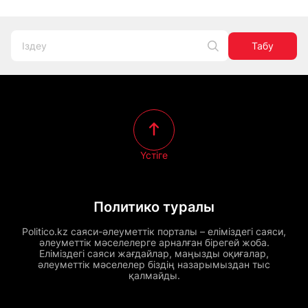
Табу
Үстіге
Политико туралы
Politico.kz саяси-әлеуметтік порталы – еліміздегі саяси,
әлеуметтік мәселелерге арналған бірегей жоба.
Еліміздегі саяси жағдайлар, маңызды оқиғалар,
әлеуметтік мәселелер біздің назарымыздан тыс
қалмайды.