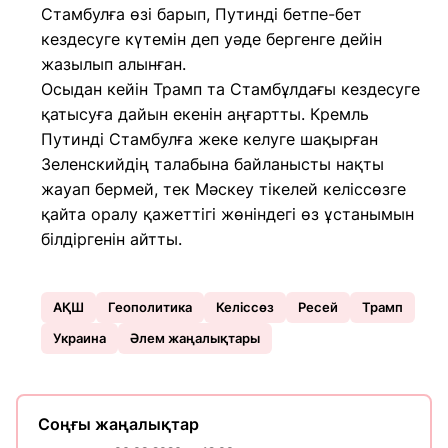
Стамбулға өзі барып, Путинді бетпе-бет
кездесуге күтемін деп уәде бергенге дейін
жазылып алынған.
Осыдан кейін Трамп та Стамбұлдағы кездесуге
қатысуға дайын екенін аңғартты. Кремль
Путинді Стамбулға жеке келуге шақырған
Зеленскийдің талабына байланысты нақты
жауап бермей, тек Мәскеу тікелей келіссөзге
қайта оралу қажеттігі жөніндегі өз ұстанымын
білдіргенін айтты.
АҚШ
Геополитика
Келіссөз
Ресей
Трамп
Украина
Әлем жаңалықтары
Соңғы жаңалықтар