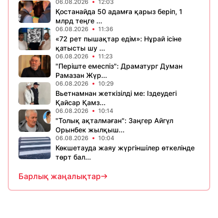
06.08.2026
12:03
Қостанайда 50 адамға қарыз беріп, 1
млрд теңге ...
06.08.2026
11:36
«72 рет пышақтар едім»: Нұрай ісіне
қатысты шу ...
06.08.2026
11:23
​"Періште емеспіз": Драматург Думан
Рамазан Жүр...
06.08.2026
10:29
Вьетнамнан жеткізілді ме: Іздеудегі
Қайсар Қамз...
06.08.2026
10:14
"Толық ақталмаған": Заңгер Айгүл
Орынбек жылқыш...
06.08.2026
10:04
Көкшетауда жаяу жүргіншілер өткелінде
төрт бал...
Барлық жаңалықтар