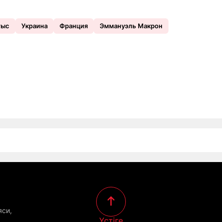
ғыс
Украина
Франция
Эммануэль Макрон
яси,
Үстіге