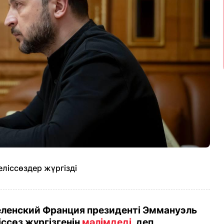
ліссөздер жүргізді
еленский Франция президенті Эммануэль
ссөз жүргізгенін
мәлімдеді
, деп