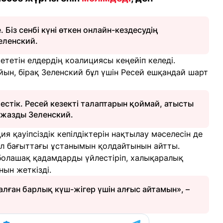
 Біз сенбі күні өткен онлайн-кездесудің
еленский.
тетін елдердің коалициясы кеңейіп келеді.
йын, бірақ Зеленский бұл үшін Ресей ешқандай шарт
естік. Ресей кезекті талаптарын қоймай, атысты
п жазды Зеленский.
я қауіпсіздік кепілдіктерін нақтылау мәселесін де
л бағыттағы ұстанымын қолдайтынын айтты.
болашақ қадамдарды үйлестіріп, халықаралық
ын жеткізді.
алған барлық күш-жігер үшін алғыс айтамын», –