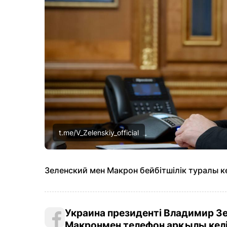
t.me/V_Zelenskiy_official
Зеленский мен Макрон бейбітшілік туралы ке
Украина президенті Владимир З
Макронмен телефон арқылы келі