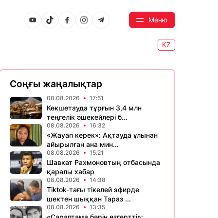
Меню
KZ
Соңғы жаңалықтар
08.08.2026
17:51
Көкшетауда тұрғын 3,4 млн
теңгелік әшекейлері б...
08.08.2026
16:32
«Жауап керек»: Ақтауда ұлынан
айырылған ана мин...
08.08.2026
15:21
Шавкат Рахмоновтың отбасында
қаралы хабар
08.08.2026
14:38
Tiktok-тағы тікелей эфирде
шектен шыққан Тараз ...
08.08.2026
13:35
«Сараптама бәрін өзгертті»: