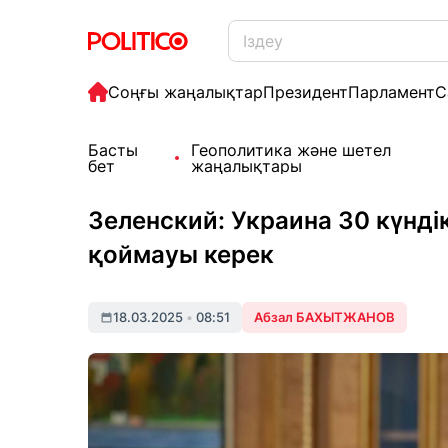
Соңғы жаңалықтар
Президент
Парламент
С
Басты
Геополитика және шетел
бет
жаңалықтары
Зеленский: Украина 30 күндік
қоймауы керек
18.03.2025
•
08:51
Абзал БАХЫТЖАНОВ