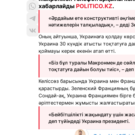
хабарлайды
POLITICO.KZ
.
«Әрдайым өте конструктивті әңгіме.
нәтижелерін талқыладық», – деді З
Оның айтуынша, Украинаға қолдау көрсе
Украина 30 күндік атысты тоқтатуға да
қоймауы керек екенін атап өтті.
«Біз бұл туралы Макронмен де сөйл
тоқтатуға дайын болуы тиіс», – де
Келіссөз барысында Украина мен Франци
қарастырды. Зеленский Францияның бұ
Сондай-ақ, Украина Франциямен бірге 
әріптестермен жұмысты жалғастыратын
«Бейбітшілікті жақындату үшін жас
деп түйіндеді Украина президенті.