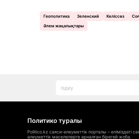
Геополитика
Зеленский
Келіссөз
Со
Әлем жаңалықтары
Политико туралы
Politico.kz саяси-әлеуметтік порталы – еліміздегі са
әлеуметтік мәселелерге арналған бірегей жоба.