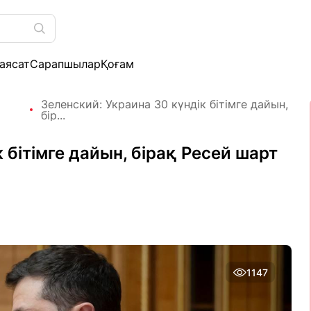
аясат
Сарапшылар
Қоғам
Зеленский: Украина 30 күндік бітімге дайын,
бір...
 бітімге дайын, бірақ Ресей шарт
1147