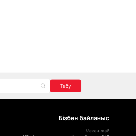
Табу
Бізбен байланыс
Мекен-жай