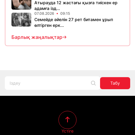
Атырауда 12 жастағы қызға тиіскен ер
адамға ізд...
07.08.2026
09:15
Семейде әйелін 27 рет битамен ұрып
өлтірген ерк...
Барлық жаңалықтар
Табу
Үстіге