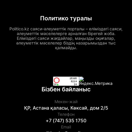
Политико туралы
Politico.kz саяси-әлеуметтік порталы – еліміздегі саяси,
әлеуметтік мәселелерге арналған бірегей жоба.
Еліміздегі саяси жағдайлар, маңызды оқиғалар,
әлеуметтік мәселелер біздің назарымыздан тыс
қалмайды.
Бізбен байланыс
Мекен-жай
ҚР, Астана қаласы, Көксай, дом 2/5
Телефон
+7 (747) 535 1750
Email