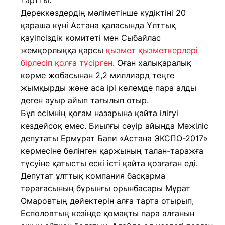
тартты.
Дереккөздердің мәліметінше күдіктіні 20
қараша күні Астана қаласында Ұлттық
қауіпсіздік комитеті мен Сыбайлас
жемқорлыққа қарсы
қызмет қызметкерлері
бірлесіп қолға түсірген
. Оған халықаралық
көрме жобасынан 2,2 миллиард теңге
жымқырды және аса ірі көлемде пара алды
деген ауыр айып тағылып отыр.
Бұл есімнің қоғам назарына қайта ілігуі
кездейсоқ емес. Биылғы сәуір айында Мәжіліс
депутаты Ермұрат Бапи «Астана ЭКСПО-2017»
көрмесіне бөлінген қаржының талан-таражға
түсуіне қатысты ескі істі қайта қозғаған еді.
Депутат ұлттық компания басқарма
төрағасының бұрынғы орынбасары Мұрат
Омаровтың дәйектерін алға тарта отырып,
Есполовтың кезінде қомақты пара алғанын