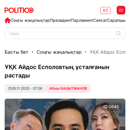
KZ
Соңғы жаңалықтар
Президент
Парламент
Саясат
Сарапшыл
Басты бет
Соңғы жаңалықтар
ҰҚК Айдос Еспол
ҰҚК Айдос Есполовтың ұсталғанын
растады
28.11.2025
•
07:26
Абзал БАХЫТЖАНОВ
2645