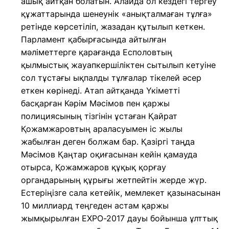
ашық айтқан болатын. Алайда ол кездегі тергеу
құжаттарында шенеунік «анықталмаған тұлға»
ретінде көрсетіліп, жазадан құтылып кеткен.
Парламент қабырғасында айтылған
мәліметтерге қарағанда Есполовтың
қылмыстық жауапкершіліктен сытылып кетуіне
сол тұстағы ықпалды тұлғалар тікелей әсер
еткен көрінеді. Атап айтқанда Үкіметті
басқарған Кәрім Мәсімов пен қаржы
полициясының тізгінін ұстаған Қайрат
Қожамжаровтың араласуымен іс жылы
жабылған деген болжам бар. Қазіргі таңда
Мәсімов Қаңтар оқиғасынан кейін қамауда
отырса, Қожамжаров құқық қорғау
органдарының құрығы жетпейтін жерде жүр.
Естеріңізге сала кетейік, мемлекет қазынасынан
10 миллиард теңгеден астам қаржы
жымқырылған EXPO-2017 дауы бойынша ұлттық