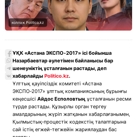
коллаж Politico.kz
ҰҚК «Астана ЭКСПО-2017» ісі бойынша
Назарбаевтар әулетімен байланысы бар
шенеуніктің ұсталғанын растады, деп
хабарлайды
Politico.kz
.
Ұлттық қауіпсіздік комитеті «Астана
ЭКСПО-2017» ұлттық компаниясының бұрынғы
кеңесшісі
Айдос Есполовтың
ұсталғанын ресми
түрде растады. Құзырлы орган тергеу
амалдарының жүріп жатқанын хабарлағанымен,
Қылмыстық-процестік кодекстің талаптарына
сай істің егжей-тегжейін жариялаудан бас