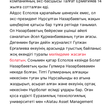
компанияның экс-басшысы Талғат Ермегияев 14
жылға сотталған еді.
Айдос Есполов қарапайым шенеунік емес, ол
экс-президент Нұрсұлтан Назарбаевтың жақын
шеңберіне қатысы бар тұлға ретінде танымал.
Ол Назарбаевтың бейресми үшінші әйелі
саналатын Әсел Құрманбаеваның туған ағасы.
Дегенмен бұған дейін журналист Гүлжан
Ерғалиева екеуінің арасында туыстық байланыс
жоқ екендігі туралы
мәлімдеме жасаған
болатын
. Сонымен қатар Есполов кезінде Болат
Назарбаевтың қызы Гүлмира Назарбаевамен
некеде болған. Тіпті Гүлмираның алғашқы
некесінен туған ұлы Нұрсайынды өз атына
жаздырып, асырап алған және екеуінің ортақ
некесінен Нұрболат есімді ұлдары бар. Оған
қоса күдікті Еуразиялық технологиялық
университеті мен «Alatau Asset Management