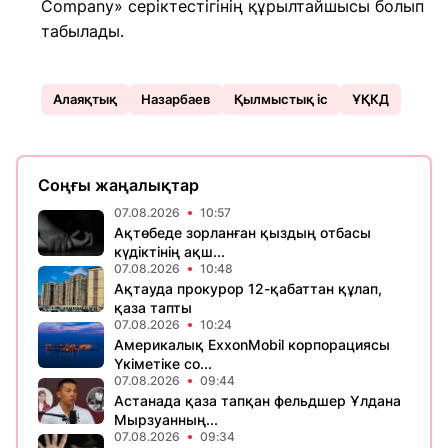
Company» серіктестігінің құрылтайшысы болып
табылады.
Алаяқтық
Назарбаев
Қылмыстық іс
ҰҚКД
Соңғы жаңалықтар
07.08.2026
10:57
Ақтөбеде зорланған қыздың отбасы
күдіктінің ақш...
07.08.2026
10:48
Ақтауда прокурор 12-қабаттан құлап,
қаза тапты
07.08.2026
10:24
Америкалық ExxonMobil корпорациясы
Үкіметіке со...
07.08.2026
09:44
Астанада қаза тапқан фельдшер Ұлдана
Мырзуанның...
07.08.2026
09:34