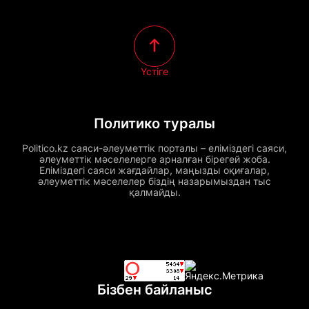
Үстіге
Политико туралы
Politico.kz саяси-әлеуметтік порталы – еліміздегі саяси,
әлеуметтік мәселелерге арналған бірегей жоба.
Еліміздегі саяси жағдайлар, маңызды оқиғалар,
әлеуметтік мәселелер біздің назарымыздан тыс
қалмайды.
Бізбен байланыс