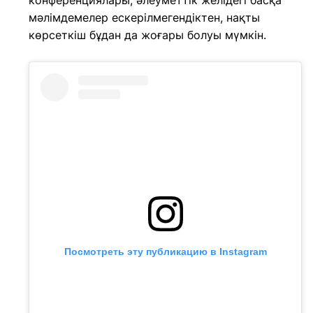
конференциялары, әлеуметтік желідегі басқа
мәлімдемелер ескерілмегендіктен, нақты
көрсеткіш бұдан да жоғары болуы мүмкін.
Посмотреть эту публикацию в Instagram