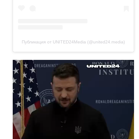
Публикация от UNITED24Media (@united24.media)