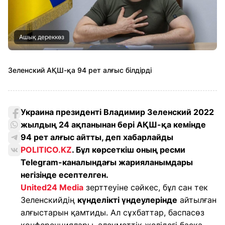
Ашық дереккөз
Зеленский АҚШ-қа 94 рет алғыс білдірді
Украина президенті Владимир Зеленский 2022
жылдың 24 ақпанынан бері АҚШ-қа кемінде
94 рет алғыс айтты, деп хабарлайды
POLITICO.KZ
. Бұл көрсеткіш оның ресми
Telegram-каналындағы жарияланымдары
негізінде есептелген.
United24 Media
зерттеуіне сәйкес, бұл сан тек
Зеленскийдің
күнделікті үндеулерінде
айтылған
алғыстарын қамтиды. Ал сұхбаттар, баспасөз