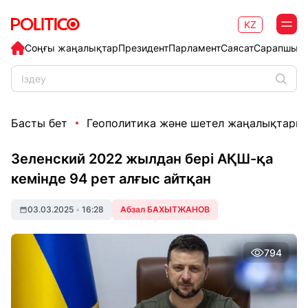
KZ
Соңғы жаңалықтар
Президент
Парламент
Саясат
Сарапшыл
Басты бет
Геополитика және шетел жаңалықтары
Зеленский 2022 жылдан бері АҚШ-қа
кемінде 94 рет алғыс айтқан
03.03.2025
•
16:28
Абзал БАХЫТЖАНОВ
794