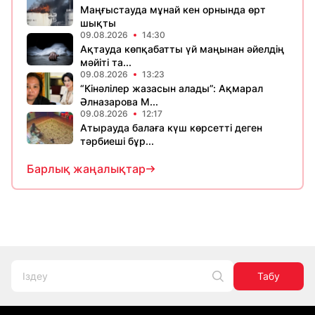
Маңғыстауда мұнай кен орнында өрт
шықты
09.08.2026
14:30
Ақтауда көпқабатты үй маңынан әйелдің
мәйіті та...
09.08.2026
13:23
“Кінәлілер жазасын алады”: Ақмарал
Әлназарова М...
09.08.2026
12:17
Атырауда балаға күш көрсетті деген
тәрбиеші бұр...
Барлық жаңалықтар
Табу