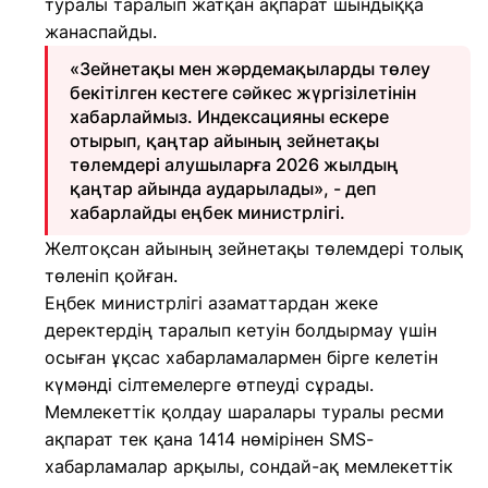
туралы таралып жатқан ақпарат шындыққа
жанаспайды.
«Зейнетақы мен жәрдемақыларды төлеу
бекітілген кестеге сәйкес жүргізілетінін
хабарлаймыз. Индексацияны ескере
отырып, қаңтар айының зейнетақы
төлемдері алушыларға 2026 жылдың
қаңтар айында аударылады», - деп
хабарлайды еңбек министрлігі.
Желтоқсан айының зейнетақы төлемдері толық
төленіп қойған.
Еңбек министрлігі азаматтардан жеке
деректердің таралып кетуін болдырмау үшін
осыған ұқсас хабарламалармен бірге келетін
күмәнді сілтемелерге өтпеуді сұрады.
Мемлекеттік қолдау шаралары туралы ресми
ақпарат тек қана 1414 нөмірінен SMS-
хабарламалар арқылы, сондай-ақ мемлекеттік