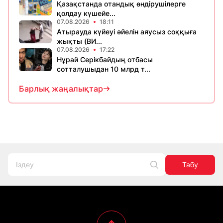
Қазақстанда отандық өндірушілерге
қолдау күшейе...
07.08.2026
18:11
Атырауда күйеуі әйелін аяусыз соққыға
жықты (ВИ...
07.08.2026
17:22
Нұрай Серікбайдың отбасы
сотталушыдан 10 млрд т...
Барлық жаңалықтар
Табу