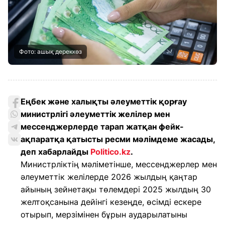
Фото: ашық дереккөз
Еңбек және халықты әлеуметтік қорғау
министрлігі әлеуметтік желілер мен
мессенджерлерде тарап жатқан фейк-
ақпаратқа қатысты ресми мәлімдеме жасады,
деп хабарлайды
Politico.kz
.
Министрліктің мәліметінше, мессенджерлер мен
әлеуметтік желілерде 2026 жылдың қаңтар
айының зейнетақы төлемдері 2025 жылдың 30
желтоқсанына дейінгі кезеңде, өсімді ескере
отырып, мерзімінен бұрын аударылатыны