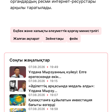
органдардың ресми интернет-ресурстары
арқылы таратылады.
Еңбек және халықты әлеуметтік қорғау министрлігі
Жалған ақпарат
Зейнетақы
фейк
Соңғы жаңалықтар
07.08.2026
19:49
Ұлдана Мырзуанның күйеуі: Елге
ерегескенде екін...
07.08.2026
19:15
«Әділеттің арқасында медаль алды»:
Ұлдана Мырзу...
07.08.2026
19:07
Қазақстанға құйылатын инвестиция
бағыты өзгерді
07.08.2026
18:59