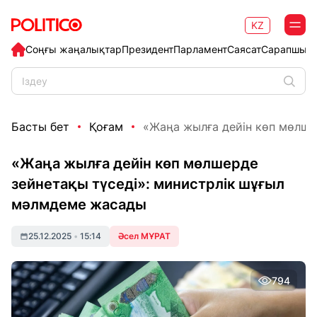
KZ
Соңғы жаңалықтар
Президент
Парламент
Саясат
Сарапшыл
Басты бет
Қоғам
«Жаңа жылға дейін көп мөлшер
«Жаңа жылға дейін көп мөлшерде
зейнетақы түседі»: министрлік шұғыл
мәлмдеме жасады
25.12.2025
•
15:14
Әсел МҰРАТ
794