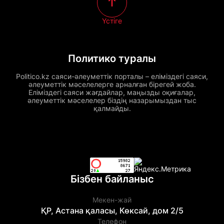
Үстіге
Политико туралы
Politico.kz саяси-әлеуметтік порталы – еліміздегі саяси,
әлеуметтік мәселелерге арналған бірегей жоба.
Еліміздегі саяси жағдайлар, маңызды оқиғалар,
әлеуметтік мәселелер біздің назарымыздан тыс
қалмайды.
Бізбен байланыс
Мекен-жай
ҚР, Астана қаласы, Көксай, дом 2/5
Телефон