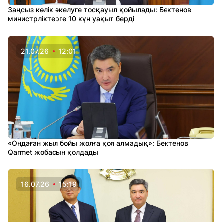
Заңсыз көлік әкелуге тосқауыл қойылады: Бектенов
министрліктерге 10 күн уақыт берді
21.07.26
12:01
«Ондаған жыл бойы жолға қоя алмадық»: Бектенов
Qarmet жобасын қолдады
16.07.26
15:19