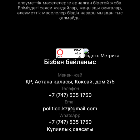
әлеуметтік мәселелерге арналған бірегей жоба.
Еліміздегі саяси жағдайлар, маңызды оқиғалар,
әлеуметтік мәселелер біздің назарымыздан тыс
қалмайды.
Бізбен байланыс
Мекен-жай
ҚР, Астана қаласы, Көксай, дом 2/5
Телефон
+7 (747) 535 1750
Email
politico.kz@gmail.com
WhatsApp
+7 (747) 535 1750
Құпиялық саясаты