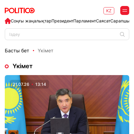
KZ
Соңғы жаңалықтар
Президент
Парламент
Саясат
Сарапшыл
Басты бет
Үкімет
Үкімет
21.07.26
13:14