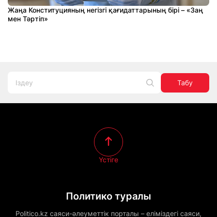
Жаңа Конституцияның негізгі қағидаттарының бірі – «Заң
мен Тәртіп»
Табу
Үстіге
Политико туралы
Politico.kz саяси-әлеуметтік порталы – еліміздегі саяси,