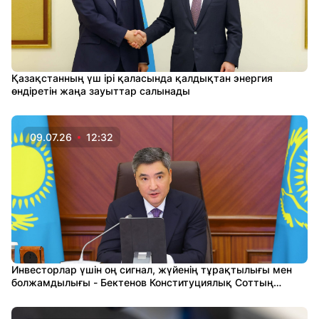
Қазақстанның үш ірі қаласында қалдықтан энергия
өндіретін жаңа зауыттар салынады
09.07.26
12:32
Инвесторлар үшін оң сигнал, жүйенің тұрақтылығы мен
болжамдылығы - Бектенов Конституциялық Соттың
түсіндірмесі туралы