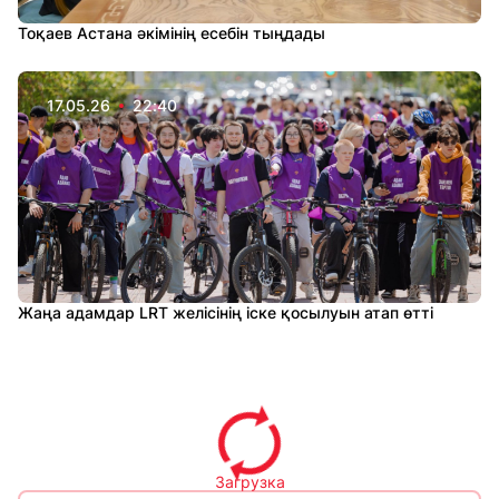
Тоқаев Астана әкімінің есебін тыңдады
17.05.26
22:40
Жаңа адамдар LRT желісінің іске қосылуын атап өтті
Загрузка