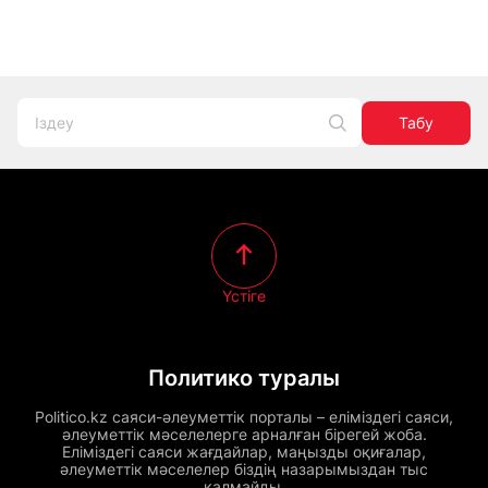
Табу
Үстіге
Политико туралы
Politico.kz саяси-әлеуметтік порталы – еліміздегі саяси,
әлеуметтік мәселелерге арналған бірегей жоба.
Еліміздегі саяси жағдайлар, маңызды оқиғалар,
әлеуметтік мәселелер біздің назарымыздан тыс
қалмайды.