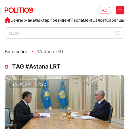
KZ
Соңғы жаңалықтар
Президент
Парламент
Саясат
Сарапшыл
Басты бет
#Astana LRT
ТAG #Astana LRT
25.05.26
17:22