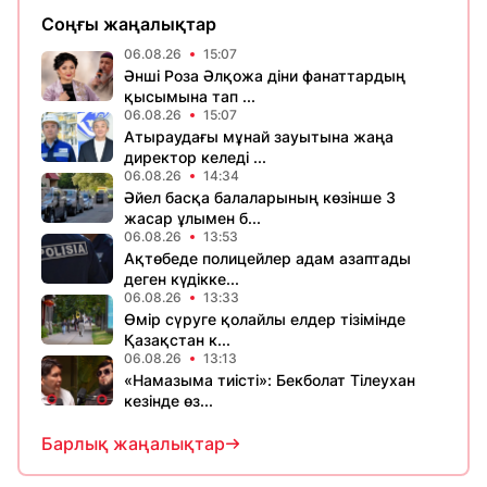
Соңғы жаңалықтар
06.08.26
15:07
Әнші Роза Әлқожа діни фанаттардың
қысымына тап ...
06.08.26
15:07
Атыраудағы мұнай зауытына жаңа
директор келеді ...
06.08.26
14:34
Әйел басқа балаларының көзінше 3
жасар ұлымен б...
06.08.26
13:53
Ақтөбеде полицейлер адам азаптады
деген күдікке...
06.08.26
13:33
Өмір сүруге қолайлы елдер тізімінде
Қазақстан к...
06.08.26
13:13
«Намазыма тиісті»: Бекболат Тілеухан
кезінде өз...
Барлық жаңалықтар