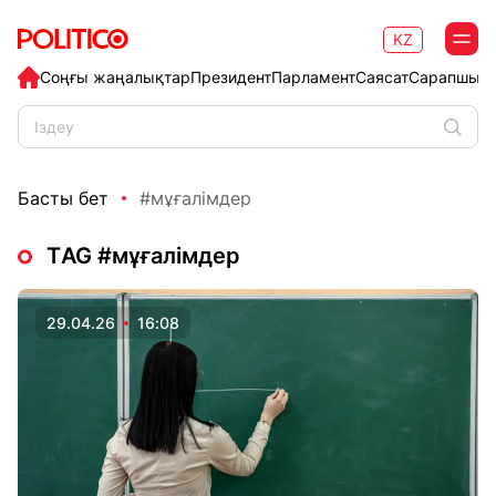
KZ
Соңғы жаңалықтар
Президент
Парламент
Саясат
Сарапшыл
Басты бет
#мұғалімдер
ТAG #мұғалімдер
29.04.26
16:08