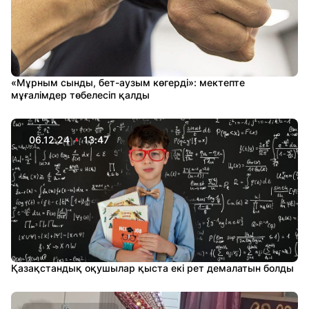
«Мұрным сынды, бет-аузым көгерді»: мектепте
мұғалімдер төбелесіп қалды
06.12.24
13:47
Қазақстандық оқушылар қыста екі рет демалатын болды