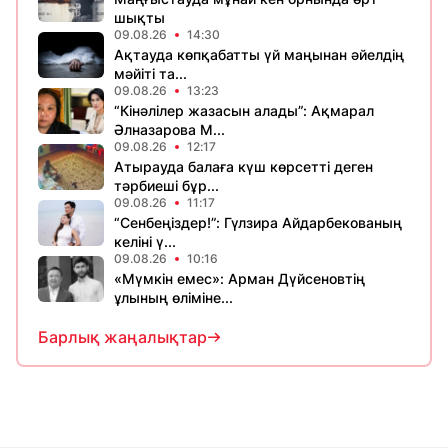
шықты
09.08.26
14:30
Ақтауда көпқабатты үй маңынан әйелдің
мәйіті та...
09.08.26
13:23
“Кінәлілер жазасын алады”: Ақмарал
Әлназарова М...
09.08.26
12:17
Атырауда балаға күш көрсетті деген
тәрбиеші бұр...
09.08.26
11:17
“Сенбеңіздер!”: Гүлзира Айдарбекованың
келіні ү...
09.08.26
10:16
«Мүмкін емес»: Арман Дүйсеновтің
ұлының өліміне...
Барлық жаңалықтар