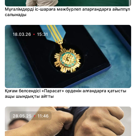
Мұғалімдерді іс-шараға мәжбүрлеп апарғандарға айыппұл
салынады
18.03.26
15:31
Қоғам белсендісі «Парасат» орденін алғандарға қатысты
ащы шындықты айтты
28.05.25
11:46