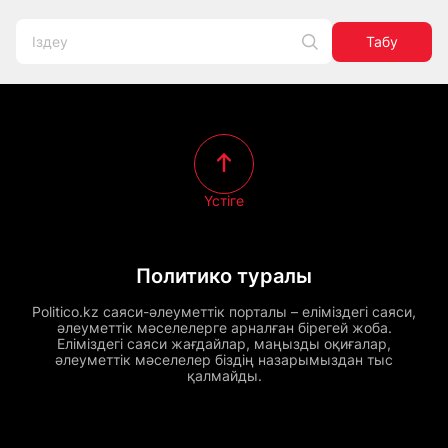
Табу
Үстіге
Политико туралы
Politico.kz саяси-әлеуметтік порталы – еліміздегі саяси,
әлеуметтік мәселелерге арналған бірегей жоба.
Еліміздегі саяси жағдайлар, маңызды оқиғалар,
әлеуметтік мәселелер біздің назарымыздан тыс
қалмайды.