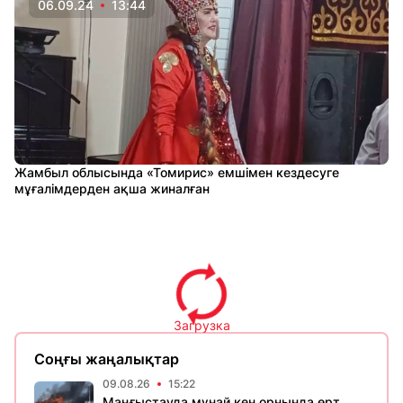
06.09.24
13:44
Жамбыл облысында «Томирис» емшімен кездесуге
мұғалімдерден ақша жиналған
Загрузка
Соңғы жаңалықтар
09.08.26
15:22
Маңғыстауда мұнай кен орнында өрт