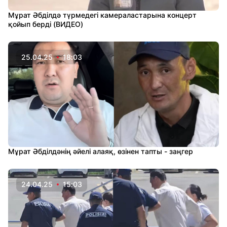
Мұрат Әбділдә түрмедегі камераластарына концерт
қойып берді (ВИДЕО)
25.04.25
18:03
Мұрат Әбділдәнің әйелі алаяқ, өзінен тапты - заңгер
24.04.25
15:03