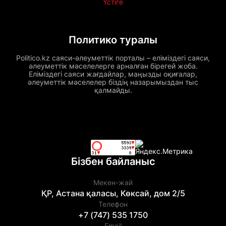
Үстіге
Политико туралы
Politico.kz саяси-әлеуметтік порталы – еліміздегі саяси,
әлеуметтік мәселелерге арналған бірегей жоба.
Еліміздегі саяси жағдайлар, маңызды оқиғалар,
әлеуметтік мәселелер біздің назарымыздан тыс
қалмайды.
Бізбен байланыс
Мекен-жай
ҚР, Астана қаласы, Көксай, дом 2/5
Телефон
+7 (747) 535 1750
Email