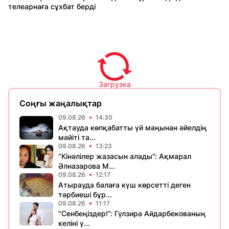
телеарнаға сұхбат берді
Загрузка
Соңғы жаңалықтар
09.08.26
14:30
Ақтауда көпқабатты үй маңынан әйелдің
мәйіті та...
09.08.26
13:23
“Кінәлілер жазасын алады”: Ақмарал
Әлназарова М...
09.08.26
12:17
Атырауда балаға күш көрсетті деген
тәрбиеші бұр...
09.08.26
11:17
“Сенбеңіздер!”: Гүлзира Айдарбекованың
келіні ү...