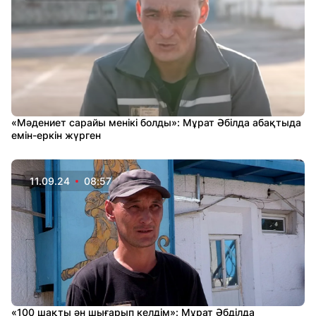
«Мәдениет сарайы менікі болды»: Мұрат Әбілда абақтыда
емін-еркін жүрген
11.09.24
08:57
«100 шақты ән шығарып келдім»: Мұрат Әбділда