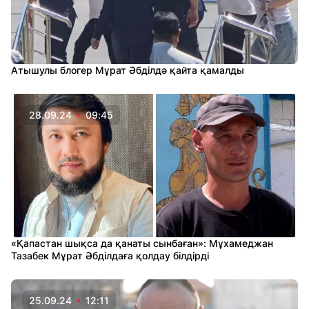
Атышулы блогер Мұрат Әбділдә қайта қамалды
28.09.24
09:45
«Қапастан шықса да қанаты сынбаған»: Мұхамеджан
Тазабек Мұрат Әбділдаға қолдау білдірді
25.09.24
12:11