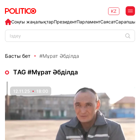
KZ
Соңғы жаңалықтар
Президент
Парламент
Саясат
Сарапшыл
Басты бет
#Мұрат Әбділда
ТAG #Мұрат Әбділда
12.11.25
18:00