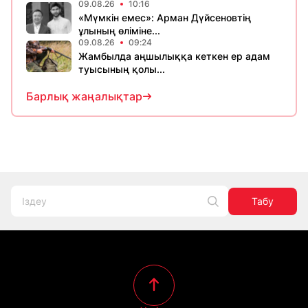
09.08.26
10:16
«Мүмкін емес»: Арман Дүйсеновтің
ұлының өліміне...
09.08.26
09:24
Жамбылда аңшылыққа кеткен ер адам
туысының қолы...
Барлық жаңалықтар
Табу