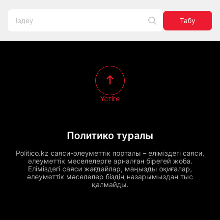
Табу
Үстіге
Политико туралы
Politico.kz саяси-әлеуметтік порталы – еліміздегі саяси,
әлеуметтік мәселелерге арналған бірегей жоба.
Еліміздегі саяси жағдайлар, маңызды оқиғалар,
әлеуметтік мәселелер біздің назарымыздан тыс
қалмайды.