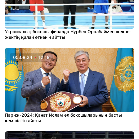
Украиналық боксшы финалда Нұрбек Оралбаймен жекпе-
жектің қалай өткенін айтты
05.08.24
12:19
Париж-2024: Қанат Ислам ел боксшыларының басты
кемшілігін айтты