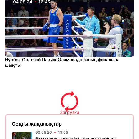
04.08.24
16:45
Нұрбек Оралбай Париж Олимпиадасының финалына
шықты
Загрузка
Соңғы жаңалықтар
06.08.26
13:33
Өмір сүруге қолайлы елдер тізімінде