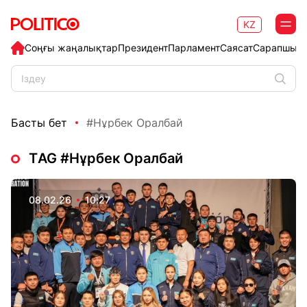
KZ
Соңғы жаңалықтар
Президент
Парламент
Саясат
Сарапшыл
Басты бет
#Нұрбек Оралбай
ТAG #Нұрбек Оралбай
08.02.26
10:27