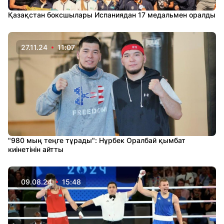
Қазақстан боксшылары Испаниядан 17 медальмен оралды
27.11.24
11:07
"980 мың теңге тұрады": Нұрбек Оралбай қымбат
киінетінін айтты
09.08.24
15:48