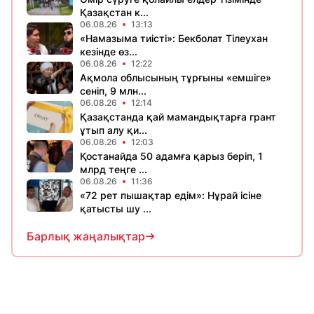
Қазақстан к...
06.08.26
13:13
«Намазыма тиісті»: Бекболат Тілеухан
кезінде өз...
06.08.26
12:22
Ақмола облысының тұрғыны «емшіге»
сеніп, 9 млн...
06.08.26
12:14
Қазақстанда қай мамандықтарға грант
ұтып алу қи...
06.08.26
12:03
Қостанайда 50 адамға қарыз беріп, 1
млрд теңге ...
06.08.26
11:36
«72 рет пышақтар едім»: Нұрай ісіне
қатысты шу ...
Барлық жаңалықтар