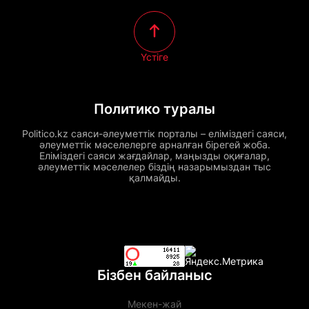
Үстіге
Политико туралы
Politico.kz саяси-әлеуметтік порталы – еліміздегі саяси,
әлеуметтік мәселелерге арналған бірегей жоба.
Еліміздегі саяси жағдайлар, маңызды оқиғалар,
әлеуметтік мәселелер біздің назарымыздан тыс
қалмайды.
Бізбен байланыс
Мекен-жай