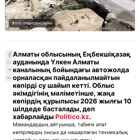
Фото: видеодан скрин
Алматы облысының Еңбекшіқазақ
ауданында Үлкен Алматы
каналының бойындағы автожолда
орналасқан пайдаланылмайтын
көпірді су шайып кетті. Облыс
әкімдігінің мәліметінше, жаңа
көпірдің құрылысы 2026 жылғы 10
шілдеде басталады, деп
хабарлайды
Politico.kz
.
Мамандардың айтуынша, табиғи апат
көпірлердің онсыз да нашарлаған техникалық