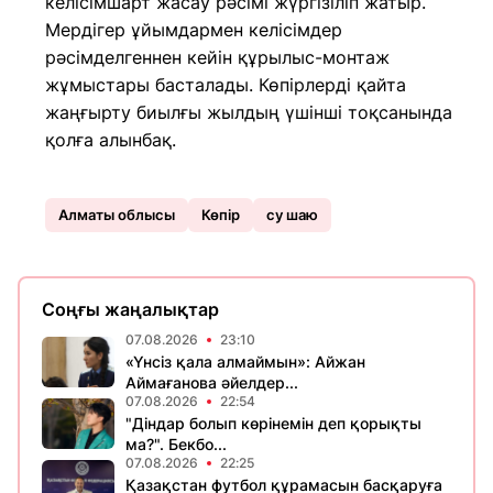
келісімшарт жасау рәсімі жүргізіліп жатыр.
Мердігер ұйымдармен келісімдер
рәсімделгеннен кейін құрылыс-монтаж
жұмыстары басталады. Көпірлерді қайта
жаңғырту биылғы жылдың үшінші тоқсанында
қолға алынбақ.
Алматы облысы
Көпір
су шаю
Соңғы жаңалықтар
07.08.2026
23:10
«Үнсіз қала алмаймын»: Айжан
Аймағанова әйелдер...
07.08.2026
22:54
"Діндар болып көрінемін деп қорықты
ма?". Бекбо...
07.08.2026
22:25
Қазақстан футбол құрамасын басқаруға