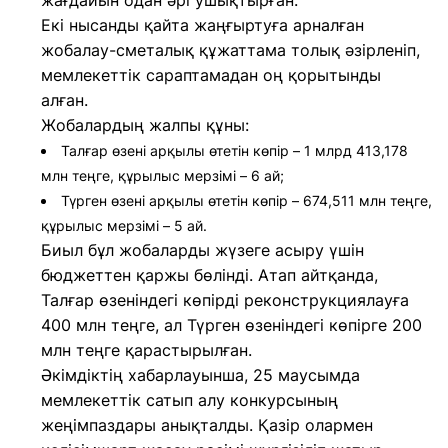
жағдайын одан әрі ушықтырған.
Екі нысанды қайта жаңғыртуға арналған
жобалау-сметалық құжаттама толық әзірленіп,
мемлекеттік сараптамадан оң қорытынды
алған.
Жобалардың жалпы құны:
Талғар өзені арқылы өтетін көпір – 1 млрд 413,178
млн теңге, құрылыс мерзімі – 6 ай;
Түрген өзені арқылы өтетін көпір – 674,511 млн теңге,
құрылыс мерзімі – 5 ай.
Биыл бұл жобаларды жүзеге асыру үшін
бюджеттен қаржы бөлінді. Атап айтқанда,
Талғар өзеніндегі көпірді реконструкциялауға
400 млн теңге, ал Түрген өзеніндегі көпірге 200
млн теңге қарастырылған.
Әкімдіктің хабарлауынша, 25 маусымда
мемлекеттік сатып алу конкурсының
жеңімпаздары анықталды. Қазір олармен