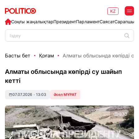
KZ
Соңғы жаңалықтар
Президент
Парламент
Саясат
Сарапшыл
Басты бет
Қоғам
Алматы облысында көпірді су 
Алматы облысында көпірді су шайып
кетті
07.07.2026
•
13:03
Әсел МҰРАТ
870