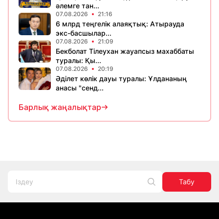
әлемге тан...
07.08.2026
21:16
6 млрд теңгелік алаяқтық: Атырауда
экс-басшылар...
07.08.2026
21:09
Бекболат Тілеухан жауапсыз махаббаты
туралы: Қы...
07.08.2026
20:19
Әділет көлік дауы туралы: Ұлдананың
анасы "сенд...
Барлық жаңалықтар
Табу