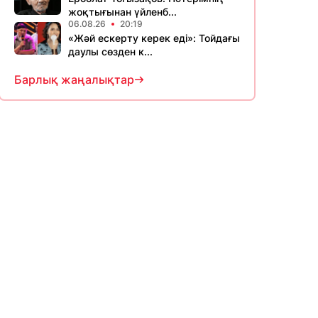
жоқтығынан үйленб...
06.08.26
20:19
«Жәй ескерту керек еді»: Тойдағы
даулы сөзден к...
Барлық жаңалықтар