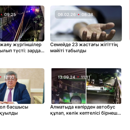
кешігіп жатыр
09:25
06.02.26
08:38
жаяу жүргіншілер
Семейде 23 жастағы жігіттің
ылып түсті: зардап
мәйіті табылды
бар
12:32
13.09.24
11:11
ол басшысы
Алматыда көпірден автобус
 қуылды
құлап, көлік кептелісі бірнеше
шақырымға жетті