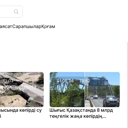
аясат
Сарапшылар
Қоғам
13:03
01.06.26
10:52
ысында көпірді су
Шығыс Қазақстанда 8 млрд
і
теңгелік жаңа көпірдің
құрылысы жер дауына бола