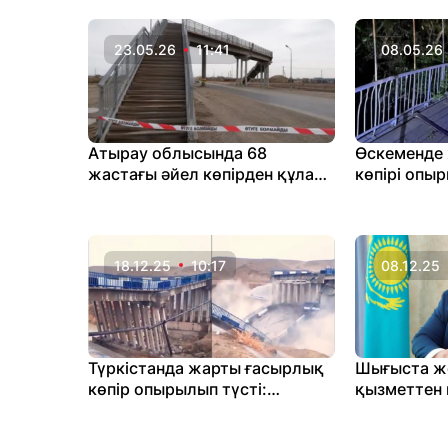
23.05.26
11:41
08.05.26
Атырау облысында 68
Өскеменде 
жастағы әйел көпірден құлап
көпірі опыр
қаза тапты
шеккендер 
18.12.25
10:17
08.12.25
Түркістанда жарты ғасырлық
Шығыста ж
көпір опырылып түсті:
қызметтен
Бірнеше ауыл ауызсусыз
қалды