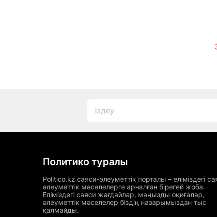
Политико туралы
Politico.kz саяси-әлеуметтік порталы – еліміздегі са
әлеуметтік мәселелерге арналған бірегей жоба.
Еліміздегі саяси жағдайлар, маңызды оқиғалар,
әлеуметтік мәселелер біздің назарымыздан тыс
қалмайды.