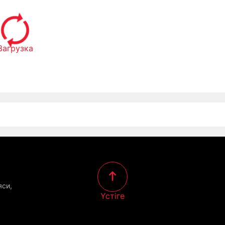
Загрузка
яси,
Үстіге