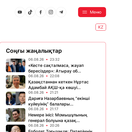
Меню
KZ
Соңғы жаңалықтар
06.08.26
23:32
«Кесте сақталмаса, жауап
бересіздер»: Атырау об...
06.08.26
22:08
Қазақстаннан кеткен Нұртас
Адамбай АҚШ-қа көшуі...
06.08.26
21:21
Дариға Назарбаевның “екінші
куйеуінің” балалары...
06.08.26
21:17
Немере інісі: Момышұлының
генерал болуына қазақ...
06.08.26
20:26
Ерболат Тоғызақов: Пәтерімнің