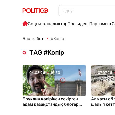
Соңғы жаңалықтар
Президент
Парламент
С
Басты бет
#Көпір
ТAG #Көпір
04.08.26
16:53
07.07.26
Бруклин көпірінен секірген
Алматы обл
адам қазақстандық блогер
шайып кетт
болып шықты