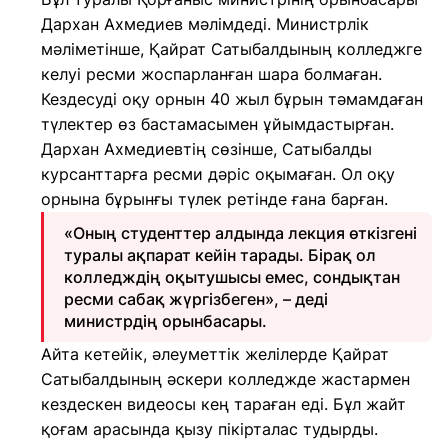
Дархан Ахмедиев мәлімдеді. Министрлік
мәліметінше, Қайрат Сатыбалдының колледжге
келуі ресми жоспарланған шара болмаған.
Кездесуді оқу орнын 40 жыл бұрын тәмамдаған
түлектер өз бастамасымен ұйымдастырған.
Дархан Ахмедиевтің сөзінше, Сатыбалды
курсанттарға ресми дәріс оқымаған. Ол оқу
орнына бұрынғы түлек ретінде ғана барған.
«Оның студенттер алдында лекция өткізгені
туралы ақпарат кейін тарады. Бірақ ол
колледждің оқытушысы емес, сондықтан
ресми сабақ жүргізбеген», – деді
министрдің орынбасары.
Айта кетейік, әлеуметтік желілерде Қайрат
Сатыбалдының әскери колледжде жастармен
кездескен видеосы кең тараған еді. Бұл жайт
қоғам арасында қызу пікірталас тудырды.