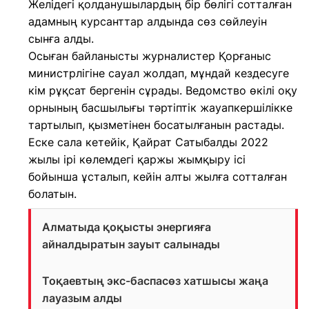
Желідегі қолданушылардың бір бөлігі сотталған
адамның курсанттар алдында сөз сөйлеуін
сынға алды.
Осыған байланысты журналистер Қорғаныс
министрлігіне сауал жолдап, мұндай кездесуге
кім рұқсат бергенін сұрады. Ведомство өкілі оқу
орнының басшылығы тәртіптік жауапкершілікке
тартылып, қызметінен босатылғанын растады.
Еске сала кетейік, Қайрат Сатыбалды 2022
жылы ірі көлемдегі қаржы жымқыру ісі
бойынша ұсталып, кейін алты жылға сотталған
болатын.
Алматыда қоқысты энергияға
айналдыратын зауыт салынады
Тоқаевтың экс-баспасөз хатшысы жаңа
лауазым алды