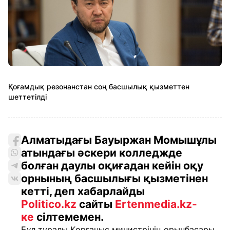
Қоғамдық резонанстан соң басшылық қызметтен
шеттетілді
Алматыдағы Бауыржан Момышұлы
атындағы әскери колледжде
болған даулы оқиғадан кейін оқу
орнының басшылығы қызметінен
кетті, деп хабарлайды
Politico.kz
сайты
Ertenmedia.kz-
ке
сілтемемен.
Бұл туралы Қорғаныс министрінің орынбасары