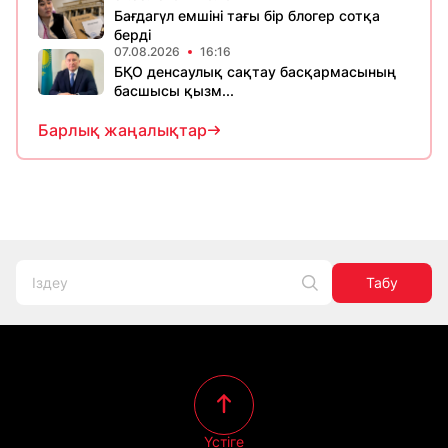
Бағдагүл емшіні тағы бір блогер сотқа
берді
07.08.2026
16:16
БҚО денсаулық сақтау басқармасының
басшысы қызм...
Барлық жаңалықтар
Табу
Үстіге