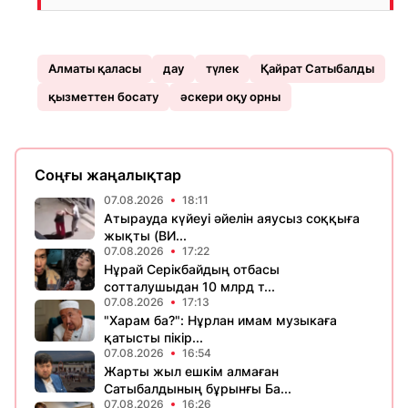
Алматы қаласы
дау
түлек
Қайрат Сатыбалды
қызметтен босату
әскери оқу орны
Соңғы жаңалықтар
07.08.2026
18:11
Атырауда күйеуі әйелін аяусыз соққыға
жықты (ВИ...
07.08.2026
17:22
Нұрай Серікбайдың отбасы
сотталушыдан 10 млрд т...
07.08.2026
17:13
"Харам ба?": Нұрлан имам музыкаға
қатысты пікір...
07.08.2026
16:54
Жарты жыл ешкім алмаған
Сатыбалдының бұрынғы Ба...
07.08.2026
16:26