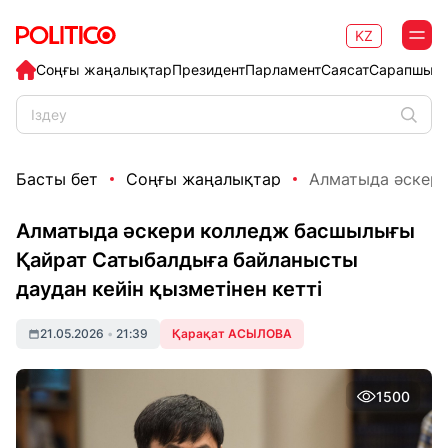
KZ
Соңғы жаңалықтар
Президент
Парламент
Саясат
Сарапшыл
Басты бет
Соңғы жаңалықтар
Алматыда әскери
Алматыда әскери колледж басшылығы
Қайрат Сатыбалдыға байланысты
даудан кейін қызметінен кетті
21.05.2026
•
21:39
Қарақат АСЫЛОВА
1500