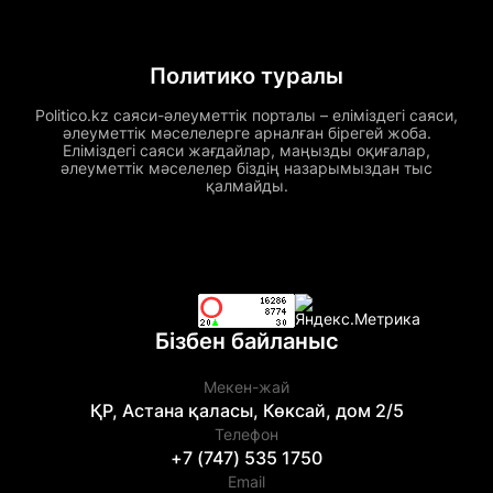
Политико туралы
Politico.kz саяси-әлеуметтік порталы – еліміздегі саяси,
әлеуметтік мәселелерге арналған бірегей жоба.
Еліміздегі саяси жағдайлар, маңызды оқиғалар,
әлеуметтік мәселелер біздің назарымыздан тыс
қалмайды.
Бізбен байланыс
Мекен-жай
ҚР, Астана қаласы, Көксай, дом 2/5
Телефон
+7 (747) 535 1750
Email