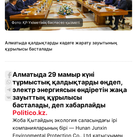
Фото: ҚР Үкіметінің баспасөз қызметі
Алматыда қалдықтарды кәдеге жарату зауытының
құрылысы басталады
Алматыда 29 мамыр күні
тұрмыстық қалдықтарды өңдеп,
электр энергиясын өндіретін жаңа
зауыттың құрылысы
басталады, деп хабарлайды
Politico.kz.
Жоба Қытайдың экология саласындағы ірі
компанияларының бірі — Hunan Junxin
Environmental Protection Co., Ltd қатысуымен