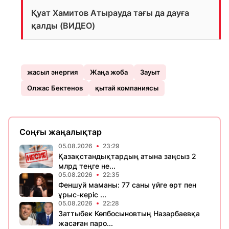
Қуат Хамитов Атырауда тағы да дауға
қалды (ВИДЕО)
жасыл энергия
Жаңа жоба
Зауыт
Олжас Бектенов
қытай компаниясы
Соңғы жаңалықтар
05.08.2026
23:29
Қазақстандықтардың атына заңсыз 2
млрд теңге не...
05.08.2026
22:35
Феншуй маманы: 77 саны үйге өрт пен
ұрыс-керіс ...
05.08.2026
22:28
Заттыбек Көпбосыновтың Назарбаевқа
жасаған паро...