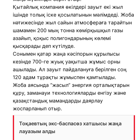
Қытайлық компания өкілдері зауыт екі жыл
ішінде толық іске қосылатынын мәлімдеді. Жоба
нәтижесінде жыл сайын атмосфераға тарайтын
шамамен 200 мың тонна көмірқышқыл газы
азайып, қоқыс полигондарының көлемі
қысқарады деп күтілуде.
Сонымен қатар жаңа кәсіпорын құрылысы
кезінде 700-ге жуық уақытша жұмыс орны
ашылады. Ал зауыт пайдалануға берілген соң
120 адам тұрақты жұмыспен қамтылады.
Жоба аясында “жасыл” энергия орталықтарын
құру, заманауи технологияларды енгізу және
қазақстандық мамандарды даярлау
жоспарланып отыр.
Тоқаевтың экс-баспасөз хатшысы жаңа
лауазым алды