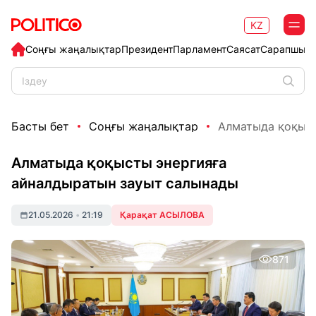
KZ
Соңғы жаңалықтар
Президент
Парламент
Саясат
Сарапшыл
Басты бет
Соңғы жаңалықтар
Алматыда қоқыст
Алматыда қоқысты энергияға
айналдыратын зауыт салынады
21.05.2026
•
21:19
Қарақат АСЫЛОВА
871