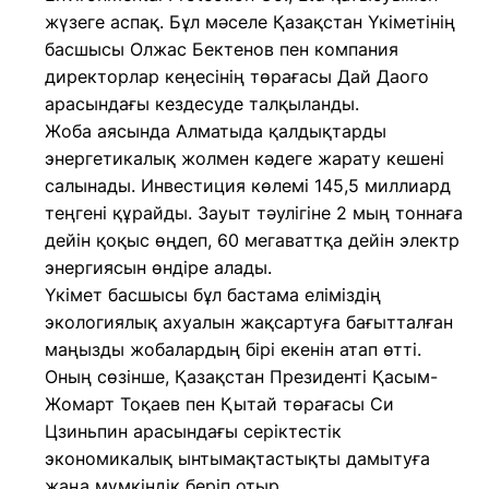
жүзеге аспақ. Бұл мәселе Қазақстан Үкіметінің
басшысы Олжас Бектенов пен компания
директорлар кеңесінің төрағасы Дай Даого
арасындағы кездесуде талқыланды.
Жоба аясында Алматыда қалдықтарды
энергетикалық жолмен кәдеге жарату кешені
салынады. Инвестиция көлемі 145,5 миллиард
теңгені құрайды. Зауыт тәулігіне 2 мың тоннаға
дейін қоқыс өңдеп, 60 мегаваттқа дейін электр
энергиясын өндіре алады.
Үкімет басшысы бұл бастама еліміздің
экологиялық ахуалын жақсартуға бағытталған
маңызды жобалардың бірі екенін атап өтті.
Оның сөзінше, Қазақстан Президенті Қасым-
Жомарт Тоқаев пен Қытай төрағасы Си
Цзиньпин арасындағы серіктестік
экономикалық ынтымақтастықты дамытуға
жаңа мүмкіндік беріп отыр.