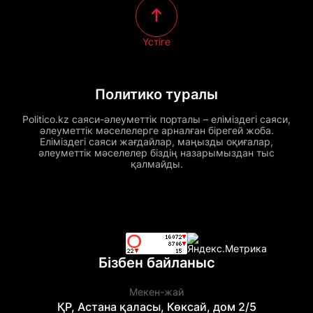
Үстіге
Политико туралы
Politico.kz саяси-әлеуметтік порталы – еліміздегі саяси,
әлеуметтік мәселелерге арналған бірегей жоба.
Еліміздегі саяси жағдайлар, маңызды оқиғалар,
әлеуметтік мәселелер біздің назарымыздан тыс
қалмайды.
Бізбен байланыс
Мекен-жай
ҚР, Астана қаласы, Көксай, дом 2/5