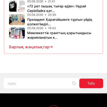
05.08.2026
21:41
«72 рет пышақ тығар едім»: Нұрай
Серікбайға қат...
05.08.2026
20:36
Президент Қарағойшинге тұрғын үйдің
қолжетімділ...
05.08.2026
19:43
Мемлекеттік гранттың қорытындысы
жарияланатын к...
Барлық жаңалықтар
Табу