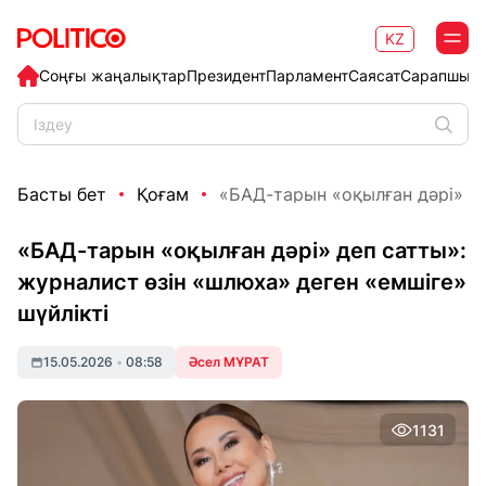
KZ
Соңғы жаңалықтар
Президент
Парламент
Саясат
Сарапшыл
Басты бет
Қоғам
«БАД-тарын «оқылған дәрі» де
«БАД-тарын «оқылған дәрі» деп сатты»:
журналист өзін «шлюха» деген «емшіге»
шүйлікті
15.05.2026
•
08:58
Әсел МҰРАТ
1131