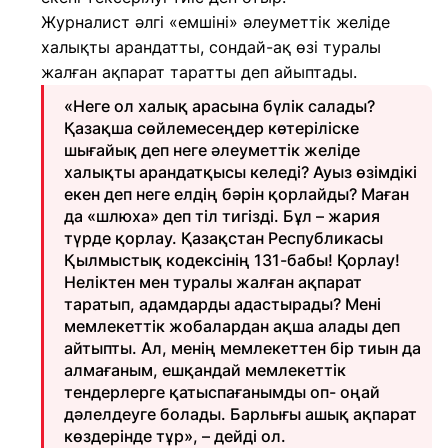
Журналист әлгі «емшіні» әлеуметтік желіде
халықты арандатты, сондай-ақ өзі туралы
жалған ақпарат таратты деп айыптады.
«Неге ол халық арасына бүлік салады?
Қазақша сөйлемесеңдер көтеріліске
шығайық деп неге әлеуметтік желіде
халықты арандатқысы келеді? Ауыз өзімдікі
екен деп неге елдің бәрін қорлайды? Маған
да «шлюха» деп тіл тигізді. Бұл – жария
түрде қорлау. Қазақстан Республикасы
Қылмыстық кодексінің 131-бабы! Қорлау!
Неліктен мен туралы жалған ақпарат
таратып, адамдарды адастырады? Мені
мемлекеттік жобалардан ақша алады деп
айтыпты. Ал, менің мемлекеттен бір тиын да
алмағаным, ешқандай мемлекеттік
тендерлерге қатыспағанымды оп- оңай
дәлелдеуге болады. Барлығы ашық ақпарат
көздерінде тұр», – дейді ол.