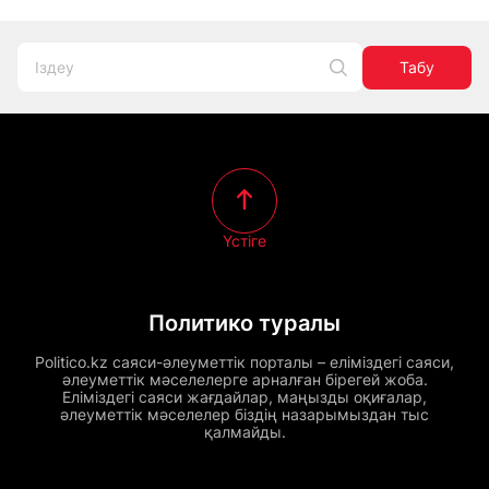
Табу
Үстіге
Политико туралы
Politico.kz саяси-әлеуметтік порталы – еліміздегі саяси,
әлеуметтік мәселелерге арналған бірегей жоба.
Еліміздегі саяси жағдайлар, маңызды оқиғалар,
әлеуметтік мәселелер біздің назарымыздан тыс
қалмайды.