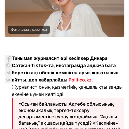
Фото: ашық дереккөз
Танымал журналсит әрі кәсіпкер Динара
Сәтжан TikTok-та, инстаграмда ақшаға бата
беретін ақтөбелік «емшіге» арыз жазатынын
айтты, деп хабарлайды
Politico.kz
.
Журналист оның қызметінің қаншалықты заңды
екеніне күмән келтірді.
«Осыған байланысты Ақтөбе облысының
экономикалық тергеп-тексеру
департаментіне сұрау жолдаймын. “Ақылы
батаның” ақшасы қайда түседі? «Каспиіне»