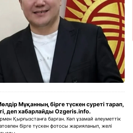
өлдір Мұқанның бірге түскен суреті тарап,
і, деп хабарлайды Ozgeris.info.
армен Қырғызстанға барған. Көп ұзамай әлеуметтік
атовпен бірге түскен фотосы жарияланып, желі