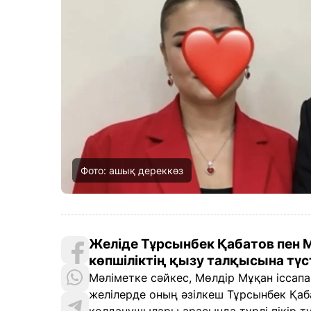
Фото: ашық дереккөз
Желіде Тұрсынбек Қабатов пен М
көпшіліктің қызу талқысына түст
Мәліметке сәйкес, Мөлдір Мұқан іссап
желілерде оның әзілкеш Тұрсынбек Қаб