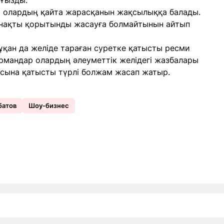
уғызды.
ірі олардың қайта жарасқанын жақсылыққа балады.
ап нақты қорытынды жасауға болмайтынын айтып
ұқан да желіде тараған суретке қатысты ресми
қырмандар олардың әлеуметтік желідегі жазбалары
асына қатысты түрлі болжам жасап жатыр.
батов
Шоу-бизнес