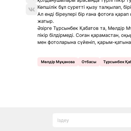
қолданушылары арасында түрлі пікір т
Көпшілік бұл суретті қызу талқылап, б
Ал енді біреулері бір ғана фотоға қар
жатыр.
Әзірге Тұрсынбек Қабатов та, Мөлдір М
пікір білдірмеді. Соған қарамастан, о
мен фотоларына сүйеніп, қарым-қатын
Мөлдір Мұқанова
Отбасы
Тұрсынбек Қа