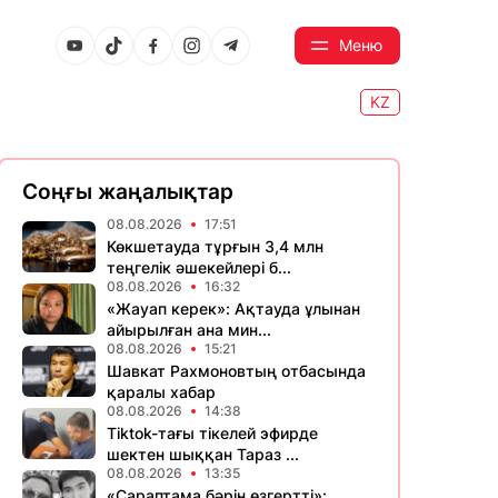
Меню
KZ
Соңғы жаңалықтар
08.08.2026
17:51
Көкшетауда тұрғын 3,4 млн
теңгелік әшекейлері б...
08.08.2026
16:32
«Жауап керек»: Ақтауда ұлынан
айырылған ана мин...
08.08.2026
15:21
Шавкат Рахмоновтың отбасында
қаралы хабар
08.08.2026
14:38
Tiktok-тағы тікелей эфирде
шектен шыққан Тараз ...
08.08.2026
13:35
«Сараптама бәрін өзгертті»: