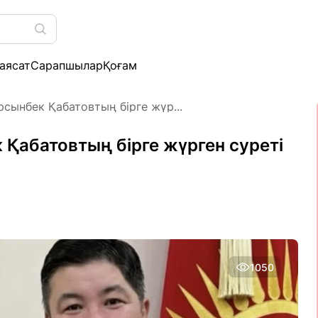
аясат
Сарапшылар
Қоғам
сынбек Қабатовтың бірге жүр...
Қабатовтың бірге жүрген суреті
1050