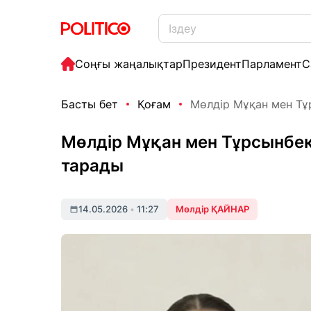
Соңғы жаңалықтар
Президент
Парламент
С
Басты бет
Қоғам
Мөлдір Мұқан мен Тұр
Мөлдір Мұқан мен Тұрсынбек 
тарады
14.05.2026
•
11:27
Мөлдір ҚАЙНАР