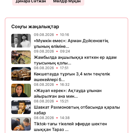
Динара Сәтжан
Мөлдір Мұқан
Соңғы жаңалықтар
09.08.2026
10:16
«Мүмкін емес»: Арман Дүйсеновтің
ұлының өліміне...
09.08.2026
09:24
Жамбылда аңшылыққа кеткен ер адам
туысының қолы...
08.08.2026
17:51
Көкшетауда тұрғын 3,4 млн теңгелік
әшекейлері б...
08.08.2026
16:32
«Жауап керек»: Ақтауда ұлынан
айырылған ана мин...
08.08.2026
15:21
Шавкат Рахмоновтың отбасында қаралы
хабар
08.08.2026
14:38
Tiktok-тағы тікелей эфирде шектен
шыққан Тараз ...