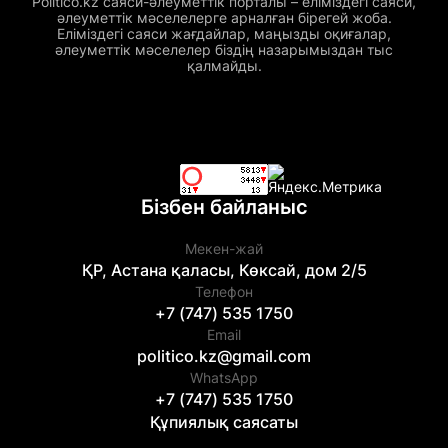
Politico.kz саяси-әлеуметтік порталы – еліміздегі саяси,
әлеуметтік мәселелерге арналған бірегей жоба.
Еліміздегі саяси жағдайлар, маңызды оқиғалар,
әлеуметтік мәселелер біздің назарымыздан тыс
қалмайды.
Бізбен байланыс
Мекен-жай
ҚР, Астана қаласы, Көксай, дом 2/5
Телефон
+7 (747) 535 1750
Email
politico.kz@gmail.com
WhatsApp
+7 (747) 535 1750
Құпиялық саясаты