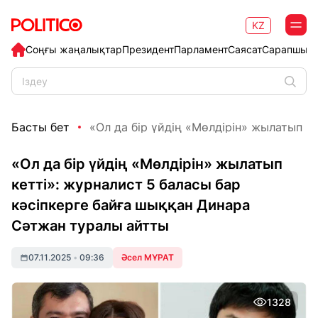
KZ
Соңғы жаңалықтар
Президент
Парламент
Саясат
Сарапшыл
Басты бет
«Ол да бір үйдің «Мөлдірін» жылатып кет
«Ол да бір үйдің «Мөлдірін» жылатып
кетті»: журналист 5 баласы бар
кәсіпкерге байға шыққан Динара
Сәтжан туралы айтты
07.11.2025
•
09:36
Әсел МҰРАТ
1328