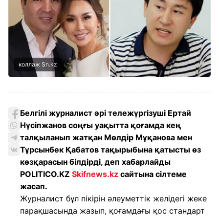
коллаж Sn.kz
Белгілі журналист әрі тележүргізуші Ертай
Нүсіпжанов соңғы уақытта қоғамда кең
талқыланып жатқан Мөлдір Мұқанова мен
Тұрсынбек Қабатов тақырыбына қатысты өз
көзқарасын білдірді, деп хабарлайды
POLITICO.KZ
Skifnews.kz
сайтына сілтеме
жасап.
Журналист бұл пікірін әлеуметтік желідегі жеке
парақшасында жазып, қоғамдағы қос стандарт