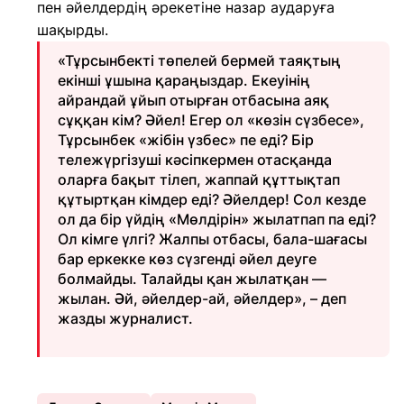
пен әйелдердің әрекетіне назар аударуға
шақырды.
«Тұрсынбекті төпелей бермей таяқтың
екінші ұшына қараңыздар. Екеуінің
айрандай ұйып отырған отбасына аяқ
сұққан кім? Әйел! Егер ол «көзін сүзбесе»,
Тұрсынбек «жібін үзбес» пе еді? Бір
тележүргізуші кәсіпкермен отасқанда
оларға бақыт тілеп, жаппай құттықтап
құтыртқан кімдер еді? Әйелдер! Сол кезде
ол да бір үйдің «Мөлдірін» жылатпап па еді?
Ол кімге үлгі? Жалпы отбасы, бала-шағасы
бар еркекке көз сүзгенді әйел деуге
болмайды. Талайды қан жылатқан —
жылан. Әй, әйелдер-ай, әйелдер», – деп
жазды журналист.