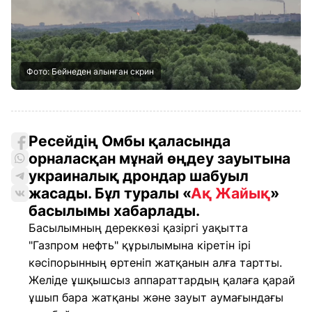
Фото: Бейнеден алынған скрин
Ресейдің Омбы қаласында
орналасқан мұнай өңдеу зауытына
украиналық дрондар шабуыл
жасады. Бұл туралы «
Ақ Жайық
»
басылымы хабарлады.
Басылымның дереккөзі қазіргі уақытта
"Газпром нефть" құрылымына кіретін ірі
кәсіпорынның өртеніп жатқанын алға тартты.
Желіде ұшқышсыз аппараттардың қалаға қарай
ұшып бара жатқаны және зауыт аумағындағы