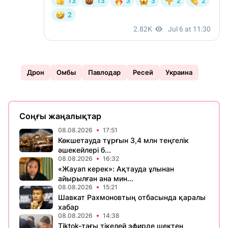
Дрон
Омбы
Павлодар
Ресей
Украина
Соңғы жаңалықтар
08.08.2026
17:51
Көкшетауда тұрғын 3,4 млн теңгелік
әшекейлері б...
08.08.2026
16:32
«Жауап керек»: Ақтауда ұлынан
айырылған ана мин...
08.08.2026
15:21
Шавкат Рахмоновтың отбасында қаралы
хабар
08.08.2026
14:38
Tiktok-тағы тікелей эфирде шектен