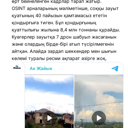
өрт бейнеленген кадрлар тарап жатыр.
OSINT арналарының мәліметінше, соққы зауыт
қуатының 40 пайызын қамтамасыз ететін
қондырғыға тиген. Бұл қондырғының
қуаттылығы жылына 8,4 млн тоннаны құрайды.
Куәгерлер зауытқа 7 дрон шабуыл жасағанын
және олардың бірде-бірі атып түсірілмегенін
айтқан. Алайда зардап шеккендер мен шығын
көлемі туралы ресми ақпарат әзірге жоқ.