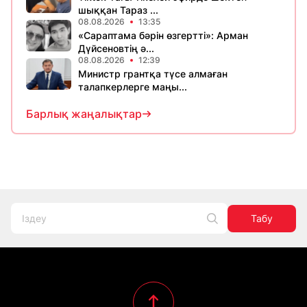
шыққан Тараз ...
08.08.2026
13:35
«Сараптама бәрін өзгертті»: Арман
Дүйсеновтің ә...
08.08.2026
12:39
Министр грантқа түсе алмаған
талапкерлерге маңы...
Барлық жаңалықтар
Табу