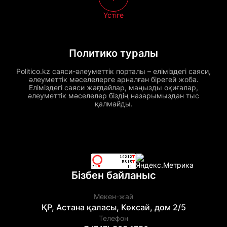
Үстіге
Политико туралы
Politico.kz саяси-әлеуметтік порталы – еліміздегі саяси,
әлеуметтік мәселелерге арналған бірегей жоба.
Еліміздегі саяси жағдайлар, маңызды оқиғалар,
әлеуметтік мәселелер біздің назарымыздан тыс
қалмайды.
Бізбен байланыс
Мекен-жай
ҚР, Астана қаласы, Көксай, дом 2/5
Телефон