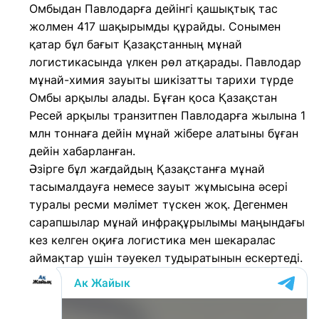
Омбыдан Павлодарға дейінгі қашықтық тас
жолмен 417 шақырымды құрайды. Сонымен
қатар бұл бағыт Қазақстанның мұнай
логистикасында үлкен рөл атқарады. Павлодар
мұнай-химия зауыты шикізатты тарихи түрде
Омбы арқылы алады. Бұған қоса Қазақстан
Ресей арқылы транзитпен Павлодарға жылына 1
млн тоннаға дейін мұнай жібере алатыны бұған
дейін хабарланған.
Әзірге бұл жағдайдың Қазақстанға мұнай
тасымалдауға немесе зауыт жұмысына әсері
туралы ресми мәлімет түскен жоқ. Дегенмен
сарапшылар мұнай инфрақұрылымы маңындағы
кез келген оқиға логистика мен шекаралас
аймақтар үшін тәуекел тудыратынын ескертеді.