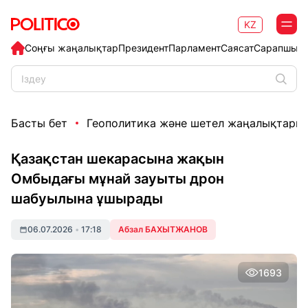
KZ
Соңғы жаңалықтар
Президент
Парламент
Саясат
Сарапшыл
Басты бет
Геополитика және шетел жаңалықтары
Қазақстан шекарасына жақын
Омбыдағы мұнай зауыты дрон
шабуылына ұшырады
06.07.2026
•
17:18
Абзал БАХЫТЖАНОВ
1693