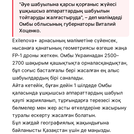
"Әуе шабуылына қарсы қорғаныс жүйесі
ұшқышсыз аппараттардың шабуылын
тойтаруды жалғастыруда", – деп мәлімдеді
Омбы облысының губернаторы Виталий
Хоценко.
Exilenova+ арнасының мәліметіне сүйенсек,
нысанаға қанатының геометриясы өзгеше жаңа
FP-1 дроны жеткен. Омбы Украинадан 2500–
2700 шақырым қашықтықта орналасқандықтан,
бұл соғыс басталғалы бері жасалған ең алыс
шабуылдардың бірі саналады.
Айта кетейік, бұған дейін 1 шілдеде Омбы
қаласында ұшқышсыз аппараттардың шабуыл
қаупі жарияланып, тұрғындарға терезесі жоқ
бөлмелер мен жер асты өткелдеріне жасырыну
туралы ескерту жасалған болатын.
Бұл жағдай географиялық жақындығына
байланысты Қазақстан үшін де маңызды.