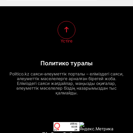
Үстіге
Политико туралы
Politico.kz саяси-әлеуметтік порталы – еліміздегі саяси,
әлеуметтік мәселелерге арналған бірегей жоба.
Еліміздегі саяси жағдайлар, маңызды оқиғалар,
әлеуметтік мәселелер біздің назарымыздан тыс
қалмайды.