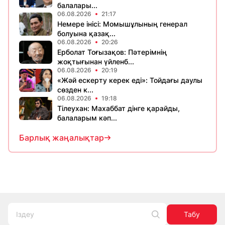
балалары...
06.08.2026
21:17
Немере інісі: Момышұлының генерал
болуына қазақ...
06.08.2026
20:26
Ерболат Тоғызақов: Пәтерімнің
жоқтығынан үйленб...
06.08.2026
20:19
«Жәй ескерту керек еді»: Тойдағы даулы
сөзден к...
06.08.2026
19:18
Тілеухан: Махаббат дінге қарайды,
балаларым кәп...
Барлық жаңалықтар
Табу