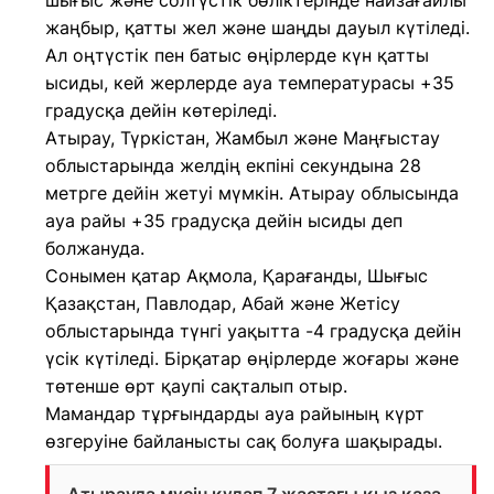
шығыс және солтүстік бөліктерінде найзағайлы
жаңбыр, қатты жел және шаңды дауыл күтіледі.
Ал оңтүстік пен батыс өңірлерде күн қатты
ысиды, кей жерлерде ауа температурасы +35
градусқа дейін көтеріледі.
Атырау, Түркістан, Жамбыл және Маңғыстау
облыстарында желдің екпіні секундына 28
метрге дейін жетуі мүмкін. Атырау облысында
ауа райы +35 градусқа дейін ысиды деп
болжануда.
Сонымен қатар Ақмола, Қарағанды, Шығыс
Қазақстан, Павлодар, Абай және Жетісу
облыстарында түнгі уақытта -4 градусқа дейін
үсік күтіледі. Бірқатар өңірлерде жоғары және
төтенше өрт қаупі сақталып отыр.
Мамандар тұрғындарды ауа райының күрт
өзгеруіне байланысты сақ болуға шақырады.