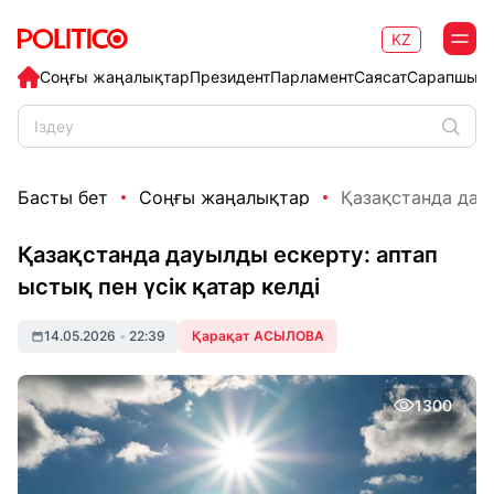
KZ
Соңғы жаңалықтар
Президент
Парламент
Саясат
Сарапшыл
Басты бет
Соңғы жаңалықтар
Қазақстанда дауы
Қазақстанда дауылды ескерту: аптап
ыстық пен үсік қатар келді
14.05.2026
•
22:39
Қарақат АСЫЛОВА
1300