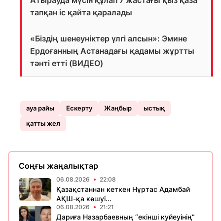
Атырауда мүсін құлап 7 жастағы қыз қаза
тапқан іс қайта қаралады
«Біздің шенеуніктер үлгі алсын»: Эмине
Ердоғанның Астанадағы қадамы жұртты
тәнті етті (ВИДЕО)
ауа райы
Ескерту
Жаңбыр
ыстық
қатты жел
Соңғы жаңалықтар
06.08.2026
22:08
Қазақстаннан кеткен Нұртас Адамбай
АҚШ-қа көшуі...
06.08.2026
21:21
Дариға Назарбаевның “екінші куйеуінің”