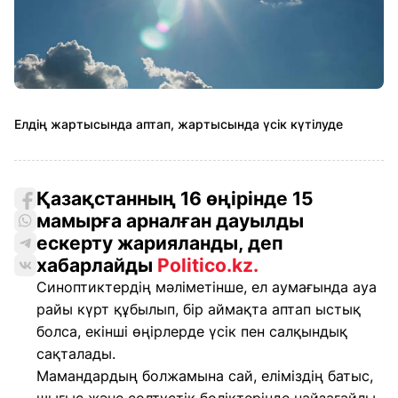
Елдің жартысында аптап, жартысында үсік күтілуде
Қазақстанның 16 өңірінде 15
мамырға арналған дауылды
ескерту жарияланды, деп
хабарлайды
Politico.kz.
Синоптиктердің мәліметінше, ел аумағында ауа
райы күрт құбылып, бір аймақта аптап ыстық
болса, екінші өңірлерде үсік пен салқындық
сақталады.
Мамандардың болжамына сай, еліміздің батыс,