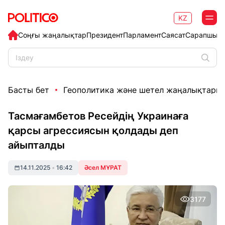
KZ
Соңғы жаңалықтар
Президент
Парламент
Саясат
Сарапшыл
Басты бет
Геополитика және шетел жаңалықтары
Тасмағамбетов Ресейдің Украинаға
қарсы агрессиясын қолдады деп
айыпталды
14.11.2025
•
16:42
Әсел МҰРАТ
3177