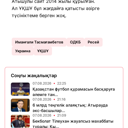
Атышулы сайт 2014 жылы құрылған.
Ал ҰҚШҰ бұл жағдайға қатысты әзірге
түсініктеме берген жоқ.
Иманғали Тасмағамбетов
ОДКБ
Ресей
Украина
ҰҚШҰ
Соңғы жаңалықтар
07.08.2026
22:25
Қазақстан футбол құрамасын басқаруға
әлемге тан...
07.08.2026
21:16
6 млрд теңгелік алаяқтық: Атырауда
экс-басшылар...
07.08.2026
21:09
Бекболат Тілеухан жауапсыз махаббаты
туралы: Қы...