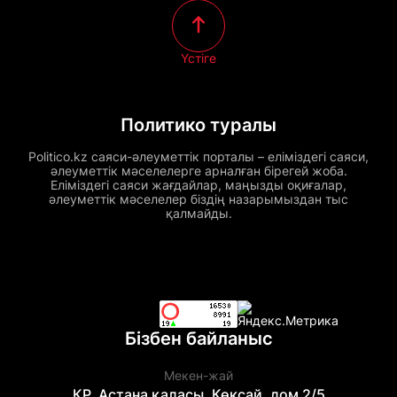
Үстіге
Политико туралы
Politico.kz саяси-әлеуметтік порталы – еліміздегі саяси,
әлеуметтік мәселелерге арналған бірегей жоба.
Еліміздегі саяси жағдайлар, маңызды оқиғалар,
әлеуметтік мәселелер біздің назарымыздан тыс
қалмайды.
Бізбен байланыс
Мекен-жай
ҚР, Астана қаласы, Көксай, дом 2/5