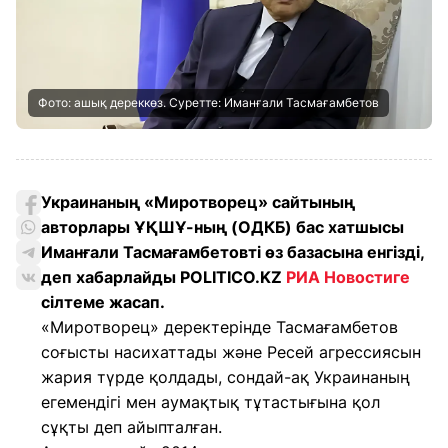
Фото: ашық дереккөз. Суретте: Иманғали Тасмағамбетов
Украинаның «Миротворец» сайтының
авторлары ҰҚШҰ-ның (ОДКБ) бас хатшысы
Иманғали Тасмағамбетовті өз базасына енгізді,
деп хабарлайды POLITICO.KZ
РИА Новостиге
сілтеме жасап.
«Миротворец» деректерінде Тасмағамбетов
соғысты насихаттады және Ресей агрессиясын
жария түрде қолдады, сондай-ақ Украинаның
егемендігі мен аумақтық тұтастығына қол
сұқты деп айыпталған.